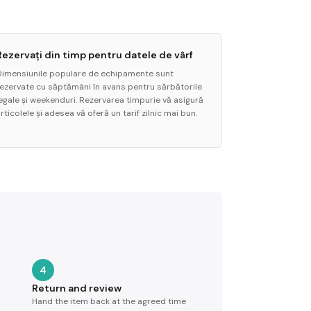
Rezervați din timp pentru datele de vârf
Dimensiunile populare de echipamente sunt
rezervate cu săptămâni în avans pentru sărbătorile
legale și weekenduri. Rezervarea timpurie vă asigură
rticolele și adesea vă oferă un tarif zilnic mai bun.
4
Return and review
Hand the item back at the agreed time