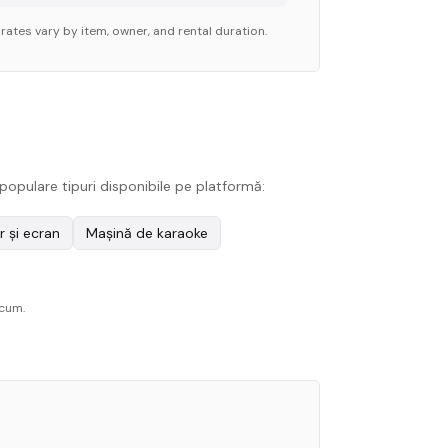
rates vary by item, owner, and rental duration.
populare tipuri disponibile pe platformă:
r și ecran
Mașină de karaoke
acum.