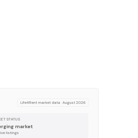
Life4Rent market data ·
August 2026
ET STATUS
rging market
ve listing
s