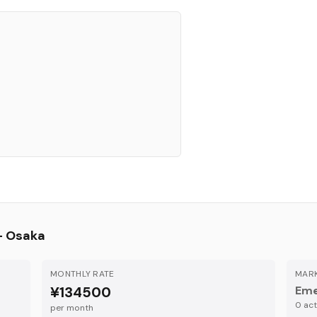
—
Osaka
MONTHLY RATE
MARK
¥134500
Eme
0
acti
per month