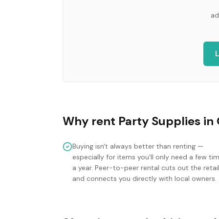
ad
L
Why rent
Party Supplies
in
Buying isn't always better than renting —
especially for items you'll only need a few ti
a year. Peer-to-peer rental cuts out the retai
and connects you directly with local owners.