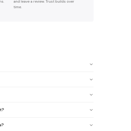
ns.
and leave a review. Trust builds over
time.
lt?
a?