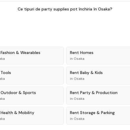
Ce tipuri de party supplies pot închiria în Osaka?
t
Fashion & Wearables
Rent
Homes
aka
in
Osaka
t
Tools
Rent
Baby & Kids
aka
in
Osaka
t
Outdoor & Sports
Rent
Party & Production
aka
in
Osaka
t
Health & Mobility
Rent
Storage & Parking
aka
in
Osaka