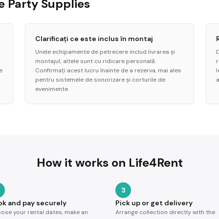
de Party Supplies
Clarificați ce este inclus în montaj
Unele echipamente de petrecere includ livrarea și
montajul; altele sunt cu ridicare personală.
e
Confirmați acest lucru înainte de a rezerva, mai ales
pentru sistemele de sonorizare și corturile de
a
evenimente.
How it works on Life4Rent
3
ok and pay securely
Pick up or get delivery
ose your rental dates, make an
Arrange collection directly with the