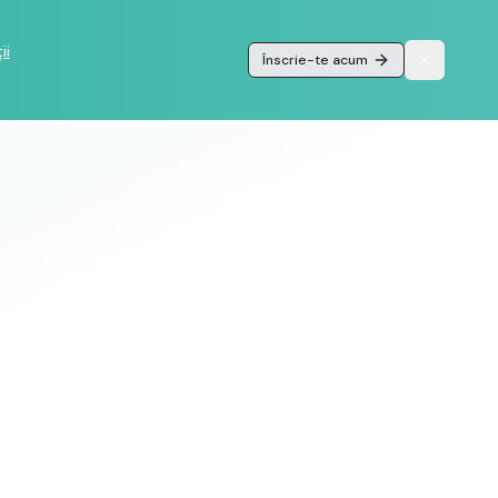
ii
Înscrie-te acum