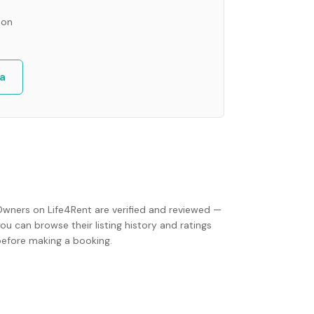
ion
a
Owners on Life4Rent are verified and reviewed —
ou can browse their listing history and ratings
before making a booking.