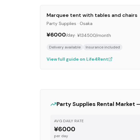
Marquee tent with tables and chairs
Party Supplies
·
Osaka
¥6000
/day
·
¥134500
/month
Delivery available
Insurance included
View full guide on Life4Rent
Party Supplies
Rental Market 
AVG DAILY RATE
¥6000
per day