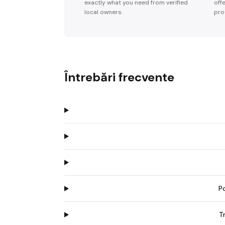
exactly what you need from verified
off
local owners.
pro
Întrebări frecvente
P
T