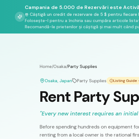
Campania de 5.000 de Rezervări este Activă
Câștigă un credit de rezervare de 5 $ pentru fiecare 
Folosește-l pentru a închiria sau cumpăra articole list
Recomandă-le prietenilor și câștigă și mai mult când pu
Home
/
Osaka
/
Party Supplies
Osaka
, Japan
Party Supplies
Listing Guide
Rent Party Sup
"
Every new interest requires an initial
Before spending hundreds on equipment for
renting from a local owner is the rational fi