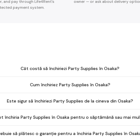
er, and pay through Life4Rent's
owner — or ask about delivery optio
tected payment system.
Cât costă să închiriezi Party Supplies în Osaka?
Cum închiriez Party Supplies în Osaka?
Este sigur să închiriezi Party Supplies de la cineva din Osaka?
ot închiria Party Supplies în Osaka pentru o săptămână sau mai mu
rebuie să plătesc o garanție pentru a închiria Party Supplies în Osak