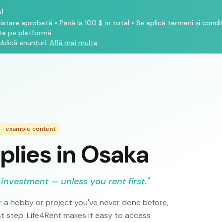
!
listare aprobată
•
Până la 100 $ în total
•
Se aplică termeni și condiț
ate pe platformă.
blică anunțuri.
Află mai multe
 — example content
plies in Osaka
 investment — unless you rent first.
"
 a hobby or project you've never done before,
rst step. Life4Rent makes it easy to access