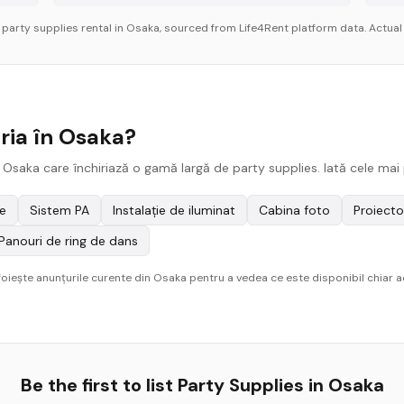
r
party supplies
rental in
Osaka
, sourced from Life4Rent platform data. Actual 
iria în Osaka?
 Osaka care închiriază o gamă largă de party supplies. Iată cele mai 
e
Sistem PA
Instalație de iluminat
Cabina foto
Proiecto
Panouri de ring de dans
sfoiește anunțurile curente din Osaka pentru a vedea ce este disponibil chiar 
Be the first to list
Party Supplies
in
Osaka