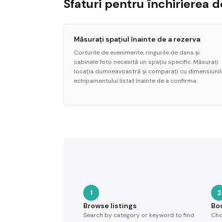
Sfaturi pentru închirierea 
Măsurați spațiul înainte de a rezerva
Corturile de evenimente, ringurile de dans și
cabinele foto necesită un spațiu specific. Măsurați
locația dumneavoastră și comparați cu dimensiunil
echipamentului listat înainte de a confirma.
1
2
Browse listings
Bo
Search by category or keyword to find
Cho