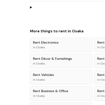
More things to rent in
Osaka
Rent
Electronics
Ren
in
Osaka
in
Os
Rent
Décor & Furnishings
Ren
in
Osaka
in
Os
Rent
Vehicles
Ren
in
Osaka
in
Os
Rent
Business & Office
Ren
in
Osaka
in
Os