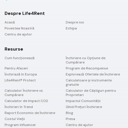
Despre Life4Rent
Acasă
Despre noi
Povestea Noastră
Echipa
Centru de ajutor
Resurse
Cum funcționează
Închiriere cu Opțiune de
Cumpărare
Pentru Afaceri
Program de Recompense
Închiriază în Europa
Explorează Ofertele de Închiriere
Life4Rent® Protect
Calculatoare și instrumente
gratuite
Calculator Închiriere vs
Calculator de Câștiguri pentru
Cumpărare
Proprietari
Calculator de Impact CO2
Impactul Comunității
Închirieri în Trend
Ghid Prețuri Închiriere
Raport Economic de Închiriere
Blog
Costul Vieții
Presa
Program Influencer
Centru de ajutor