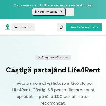
Campania de 5.000 de Rezervări este Activă!
Înscrie-te acum
Deschide aplicația
Instrumente
Program Influencer
Câștigă partajând Life4Rent
Invită oameni să-și listeze articolele pe
Life4Rent. Câștigi $5 pentru fiecare anunț
aprobat — până la $50 per utilizator
recomandat.