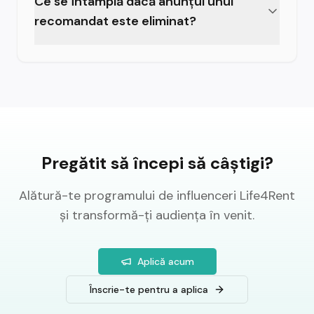
Ce se întâmplă dacă anunțul unui
tău sunt eligibili.
recomandat este eliminat?
Dacă este eliminat în 7 zile, recompensa este
anulată. Eliminările după plată nu afectează
câștigurile.
Pregătit să începi să câștigi?
Alătură-te programului de influenceri Life4Rent
și transformă-ți audiența în venit.
Aplică acum
Înscrie-te pentru a aplica