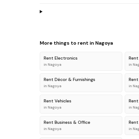
More things to rent in
Nagoya
Rent
Electronics
Ren
in
Nagoya
in
Na
Rent
Décor & Furnishings
Ren
in
Nagoya
in
Na
Rent
Vehicles
Ren
in
Nagoya
in
Na
Rent
Business & Office
Ren
in
Nagoya
in
Na