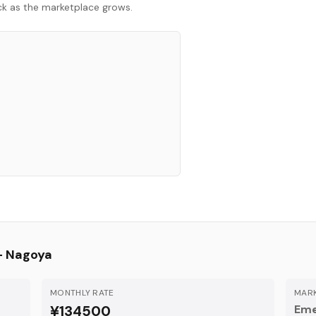
ack as the marketplace grows.
—
Nagoya
MONTHLY RATE
MARK
¥134500
Eme