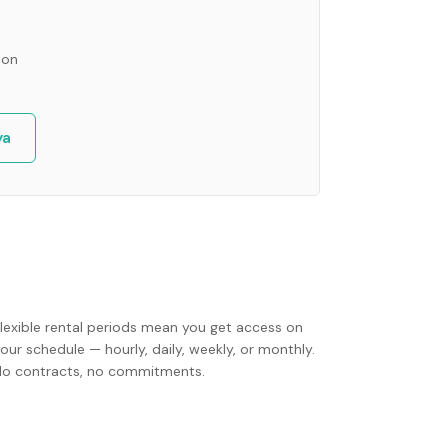
ion
ya
Flexible rental periods mean you get access on
our schedule — hourly, daily, weekly, or monthly.
No contracts, no commitments.