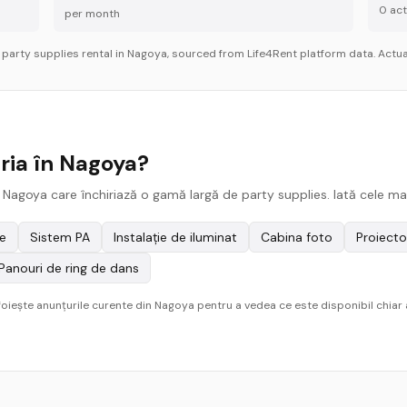
0
acti
per month
r
party supplies
rental in
Nagoya
, sourced from Life4Rent platform data. Actual
iria în Nagoya?
 Nagoya care închiriază o gamă largă de party supplies. Iată cele mai
e
Sistem PA
Instalație de iluminat
Cabina foto
Proiecto
Panouri de ring de dans
sfoiește anunțurile curente din Nagoya pentru a vedea ce este disponibil chiar