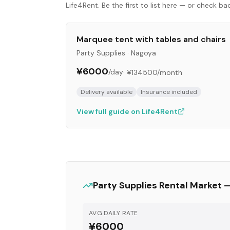
Life4Rent. Be the first to list here — or check b
Marquee tent with tables and chairs
Party Supplies
·
Nagoya
¥6000
/day
·
¥134500
/month
Delivery available
Insurance included
View full guide on Life4Rent
Party Supplies
Rental Market 
AVG DAILY RATE
¥6000