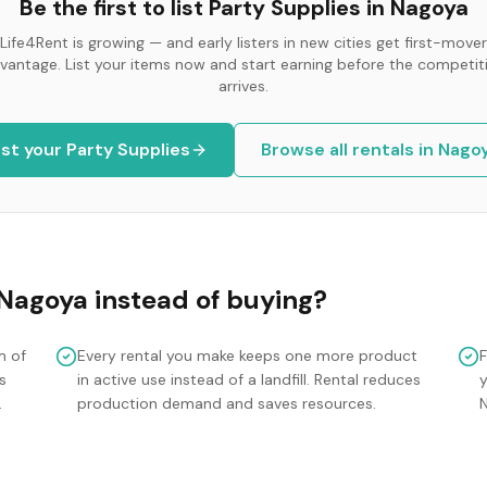
Be the first to list
Party Supplies
in
Nagoya
Life4Rent is growing — and early listers in new cities get first-mover
vantage. List your items now and start earning before the competit
arrives.
ist your
Party Supplies
Browse all rentals in
Nago
Nagoya
instead of buying?
m of
Every rental you make keeps one more product
s
in active use instead of a landfill. Rental reduces
y
.
production demand and saves resources.