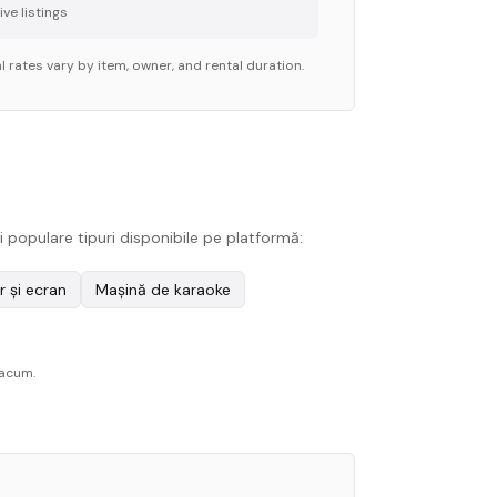
ve listing
s
 rates vary by item, owner, and rental duration.
 populare tipuri disponibile pe platformă:
r și ecran
Mașină de karaoke
 acum.