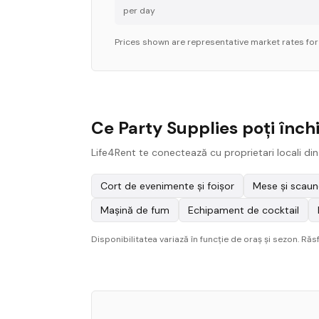
per day
Prices shown are representative market rates fo
Ce Party Supplies poți înch
Life4Rent te conectează cu proprietari locali din
Cort de evenimente și foișor
Mese și scaun
Mașină de fum
Echipament de cocktail
Disponibilitatea variază în funcție de oraș și sezon. Ră