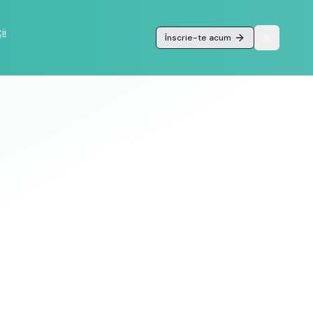
ii
Înscrie-te acum