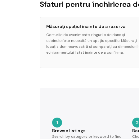
Sfaturi pentru închirierea 
Măsurați spațiul înainte de a rezerva
Corturile de evenimente, ringurile de dans și
cabinele foto necesită un spațiu specific. Măsurați
locația dumneavoastră și comparați cu dimensiunil
echipamentului listat înainte de a confirma.
1
2
Browse listings
Bo
Search by category or keyword to find
Cho