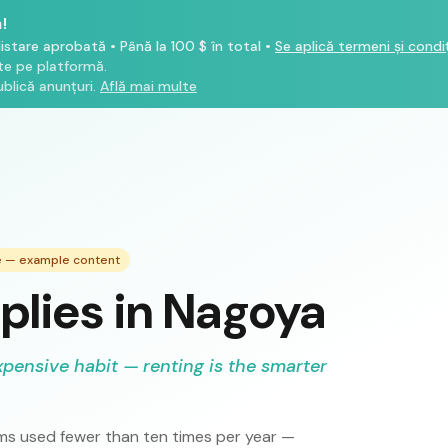
!
listare aprobată
•
Până la 100 $ în total
•
Se aplică termeni și condiț
ate pe platformă.
blică anunțuri.
Află mai multe
de — example content
plies in Nagoya
xpensive habit — renting is the smarter
s used fewer than ten times per year —