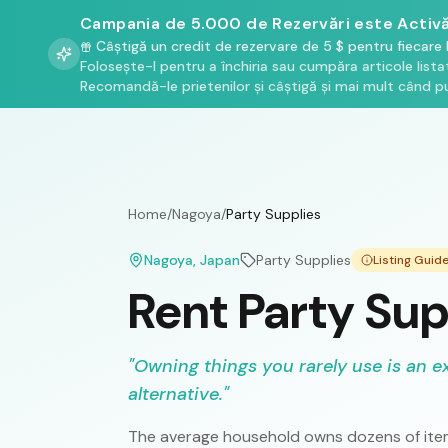
Campania de 5.000 de Rezervări este Activă
Câștigă un credit de rezervare de 5 $ pentru fiecare 
Folosește-l pentru a închiria sau cumpăra articole list
Recomandă-le prietenilor și câștigă și mai mult când pu
Home
/
Nagoya
/
Party Supplies
Nagoya
, Japan
Party Supplies
Listing Gui
Rent Party Sup
"
Owning things you rarely use is an e
alternative.
"
The average household owns dozens of item