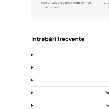
exactly what you need from verified
off
local owners.
pro
Întrebări frecvente
Po
Tr