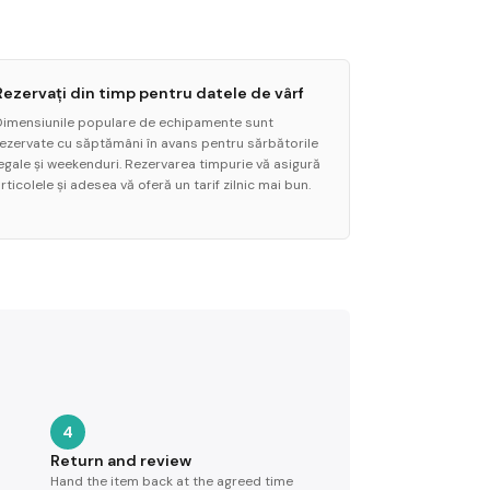
Rezervați din timp pentru datele de vârf
Dimensiunile populare de echipamente sunt
rezervate cu săptămâni în avans pentru sărbătorile
legale și weekenduri. Rezervarea timpurie vă asigură
rticolele și adesea vă oferă un tarif zilnic mai bun.
4
Return and review
Hand the item back at the agreed time