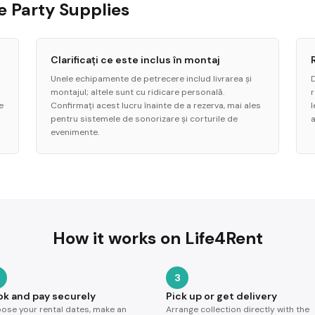
de Party Supplies
Clarificați ce este inclus în montaj
Unele echipamente de petrecere includ livrarea și
montajul; altele sunt cu ridicare personală.
e
Confirmați acest lucru înainte de a rezerva, mai ales
pentru sistemele de sonorizare și corturile de
a
evenimente.
How it works on Life4Rent
3
ok and pay securely
Pick up or get delivery
ose your rental dates, make an
Arrange collection directly with the