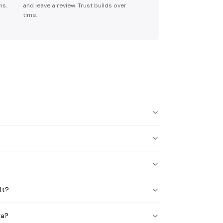
ns.
and leave a review. Trust builds over
time.
lt?
ya?