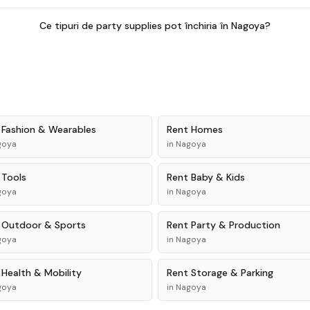
Ce tipuri de party supplies pot închiria în Nagoya?
t
Fashion & Wearables
Rent
Homes
goya
in
Nagoya
t
Tools
Rent
Baby & Kids
goya
in
Nagoya
t
Outdoor & Sports
Rent
Party & Production
goya
in
Nagoya
t
Health & Mobility
Rent
Storage & Parking
goya
in
Nagoya