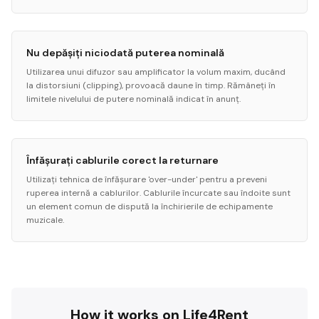
Nu depășiți niciodată puterea nominală
Utilizarea unui difuzor sau amplificator la volum maxim, ducând
la distorsiuni (clipping), provoacă daune în timp. Rămâneți în
limitele nivelului de putere nominală indicat în anunț.
Înfășurați cablurile corect la returnare
Utilizați tehnica de înfășurare 'over-under' pentru a preveni
ruperea internă a cablurilor. Cablurile încurcate sau îndoite sunt
un element comun de dispută la închirierile de echipamente
muzicale.
How it works on Life4Rent