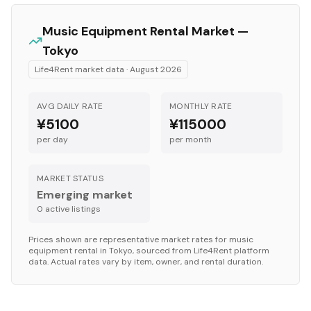
Music Equipment
Rental Market —
Tokyo
Life4Rent market data ·
August 2026
AVG DAILY RATE
MONTHLY RATE
¥5100
¥115000
per day
per month
MARKET STATUS
Emerging market
0
active listing
s
Prices shown are representative market rates for
music
equipment
rental in
Tokyo
, sourced from Life4Rent platform
data. Actual rates vary by item, owner, and rental duration.