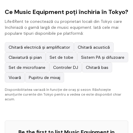
Ce Music Equipment poți închiria în Tokyo?
Life4Rent te conectează cu proprietari locali din Tokyo care
închiriază o gamă largă de music equipment. Iată cele mai
populare tipuri disponibile pe platformă:
Chitară electrică și amplificator
Chitară acustică
Claviatură și pian
Set de tobe
Sistem PA și difuzoare
Set de microfoane
Controler DJ
Chitară bas
Vioară
Pupitru de mixaj
Disponibilitatea variază în funcție de oraș și sezon. Răsfoiește
anunțurile curente din Tokyo pentru a vedea ce este disponibil chiar
acum.
Be the first to list
Music Equipment
in