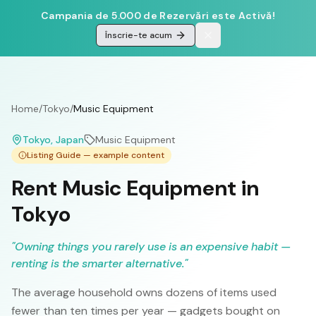
Campania de 5.000 de Rezervări este Activă!
Înscrie-te acum
Home
/
Tokyo
/
Music Equipment
Tokyo
, Japan
Music Equipment
Listing Guide — example content
Rent Music Equipment in
Tokyo
"
Owning things you rarely use is an expensive habit —
renting is the smarter alternative.
"
The average household owns dozens of items used
fewer than ten times per year — gadgets bought on