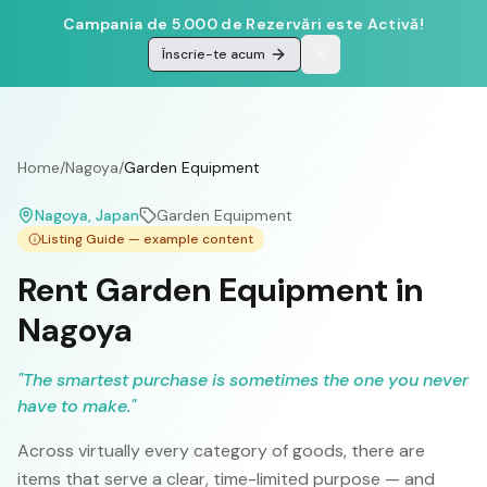
Campania de 5.000 de Rezervări este Activă!
Înscrie-te acum
Home
/
Nagoya
/
Garden Equipment
Nagoya
, Japan
Garden Equipment
Listing Guide — example content
Rent Garden Equipment in
Nagoya
"
The smartest purchase is sometimes the one you never
have to make.
"
Across virtually every category of goods, there are
items that serve a clear, time-limited purpose — and