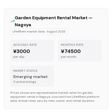
Garden Equipment
Rental Market —
Nagoya
Life4Rent market data ·
August 2026
AVG DAILY RATE
MONTHLY RATE
¥3000
¥74500
per day
per month
MARKET STATUS
Emerging market
0
active listing
s
Prices shown are representative market rates for
garden
equipment
rental in
Nagoya
, sourced from Life4Rent platform
data. Actual rates vary by item, owner, and rental duration.