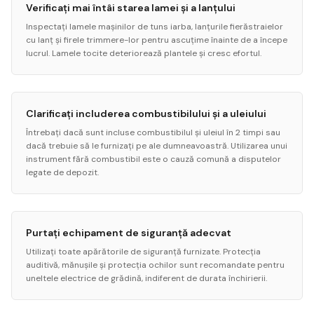
Verificați mai întâi starea lamei și a lanțului
Inspectați lamele mașinilor de tuns iarba, lanțurile fierăstraielor
cu lanț și firele trimmere-lor pentru ascuțime înainte de a începe
lucrul. Lamele tocite deteriorează plantele și cresc efortul.
Clarificați includerea combustibilului și a uleiului
Întrebați dacă sunt incluse combustibilul și uleiul în 2 timpi sau
dacă trebuie să le furnizați pe ale dumneavoastră. Utilizarea unui
instrument fără combustibil este o cauză comună a disputelor
legate de depozit.
Purtați echipament de siguranță adecvat
Utilizați toate apărătorile de siguranță furnizate. Protecția
auditivă, mănușile și protecția ochilor sunt recomandate pentru
uneltele electrice de grădină, indiferent de durata închirierii.