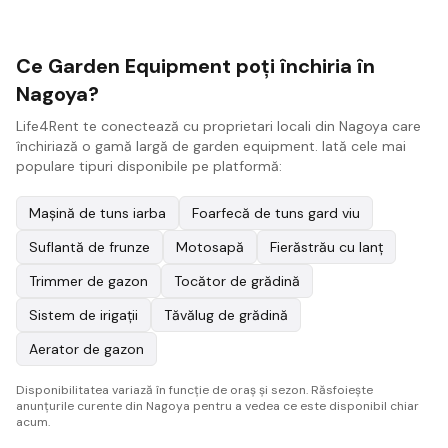
Ce Garden Equipment poți închiria în
Nagoya?
Life4Rent te conectează cu proprietari locali din Nagoya care
închiriază o gamă largă de garden equipment. Iată cele mai
populare tipuri disponibile pe platformă:
Mașină de tuns iarba
Foarfecă de tuns gard viu
Suflantă de frunze
Motosapă
Fierăstrău cu lanț
Trimmer de gazon
Tocător de grădină
Sistem de irigații
Tăvălug de grădină
Aerator de gazon
Disponibilitatea variază în funcție de oraș și sezon. Răsfoiește
anunțurile curente din Nagoya pentru a vedea ce este disponibil chiar
acum.