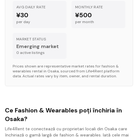
AVG DAILY RATE
MONTHLY RATE
¥30
¥500
per day
per month
MARKET STATUS
Emerging market
0
active listing
s
Prices shown are representative market rates for
fashion &
wearables
rental in
Osaka
, sourced from Life4Rent platform
data. Actual rates vary by item, owner, and rental duration.
Ce Fashion & Wearables poți închiria în
Osaka?
Life4Rent te conectează cu proprietari locali din Osaka care
închiriază o gamă largă de fashion & wearables. Iată cele mai