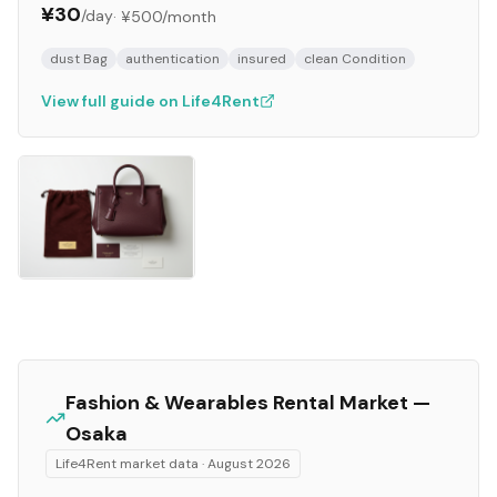
¥30
/day
·
¥500
/month
dust Bag
authentication
insured
clean Condition
View full guide on Life4Rent
Fashion & Wearables
Rental Market —
Osaka
Life4Rent market data ·
August 2026