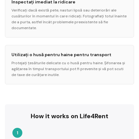
Inspectați imediat la ridicare
Verificați dacă există pete, nasturi lipsă sau deteriorări ale
cusăturilor în momentul în care ridicați. Fotografiați totul înainte
de a purta, astfel încât problemele preexistente să fie
documentate.
Utilizați o husă pentru haine pentru transport
Protejați țesăturile delicate cu o husă pentru haine. Șifonarea și
agățarea în timpul transportului pot fi prevenite și vă pot scuti
de taxe de curățare inutile.
How it works on Life4Rent
1