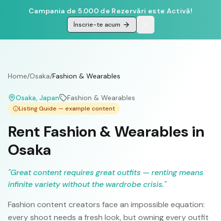
Campania de 5.000 de Rezervări este Activă!
Înscrie-te acum
Home
/
Osaka
/
Fashion & Wearables
Osaka
, Japan
Fashion & Wearables
Listing Guide — example content
Rent Fashion & Wearables in
Osaka
"
Great content requires great outfits — renting means
infinite variety without the wardrobe crisis.
"
Fashion content creators face an impossible equation:
every shoot needs a fresh look, but owning every outfit