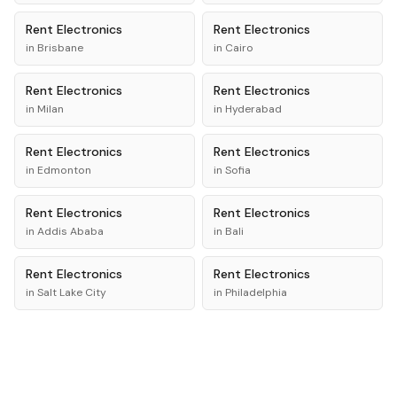
Rent
Electronics
Rent
Electronics
in
Brisbane
in
Cairo
Rent
Electronics
Rent
Electronics
in
Milan
in
Hyderabad
Rent
Electronics
Rent
Electronics
in
Edmonton
in
Sofia
Rent
Electronics
Rent
Electronics
in
Addis Ababa
in
Bali
Rent
Electronics
Rent
Electronics
in
Salt Lake City
in
Philadelphia