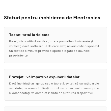
Sfaturi pentru închirierea de Electronics
Testați totul la ridicare
Porniți dispozitivul, verificați toate porturile și butoanele și
verificați dacă software-ul de care aveți nevoie este disponibil.
Un test de 5 minute previne disputele legate de daunele
preexistente.
Protejați-vă împotriva expunerii datelor
Dacă închiriați un laptop sau o tabletă, evitați să salvați parole
sau date personale. Utilizați modul invitat sau un browser privat
și deconectați-vă complet înainte de a returna dispozitivul.