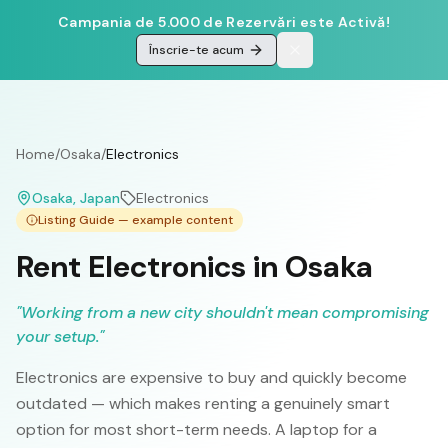
Campania de 5.000 de Rezervări este Activă!
Înscrie-te acum
Home
/
Osaka
/
Electronics
Osaka
, Japan
Electronics
Listing Guide — example content
Rent Electronics in Osaka
"
Working from a new city shouldn't mean compromising
your setup.
"
Electronics are expensive to buy and quickly become
outdated — which makes renting a genuinely smart
option for most short-term needs. A laptop for a