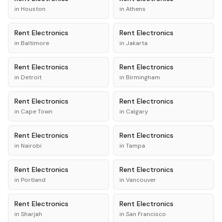
in
Houston
in
Athens
Rent
Electronics
Rent
Electronics
in
Baltimore
in
Jakarta
Rent
Electronics
Rent
Electronics
in
Detroit
in
Birmingham
Rent
Electronics
Rent
Electronics
in
Cape Town
in
Calgary
Rent
Electronics
Rent
Electronics
in
Nairobi
in
Tampa
Rent
Electronics
Rent
Electronics
in
Portland
in
Vancouver
Rent
Electronics
Rent
Electronics
in
Sharjah
in
San Francisco