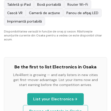
Tabletă și iPad
Boxă portabilă
Router Wi-Fi
Cască VR
Cameră de acțiune
Panou de afișaj LED
Imprimantă portabilă
Disponibilitatea variază în funcție de oraș și sezon. Răsfoiește
anunțurile curente din Osaka pentru a vedea ce este disponibil chiar
acum.
Be the first to list
Electronics
in
Osaka
Life4Rent is growing — and early listers in new cities
get first-mover advantage. List your items now and
start earning before the competition arrives.
List your
Electronics