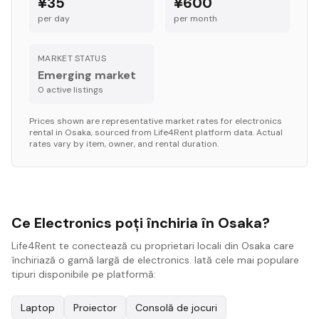
¥35
¥600
per day
per month
MARKET STATUS
Emerging market
0
active listing
s
Prices shown are representative market rates for
electronics
rental in
Osaka
, sourced from Life4Rent platform data. Actual
rates vary by item, owner, and rental duration.
Ce Electronics poți închiria în Osaka?
Life4Rent te conectează cu proprietari locali din Osaka care
închiriază o gamă largă de electronics. Iată cele mai populare
tipuri disponibile pe platformă:
Laptop
Proiector
Consolă de jocuri