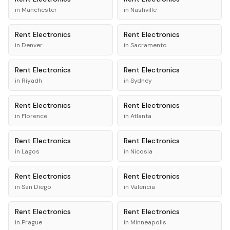
in
Manchester
in
Nashville
Rent
Electronics
Rent
Electronics
in
Denver
in
Sacramento
Rent
Electronics
Rent
Electronics
in
Riyadh
in
Sydney
Rent
Electronics
Rent
Electronics
in
Florence
in
Atlanta
Rent
Electronics
Rent
Electronics
in
Lagos
in
Nicosia
Rent
Electronics
Rent
Electronics
in
San Diego
in
Valencia
Rent
Electronics
Rent
Electronics
in
Prague
in
Minneapolis