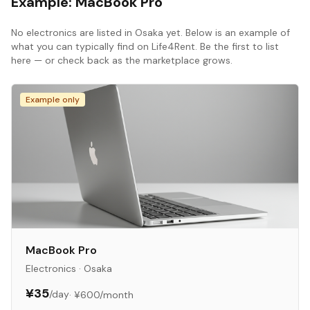
Example:
MacBook Pro
No
electronics
are listed in
Osaka
yet. Below is an example of
what you can typically find on Life4Rent. Be the first to list
here — or check back as the marketplace grows.
Example only
MacBook Pro
Electronics
·
Osaka
¥35
/day
·
¥600
/month