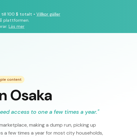
till 100 $ totalt
•
Villkor gäller
på plattformen.
rar.
Läs mer
mple content
in Osaka
eed access to one a few times a year.
"
e marketplace, making a dump run, picking up
es a few times a year for most city households,