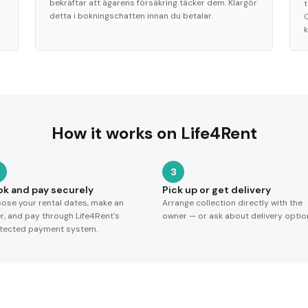
bekräftar att ägarens försäkring täcker dem. Klargör
detta i bokningschatten innan du betalar.
k
How it works on Life4Rent
3
ok and pay securely
Pick up or get delivery
ose your rental dates, make an
Arrange collection directly with the
er, and pay through Life4Rent's
owner — or ask about delivery optio
tected payment system.