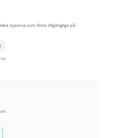
ära typerna som finns tillgängliga på
l
 nu.
ion