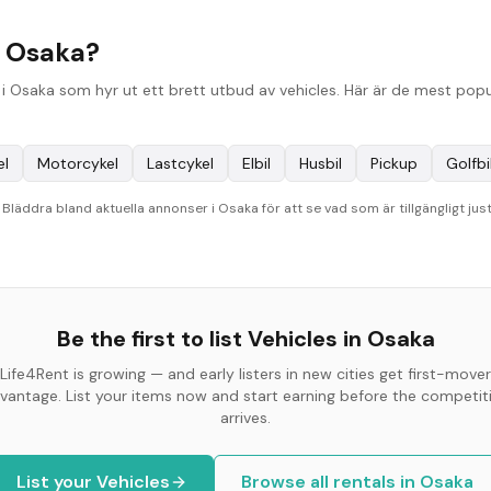
i Osaka?
 Osaka som hyr ut ett brett utbud av vehicles. Här är de mest popul
el
Motorcykel
Lastcykel
Elbil
Husbil
Pickup
Golfbi
läddra bland aktuella annonser i Osaka för att se vad som är tillgängligt just
Be the first to list
Vehicles
in
Osaka
Life4Rent is growing — and early listers in new cities get first-mover
vantage. List your items now and start earning before the competit
arrives.
List your
Vehicles
Browse all rentals in
Osaka