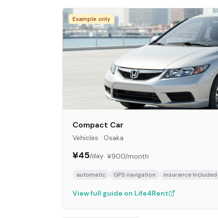
Example only
Compact Car
Vehicles
·
Osaka
¥45
/day
·
¥900
/month
automatic
GPS navigation
insurance Included
View full guide on Life4Rent