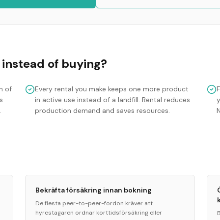
instead of buying?
m of
Every rental you make keeps one more product
s
in active use instead of a landfill. Rental reduces
y
.
production demand and saves resources.
Bekräfta försäkring innan bokning
De flesta peer-to-peer-fordon kräver att
hyrestagaren ordnar korttidsförsäkring eller
h