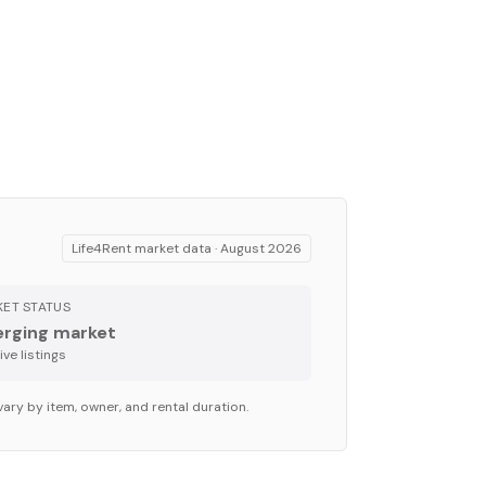
Life4Rent market data ·
August 2026
ET STATUS
rging market
ve listing
s
vary by item, owner, and rental duration.