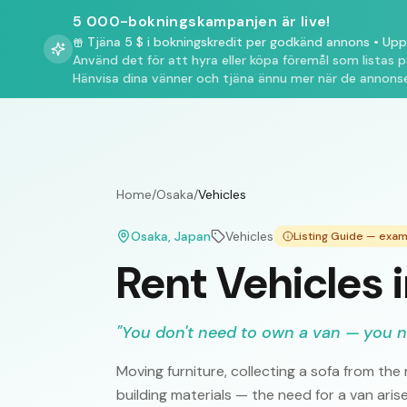
5 000-bokningskampanjen är live!
Tjäna 5 $ i bokningskredit per godkänd annons
•
Upp 
Använd det för att hyra eller köpa föremål som listas 
Hänvisa dina vänner och tjäna ännu mer när de annonse
Home
/
Osaka
/
Vehicles
Osaka
, Japan
Vehicles
Listing Guide — exa
Rent Vehicles 
"
You don't need to own a van — you n
Moving furniture, collecting a sofa from th
building materials — the need for a van aris