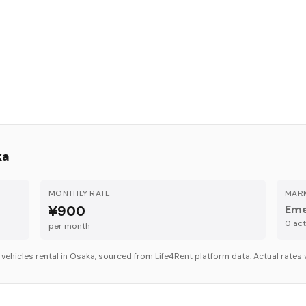
ka
MONTHLY RATE
MARK
¥900
Eme
0
acti
per month
r
vehicles
rental in
Osaka
, sourced from Life4Rent platform data. Actual rates 