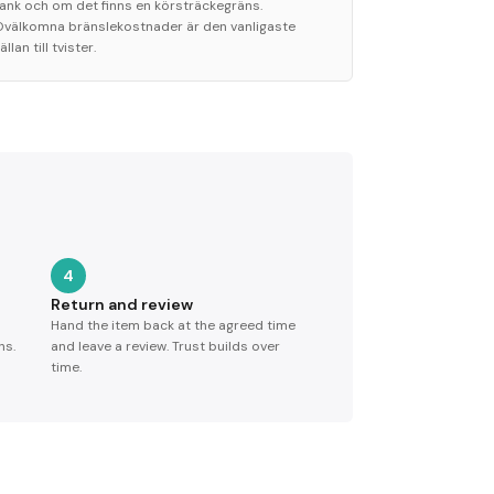
tank och om det finns en körsträckegräns.
Ovälkomna bränslekostnader är den vanligaste
ällan till tvister.
4
Return and review
Hand the item back at the agreed time
ns.
and leave a review. Trust builds over
time.