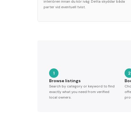
interiören innan du kör iväg. Detta skyddar båda
parter vid eventuell tvist.
1
2
Browse listings
Bo
Search by category or keyword to find
Cho
exactly what you need from verified
off
local owners.
pro