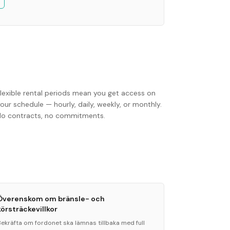
Flexible rental periods mean you get access on
our schedule — hourly, daily, weekly, or monthly.
No contracts, no commitments.
Överenskom om bränsle- och
körsträckevillkor
Bekräfta om fordonet ska lämnas tillbaka med full