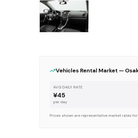
Vehicles
Rental Market —
Osa
AVG DAILY RATE
¥45
per day
Prices shown are representative market rates fo