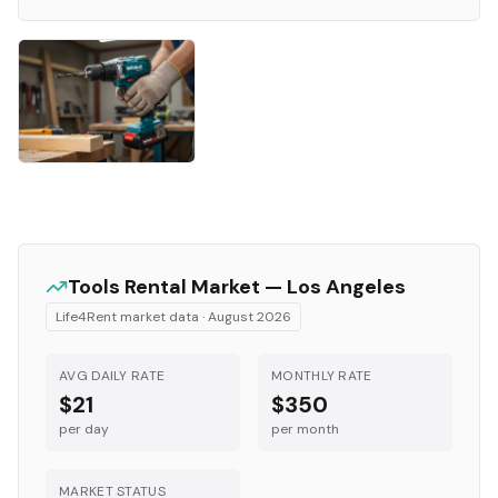
Tools
Rental Market —
Los Angeles
Life4Rent market data ·
August 2026
AVG DAILY RATE
MONTHLY RATE
$21
$350
per day
per month
MARKET STATUS