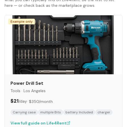
here — or check back as the marketplace grows.
Example only
Power Drill Set
Tools
·
Los Angeles
$21
/day
·
$350
/month
Carrying case
multiple Bits
battery Included
charger
View full guide on Life4Rent