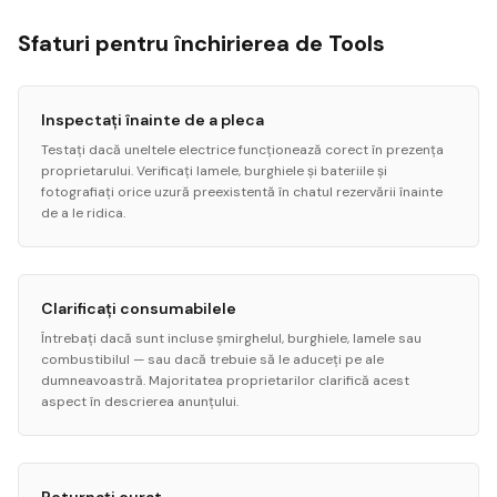
Sfaturi pentru închirierea de Tools
Inspectați înainte de a pleca
Testați dacă uneltele electrice funcționează corect în prezența
proprietarului. Verificați lamele, burghiele și bateriile și
fotografiați orice uzură preexistentă în chatul rezervării înainte
de a le ridica.
Clarificați consumabilele
Întrebați dacă sunt incluse șmirghelul, burghiele, lamele sau
combustibilul — sau dacă trebuie să le aduceți pe ale
dumneavoastră. Majoritatea proprietarilor clarifică acest
aspect în descrierea anunțului.