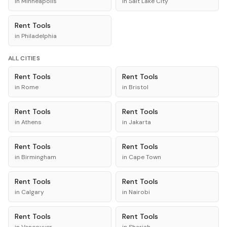
in
Minneapolis
in
Salt Lake City
Rent
Tools
in
Philadelphia
ALL CITIES
Rent
Tools
Rent
Tools
in
Rome
in
Bristol
Rent
Tools
Rent
Tools
in
Athens
in
Jakarta
Rent
Tools
Rent
Tools
in
Birmingham
in
Cape Town
Rent
Tools
Rent
Tools
in
Calgary
in
Nairobi
Rent
Tools
Rent
Tools