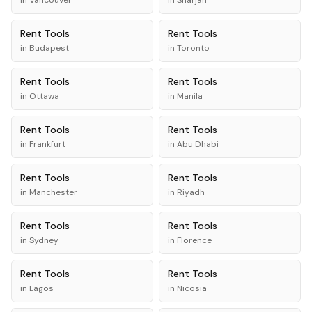
in
Vancouver
in
Sharjah
Rent
Tools
Rent
Tools
in
Budapest
in
Toronto
Rent
Tools
Rent
Tools
in
Ottawa
in
Manila
Rent
Tools
Rent
Tools
in
Frankfurt
in
Abu Dhabi
Rent
Tools
Rent
Tools
in
Manchester
in
Riyadh
Rent
Tools
Rent
Tools
in
Sydney
in
Florence
Rent
Tools
Rent
Tools
in
Lagos
in
Nicosia