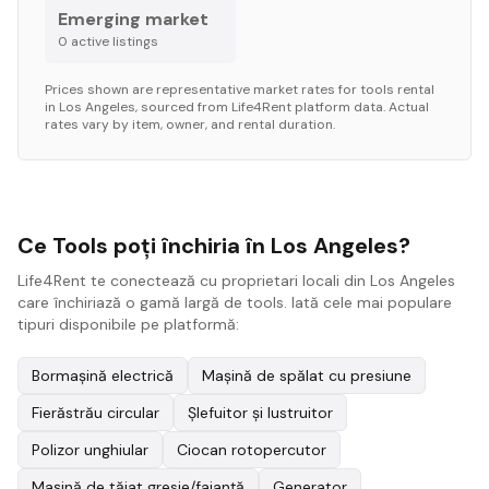
Emerging market
0
active listing
s
Prices shown are representative market rates for
tools
rental
in
Los Angeles
, sourced from Life4Rent platform data. Actual
rates vary by item, owner, and rental duration.
Ce Tools poți închiria în Los Angeles?
Life4Rent te conectează cu proprietari locali din Los Angeles
care închiriază o gamă largă de tools. Iată cele mai populare
tipuri disponibile pe platformă:
Bormașină electrică
Mașină de spălat cu presiune
Fierăstrău circular
Șlefuitor și lustruitor
Polizor unghiular
Ciocan rotopercutor
Mașină de tăiat gresie/faianță
Generator