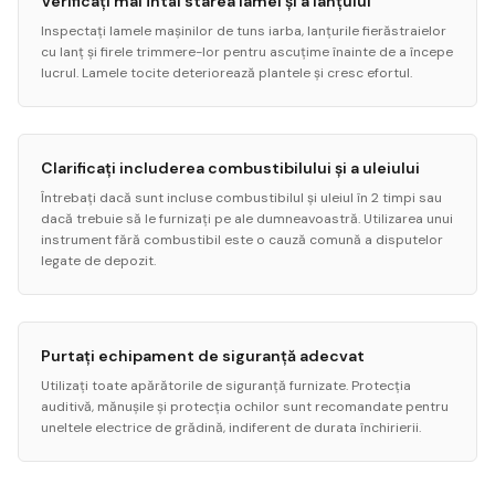
Verificați mai întâi starea lamei și a lanțului
Inspectați lamele mașinilor de tuns iarba, lanțurile fierăstraielor
cu lanț și firele trimmere-lor pentru ascuțime înainte de a începe
lucrul. Lamele tocite deteriorează plantele și cresc efortul.
Clarificați includerea combustibilului și a uleiului
Întrebați dacă sunt incluse combustibilul și uleiul în 2 timpi sau
dacă trebuie să le furnizați pe ale dumneavoastră. Utilizarea unui
instrument fără combustibil este o cauză comună a disputelor
legate de depozit.
Purtați echipament de siguranță adecvat
Utilizați toate apărătorile de siguranță furnizate. Protecția
auditivă, mănușile și protecția ochilor sunt recomandate pentru
uneltele electrice de grădină, indiferent de durata închirierii.