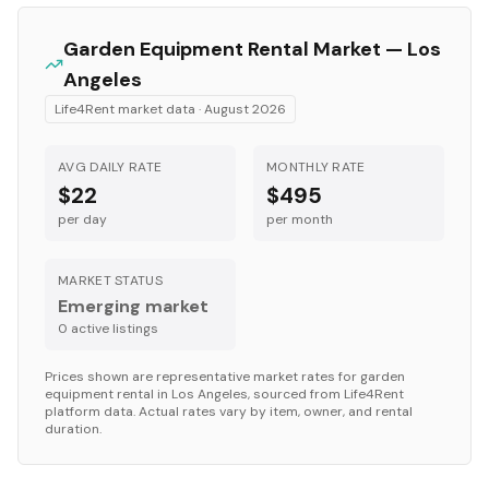
Garden Equipment
Rental Market —
Los
Angeles
Life4Rent market data ·
August 2026
AVG DAILY RATE
MONTHLY RATE
$22
$495
per day
per month
MARKET STATUS
Emerging market
0
active listing
s
Prices shown are representative market rates for
garden
equipment
rental in
Los Angeles
, sourced from Life4Rent
platform data. Actual rates vary by item, owner, and rental
duration.