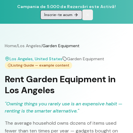
Campania de 5.000 de Rezervări este Activă!
Înscrie-te acum
Home
/
Los Angeles
/
Garden Equipment
Los Angeles
, United States
Garden Equipment
Listing Guide — example content
Rent Garden Equipment in
Los Angeles
"
Owning things you rarely use is an expensive habit —
renting is the smarter alternative.
"
The average household owns dozens of items used
fewer than ten times per year — gadgets bought on