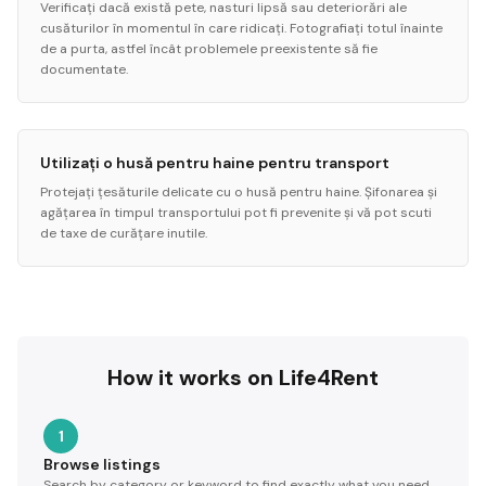
Verificați dacă există pete, nasturi lipsă sau deteriorări ale
cusăturilor în momentul în care ridicați. Fotografiați totul înainte
de a purta, astfel încât problemele preexistente să fie
documentate.
Utilizați o husă pentru haine pentru transport
Protejați țesăturile delicate cu o husă pentru haine. Șifonarea și
agățarea în timpul transportului pot fi prevenite și vă pot scuti
de taxe de curățare inutile.
How it works on Life4Rent
1
Browse listings
Search by category or keyword to find exactly what you need