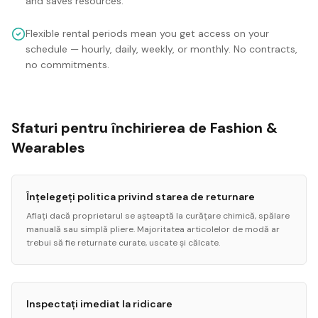
and saves resources.
Flexible rental periods mean you get access on your
schedule — hourly, daily, weekly, or monthly. No contracts,
no commitments.
Sfaturi pentru închirierea de Fashion &
Wearables
Înțelegeți politica privind starea de returnare
Aflați dacă proprietarul se așteaptă la curățare chimică, spălare
manuală sau simplă pliere. Majoritatea articolelor de modă ar
trebui să fie returnate curate, uscate și călcate.
Inspectați imediat la ridicare