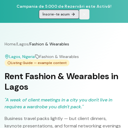
Campania de 5.000 de Rezervări este Activă!
Înscrie-te acum
Home
/
Lagos
/
Fashion & Wearables
Lagos
, Nigeria
Fashion & Wearables
Listing Guide — example content
Rent Fashion & Wearables in
Lagos
"
A week of client meetings in a city you don't live in
requires a wardrobe you didn't pack.
"
Business travel packs lightly — but client dinners,
keynote presentations, and formal networking evenings