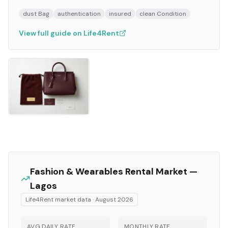
dust Bag
authentication
insured
clean Condition
View full guide on Life4Rent
Fashion & Wearables
Rental Market —
Lagos
Life4Rent market data ·
August 2026
AVG DAILY RATE
MONTHLY RATE