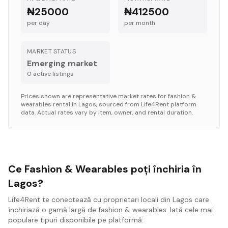
₦25000
₦412500
per day
per month
MARKET STATUS
Emerging market
0
active listing
s
Prices shown are representative market rates for
fashion &
wearables
rental in
Lagos
, sourced from Life4Rent platform
data. Actual rates vary by item, owner, and rental duration.
Ce Fashion & Wearables poți închiria în
Lagos?
Life4Rent te conectează cu proprietari locali din Lagos care
închiriază o gamă largă de fashion & wearables. Iată cele mai
populare tipuri disponibile pe platformă: