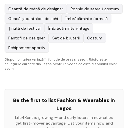
Geantă de mână de designer
Rochie de seară / costum
Geacă și pantaloni de schi
Îmbrăcăminte formală
Ținută de festival
Îmbrăcăminte vintage
Pantofi de designer
Set de bijuterii
Costum
Echipament sportiv
Disponibilitatea variază în funcție de oraș și sezon. Răsfoiește
anunțurile curente din Lagos pentru a vedea ce este disponibil chiar
acum.
Be the first to list
Fashion & Wearables
in
Lagos
Life4Rent is growing — and early listers in new cities
get first-mover advantage. List your items now and