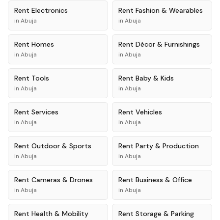
Rent
Electronics
Rent
Fashion & Wearables
in
Abuja
in
Abuja
Rent
Homes
Rent
Décor & Furnishings
in
Abuja
in
Abuja
Rent
Tools
Rent
Baby & Kids
in
Abuja
in
Abuja
Rent
Services
Rent
Vehicles
in
Abuja
in
Abuja
Rent
Outdoor & Sports
Rent
Party & Production
in
Abuja
in
Abuja
Rent
Cameras & Drones
Rent
Business & Office
in
Abuja
in
Abuja
Rent
Health & Mobility
Rent
Storage & Parking