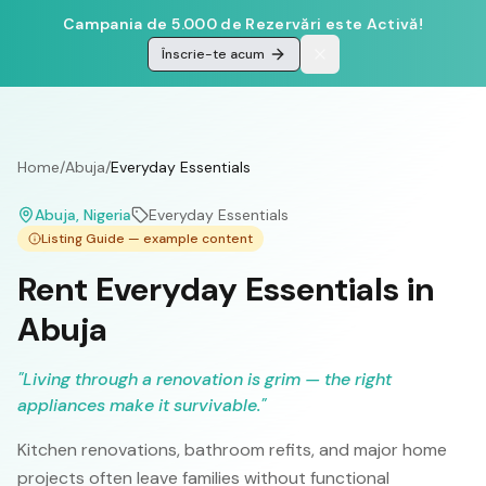
Campania de 5.000 de Rezervări este Activă!
Înscrie-te acum
Home
/
Abuja
/
Everyday Essentials
Abuja
, Nigeria
Everyday Essentials
Listing Guide — example content
Rent Everyday Essentials in
Abuja
"
Living through a renovation is grim — the right
appliances make it survivable.
"
Kitchen renovations, bathroom refits, and major home
projects often leave families without functional