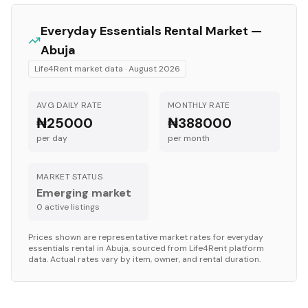
Everyday Essentials
Rental Market —
Abuja
Life4Rent market data ·
August 2026
AVG DAILY RATE
MONTHLY RATE
₦25000
₦388000
per day
per month
MARKET STATUS
Emerging market
0
active listing
s
Prices shown are representative market rates for
everyday
essentials
rental in
Abuja
, sourced from Life4Rent platform
data. Actual rates vary by item, owner, and rental duration.