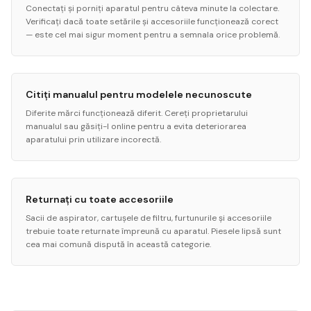
Conectați și porniți aparatul pentru câteva minute la colectare.
Verificați dacă toate setările și accesoriile funcționează corect
— este cel mai sigur moment pentru a semnala orice problemă.
Citiți manualul pentru modelele necunoscute
Diferite mărci funcționează diferit. Cereți proprietarului
manualul sau găsiți-l online pentru a evita deteriorarea
aparatului prin utilizare incorectă.
Returnați cu toate accesoriile
Sacii de aspirator, cartușele de filtru, furtunurile și accesoriile
trebuie toate returnate împreună cu aparatul. Piesele lipsă sunt
cea mai comună dispută în această categorie.