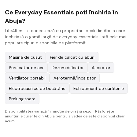
Ce Everyday Essentials poți închiria în
Abuja?
Life4Rent te conectează cu proprietari locali din Abuja care
închiriază o gamă largă de everyday essentials. Iată cele mai
populare tipuri disponibile pe platformă:
Mașină de cusut
Fier de călcat cu aburi
Purificator de aer
Dezumidificator
Aspirator
Ventilator portabil
Aerotermă/Încălzitor
Electrocasnice de bucătărie
Echipament de curățenie
Prelungitoare
Disponibilitatea variază în funcție de oraș și sezon. Răsfoiește
anunțurile curente din Abuja pentru a vedea ce este disponibil chiar
acum.