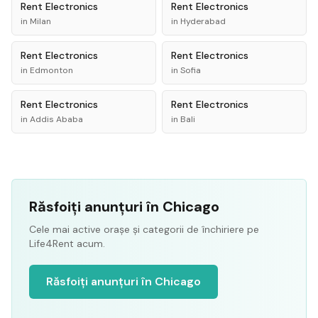
Rent
Electronics
Rent
Electronics
in
Milan
in
Hyderabad
Rent
Electronics
Rent
Electronics
in
Edmonton
in
Sofia
Rent
Electronics
Rent
Electronics
in
Addis Ababa
in
Bali
Răsfoiți anunțuri în Chicago
Cele mai active orașe și categorii de închiriere pe
Life4Rent acum.
Răsfoiți anunțuri în Chicago