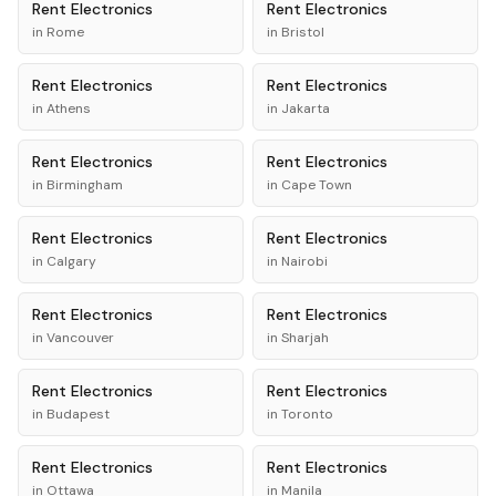
Rent
Electronics
Rent
Electronics
in
Rome
in
Bristol
Rent
Electronics
Rent
Electronics
in
Athens
in
Jakarta
Rent
Electronics
Rent
Electronics
in
Birmingham
in
Cape Town
Rent
Electronics
Rent
Electronics
in
Calgary
in
Nairobi
Rent
Electronics
Rent
Electronics
in
Vancouver
in
Sharjah
Rent
Electronics
Rent
Electronics
in
Budapest
in
Toronto
Rent
Electronics
Rent
Electronics
in
Ottawa
in
Manila