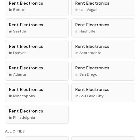
Rent
Electronics
Rent
Electronics
in
Boston
in
Las Vegas
Rent
Electronics
Rent
Electronics
in
Seattle
in
Nashville
Rent
Electronics
Rent
Electronics
in
Denver
in
Sacramento
Rent
Electronics
Rent
Electronics
in
Atlanta
in
San Diego
Rent
Electronics
Rent
Electronics
in
Minneapolis
in
Salt Lake City
Rent
Electronics
in
Philadelphia
ALL CITIES