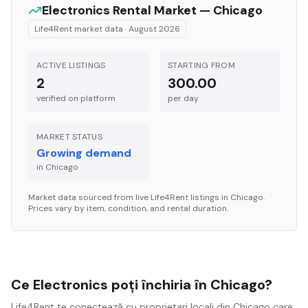
Electronics
Rental Market —
Chicago
Life4Rent market data ·
August 2026
ACTIVE LISTINGS
STARTING FROM
2
300.00
verified on platform
per
day
MARKET STATUS
Growing demand
in
Chicago
Market data sourced from live Life4Rent listings in
Chicago
.
Prices vary by item, condition, and rental duration.
Ce Electronics poți închiria în Chicago?
Life4Rent te conectează cu proprietari locali din Chicago care