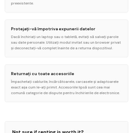
preexistente.
Protejați-vă împotriva expunerii datelor
Dacă închiriați un laptop sau o tabletă, evitați să salvați parole
sau date personale. Utilizați modul invitat sau un browser privat
și deconectați-vă complet înainte de a returna dispozitivul.
Returnați cu toate accesoriile
Împachetați cablurile, încărcătoarele, carcasele și adaptoarele
exact așa cum le-ați primit. Accesoriile lipsă sunt cea mai
comună categorie de dispute pentru închirierile de electronice.
Not sure if renting is worth it?