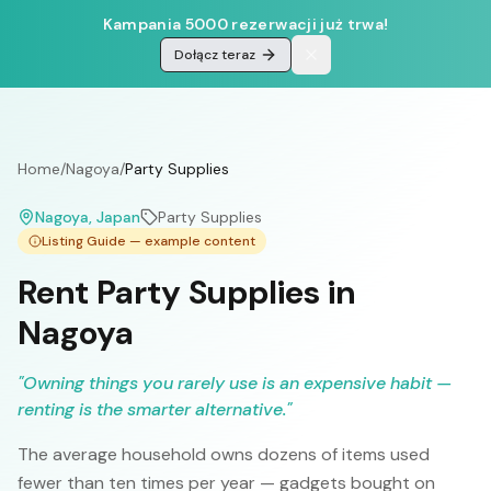
Kampania 5000 rezerwacji już trwa!
Dołącz teraz
Home
/
Nagoya
/
Party Supplies
Nagoya
, Japan
Party Supplies
Listing Guide — example content
Rent Party Supplies in
Nagoya
"
Owning things you rarely use is an expensive habit —
renting is the smarter alternative.
"
The average household owns dozens of items used
fewer than ten times per year — gadgets bought on