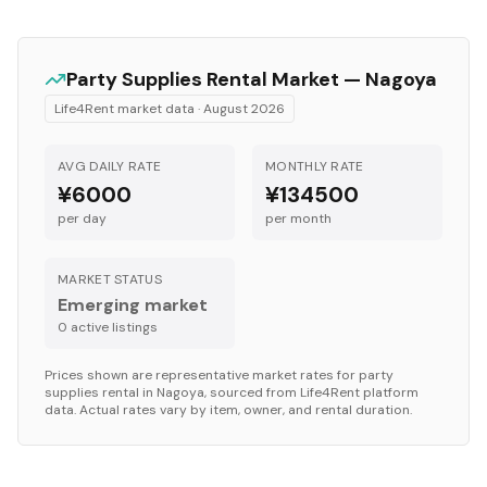
Party Supplies
Rental Market —
Nagoya
Life4Rent market data ·
August 2026
AVG DAILY RATE
MONTHLY RATE
¥6000
¥134500
per day
per month
MARKET STATUS
Emerging market
0
active listing
s
Prices shown are representative market rates for
party
supplies
rental in
Nagoya
, sourced from Life4Rent platform
data. Actual rates vary by item, owner, and rental duration.