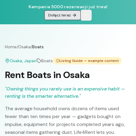
Kampania 5000 rezerwacji już trwa!
Dołącz teraz
Home
/
Osaka
/
Boats
Osaka
, Japan
Boats
Listing Guide — example content
Rent Boats in Osaka
"
Owning things you rarely use is an expensive habit —
renting is the smarter alternative.
"
The average household owns dozens of items used
fewer than ten times per year — gadgets bought on
impulse, equipment for projects completed years ago,
seasonal items gathering dust. Life4Rent lets you