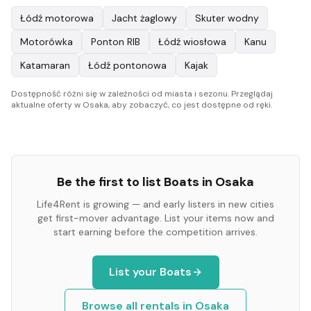
Łódź motorowa
Jacht żaglowy
Skuter wodny
Motorówka
Ponton RIB
Łódź wiosłowa
Kanu
Katamaran
Łódź pontonowa
Kajak
Dostępność różni się w zależności od miasta i sezonu. Przeglądaj
aktualne oferty w Osaka, aby zobaczyć, co jest dostępne od ręki.
Be the first to list
Boats
in
Osaka
Life4Rent is growing — and early listers in new cities
get first-mover advantage. List your items now and
start earning before the competition arrives.
List your
Boats
Browse all rentals in
Osaka