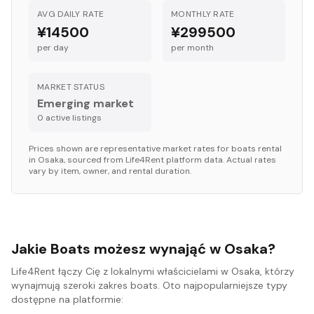
AVG DAILY RATE
MONTHLY RATE
¥14500
¥299500
per day
per month
MARKET STATUS
Emerging market
0
active listing
s
Prices shown are representative market rates for
boats
rental
in
Osaka
, sourced from Life4Rent platform data. Actual rates
vary by item, owner, and rental duration.
Jakie Boats możesz wynająć w Osaka?
Life4Rent łączy Cię z lokalnymi właścicielami w Osaka, którzy
wynajmują szeroki zakres boats. Oto najpopularniejsze typy
dostępne na platformie: