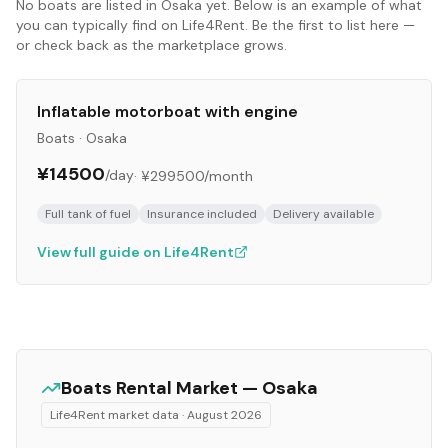
No
boats
are listed in
Osaka
yet. Below is an example of what
you can typically find on Life4Rent. Be the first to list here —
or check back as the marketplace grows.
Inflatable motorboat with engine
Boats
·
Osaka
¥14500
/day
·
¥299500
/month
Full tank of fuel
Insurance included
Delivery available
View full guide on Life4Rent
Boats
Rental Market —
Osaka
Life4Rent market data ·
August 2026