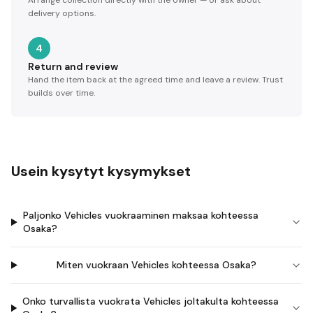
Arrange collection directly with the owner — or ask about
delivery options.
4
Return and review
Hand the item back at the agreed time and leave a review. Trust
builds over time.
Usein kysytyt kysymykset
Paljonko Vehicles vuokraaminen maksaa kohteessa
Osaka?
Miten vuokraan Vehicles kohteessa Osaka?
Onko turvallista vuokrata Vehicles joltakulta kohteessa