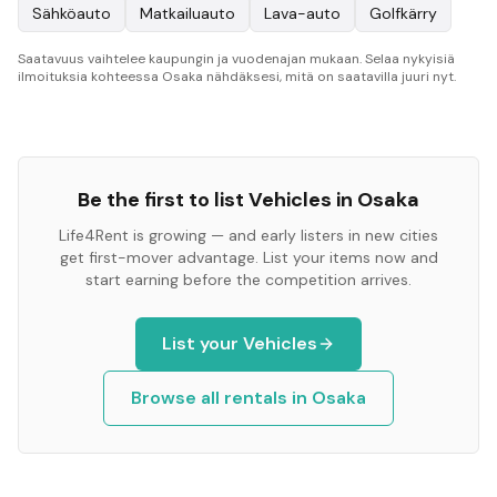
Sähköauto
Matkailuauto
Lava-auto
Golfkärry
Saatavuus vaihtelee kaupungin ja vuodenajan mukaan. Selaa nykyisiä
ilmoituksia kohteessa Osaka nähdäksesi, mitä on saatavilla juuri nyt.
Be the first to list
Vehicles
in
Osaka
Life4Rent is growing — and early listers in new cities
get first-mover advantage. List your items now and
start earning before the competition arrives.
List your
Vehicles
Browse all rentals in
Osaka