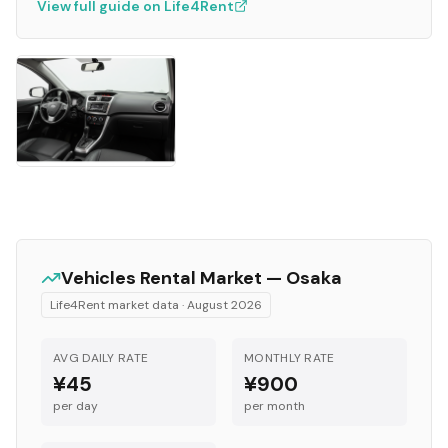
View full guide on Life4Rent
Vehicles
Rental Market —
Osaka
Life4Rent market data ·
August 2026
AVG DAILY RATE
MONTHLY RATE
¥45
¥900
per day
per month