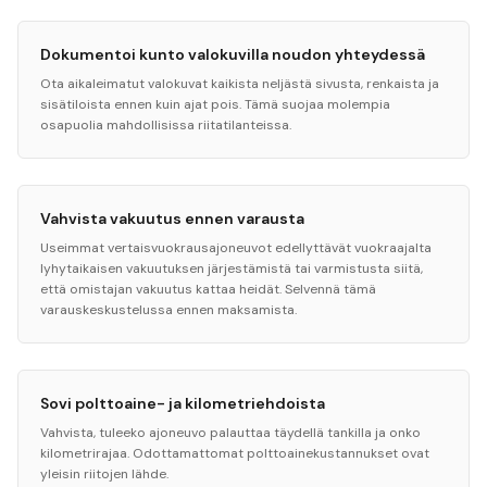
Dokumentoi kunto valokuvilla noudon yhteydessä
Ota aikaleimatut valokuvat kaikista neljästä sivusta, renkaista ja
sisätiloista ennen kuin ajat pois. Tämä suojaa molempia
osapuolia mahdollisissa riitatilanteissa.
Vahvista vakuutus ennen varausta
Useimmat vertaisvuokrausajoneuvot edellyttävät vuokraajalta
lyhytaikaisen vakuutuksen järjestämistä tai varmistusta siitä,
että omistajan vakuutus kattaa heidät. Selvennä tämä
varauskeskustelussa ennen maksamista.
Sovi polttoaine- ja kilometriehdoista
Vahvista, tuleeko ajoneuvo palauttaa täydellä tankilla ja onko
kilometrirajaa. Odottamattomat polttoainekustannukset ovat
yleisin riitojen lähde.