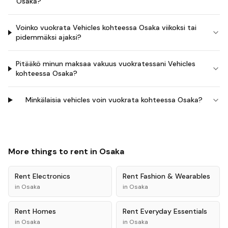
Osaka?
Voinko vuokrata Vehicles kohteessa Osaka viikoksi tai
pidemmäksi ajaksi?
Pitääkö minun maksaa vakuus vuokratessani Vehicles
kohteessa Osaka?
Minkälaisia vehicles voin vuokrata kohteessa Osaka?
More things to rent in
Osaka
Rent
Electronics
Rent
Fashion & Wearables
in
Osaka
in
Osaka
Rent
Homes
Rent
Everyday Essentials
in
Osaka
in
Osaka