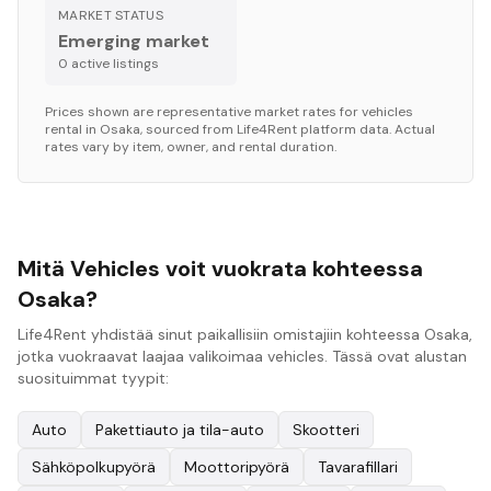
MARKET STATUS
Emerging market
0
active listing
s
Prices shown are representative market rates for
vehicles
rental in
Osaka
, sourced from Life4Rent platform data. Actual
rates vary by item, owner, and rental duration.
Mitä Vehicles voit vuokrata kohteessa
Osaka?
Life4Rent yhdistää sinut paikallisiin omistajiin kohteessa Osaka,
jotka vuokraavat laajaa valikoimaa vehicles. Tässä ovat alustan
suosituimmat tyypit:
Auto
Pakettiauto ja tila-auto
Skootteri
Sähköpolkupyörä
Moottoripyörä
Tavarafillari