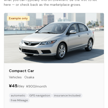
here — or check back as the marketplace grows.
Example only
Compact Car
Vehicles
·
Osaka
¥45
/day
·
¥900
/month
automatic
GPS navigation
insurance Included
free Mileage