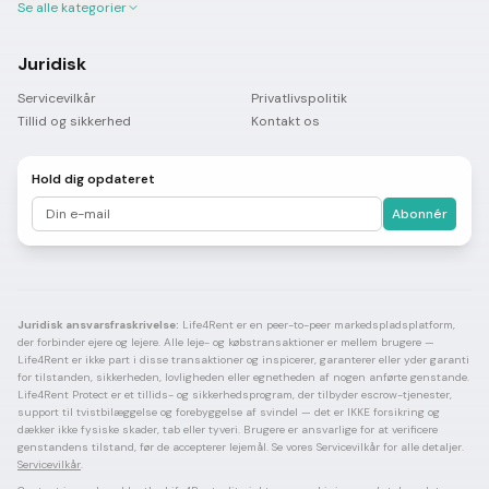
Se alle kategorier
Juridisk
Servicevilkår
Privatlivspolitik
Tillid og sikkerhed
Kontakt os
Hold dig opdateret
Abonnér
Juridisk ansvarsfraskrivelse:
Life4Rent er en peer-to-peer markedspladsplatform,
der forbinder ejere og lejere. Alle leje- og købstransaktioner er mellem brugere —
Life4Rent er ikke part i disse transaktioner og inspicerer, garanterer eller yder garanti
for tilstanden, sikkerheden, lovligheden eller egnetheden af nogen anførte genstande.
Life4Rent Protect er et tillids- og sikkerhedsprogram, der tilbyder escrow-tjenester,
support til tvistbilæggelse og forebyggelse af svindel — det er IKKE forsikring og
dækker ikke fysiske skader, tab eller tyveri. Brugere er ansvarlige for at verificere
genstandens tilstand, før de accepterer lejemål. Se vores Servicevilkår for alle detaljer.
Servicevilkår
.