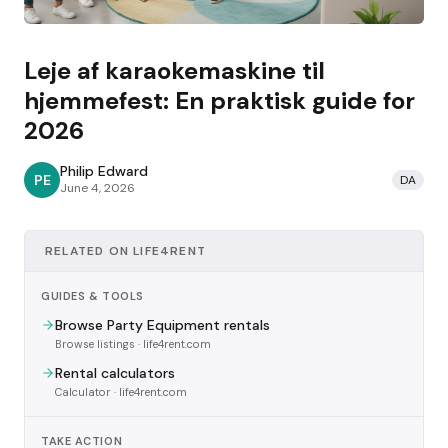
Leje af karaokemaskine til
hjemmefest: En praktisk guide for
2026
Philip Edward
PE
DA
June 4, 2026
RELATED ON LIFE4RENT
GUIDES & TOOLS
Browse Party Equipment rentals
Browse listings
· life4rent.com
Rental calculators
Calculator
· life4rent.com
TAKE ACTION