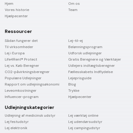
Hjem
Om os
Vores historie
Team
Hjælpecenter
Ressourcer
Sådan fungerer det
Lej-til-ej
Til virksomheder
Belønningsprogram
Lej i Europa
Udforsk udlejninger
Life4Rent® Protect
Gratis Beregnere og Værktøjer
Lej vs. Køb Beregner
Udlejers indtægtsberegner
CO2-påvirkningsberegner
Fællesskabets Indflydelse
Populære Udlejninger
Lejeprisguide
Rapport om udlejningsøkonomi
Blog
Leveomkostninger
Trykke
Influencer-program
Hjælpecenter
Udlejningskategorier
Udlejning af medicinsk udstyr
Lej værktøj online
Lej festudstyr
Lej udendørsudstyr
Lej elektronik
Lej campingudstyr