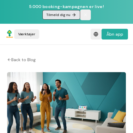
5.000 booking-kampagnen er live!
Tilmeld dig nu
Åbn app
Værktøjer
Back to Blog