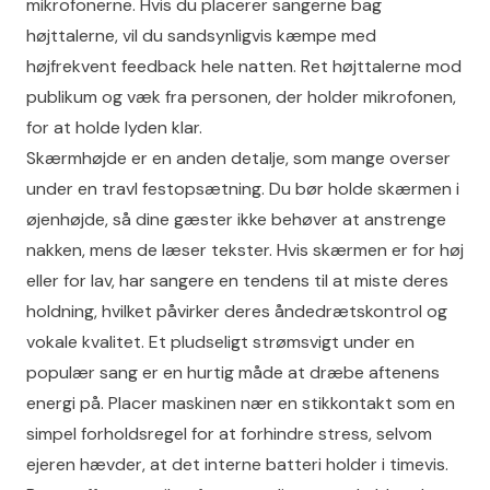
mikrofonerne. Hvis du placerer sangerne bag
højttalerne, vil du sandsynligvis kæmpe med
højfrekvent feedback hele natten. Ret højttalerne mod
publikum og væk fra personen, der holder mikrofonen,
for at holde lyden klar.
Skærmhøjde er en anden detalje, som mange overser
under en travl festopsætning. Du bør holde skærmen i
øjenhøjde, så dine gæster ikke behøver at anstrenge
nakken, mens de læser tekster. Hvis skærmen er for høj
eller for lav, har sangere en tendens til at miste deres
holdning, hvilket påvirker deres åndedrætskontrol og
vokale kvalitet. Et pludseligt strømsvigt under en
populær sang er en hurtig måde at dræbe aftenens
energi på. Placer maskinen nær en stikkontakt som en
simpel forholdsregel for at forhindre stress, selvom
ejeren hævder, at det interne batteri holder i timevis.