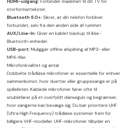
HDMI-udgang:
Forbinder maskinen til dit TV for
storformattekster.
Bluetooth 5.0+:
Sikrer, at din telefon forbliver
forbundet, selv fra den anden side af rummet.
AUX/Line-In:
Giver en kablet backup til ikke-
Bluetooth-enheder.
USB-port:
Muliggør offline afspilning af MP3- eller
MP4-filer.
Mikrofonkvalitet og antal
Dobbelte trådløse mikrofoner er essentielle for enhver
sammenkomst, hvor duetter eller gruppesange er på
spillelisten. Kablede mikrofoner fører ofte til
snublefarer på et overfyldt dansegulv og begrænser,
hvor sangerne kan bevæge sig. Du bør prioritere UHF
(Ultra High Frequency) trådløse systemer frem for
billigere VHF-modeller. UHF-mikrofoner tilbyder en