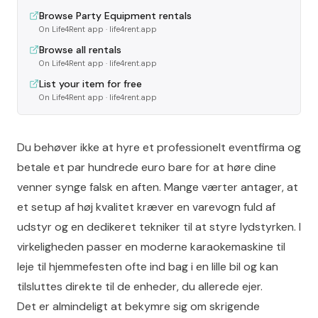
Browse Party Equipment rentals
On Life4Rent app
· life4rent.app
Browse all rentals
On Life4Rent app
· life4rent.app
List your item for free
On Life4Rent app
· life4rent.app
Du behøver ikke at hyre et professionelt eventfirma og
betale et par hundrede euro bare for at høre dine
venner synge falsk en aften. Mange værter antager, at
et setup af høj kvalitet kræver en varevogn fuld af
udstyr og en dedikeret tekniker til at styre lydstyrken. I
virkeligheden passer en moderne karaokemaskine til
leje til hjemmefesten ofte ind bag i en lille bil og kan
tilsluttes direkte til de enheder, du allerede ejer.
Det er almindeligt at bekymre sig om skrigende