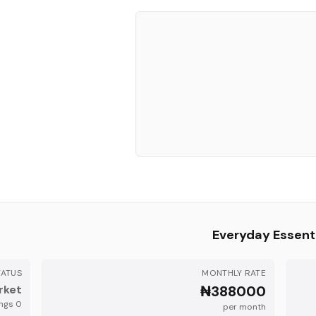
Everyday Essent
TATUS
MONTHLY RATE
rket
₦388000
s
active listing
0
per month