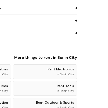
هل 
More things to rent in
Benin City
ables
Rent
Electronics
n City
in
Benin City
 Kids
Rent
Tools
n City
in
Benin City
ction
Rent
Outdoor & Sports
n City
in
Benin City