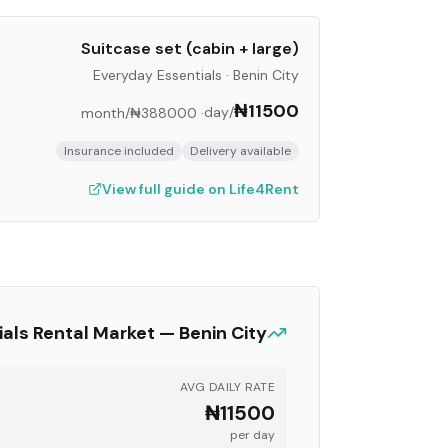
Suitcase set (cabin + large)
Everyday Essentials
·
Benin City
₦11500
/day
/month
₦388000
·
Insurance included
Delivery available
View full guide on Life4Rent
ials
Rental Market —
Benin City
AVG DAILY RATE
₦11500
per day