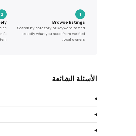
2
1
ely
Browse listings
e an
Search by category or keyword to find
nt's
exactly what you need from verified
tem.
local owners.
الأسئلة الشائعة