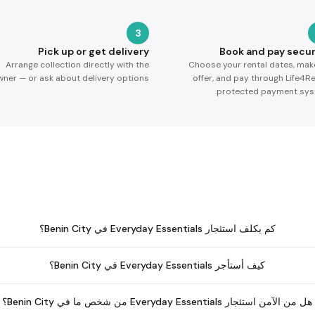
3
Pick up or get delivery
Book and pay secur
Arrange collection directly with the
Choose your rental dates, mak
ner — or ask about delivery options.
offer, and pay through Life4Re
protected payment sys
كم يكلف استئجار Everyday Essentials في Benin City؟
كيف أستأجر Everyday Essentials في Benin City؟
هل من الآمن استئجار Everyday Essentials من شخص ما في Benin City؟