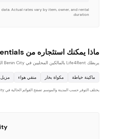
data. Actual rates vary by item, owner, and rental
duration.
ماذا يمكنك استئجاره من Everyday Essentials في Benin City؟
يربطك Life4Rent بالمالكين المحليين في Benin City الذين يؤجرون مجموعة واسعة من everyday essentials. فيما يلي الأنواع الأكثر شيوعًا المتوفرة على المنصة:
ماكينة خياطة
مكواة بخار
منقي هواء
مزيل 
يختلف التوفر حسب المدينة والموسم. تصفح القوائم الحالية في Benin City لترى ما هو متاح الآن.
ity