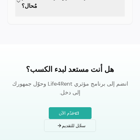
مُحال؟
تُحتسب.
إذا تمت إزالة الإعلان خلال فترة الانتظار البالغة 7 أيام،
يتم إلغاء المكافأة المقابلة. الإعلانات المُزالة بعد الدفع
لا تؤثر على أرباحك.
هل أنت مستعد لبدء الكسب؟
انضم إلى برنامج مؤثري Life4Rent وحوّل جمهورك
إلى دخل.
قدّم الآن
سجّل للتقديم