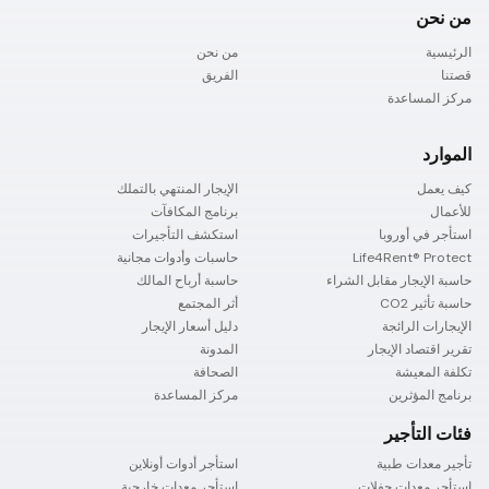
من نحن
الرئيسية
من نحن
قصتنا
الفريق
مركز المساعدة
الموارد
كيف يعمل
الإيجار المنتهي بالتملك
للأعمال
برنامج المكافآت
استأجر في أوروبا
استكشف التأجيرات
Life4Rent® Protect
حاسبات وأدوات مجانية
حاسبة الإيجار مقابل الشراء
حاسبة أرباح المالك
حاسبة تأثير CO2
أثر المجتمع
الإيجارات الرائجة
دليل أسعار الإيجار
تقرير اقتصاد الإيجار
المدونة
تكلفة المعيشة
الصحافة
برنامج المؤثرين
مركز المساعدة
فئات التأجير
تأجير معدات طبية
استأجر أدوات أونلاين
استأجر معدات حفلات
استأجر معدات خارجية