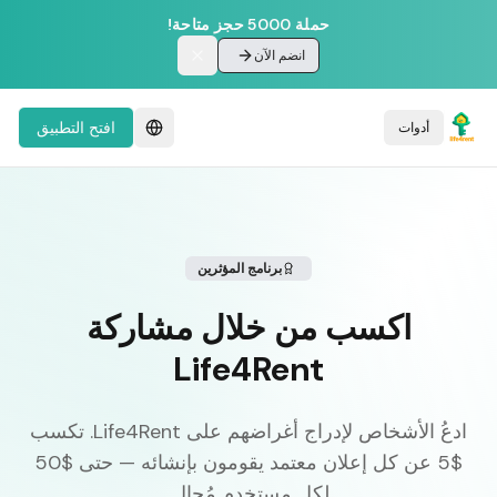
حملة 5000 حجز متاحة!
انضم الآن
افتح التطبيق
أدوات
برنامج المؤثرين
اكسب من خلال مشاركة
Life4Rent
ادعُ الأشخاص لإدراج أغراضهم على Life4Rent. تكسب
$5 عن كل إعلان معتمد يقومون بإنشائه — حتى $50
لكل مستخدم مُحال.