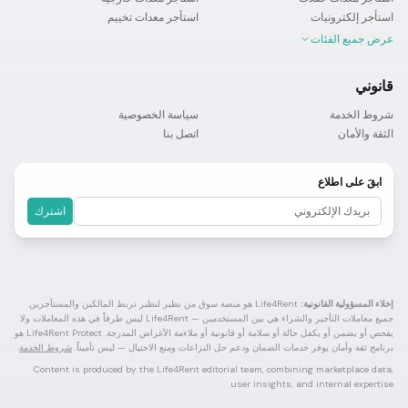
استأجر إلكترونيات
استأجر معدات تخييم
عرض جميع الفئات
قانوني
شروط الخدمة
سياسة الخصوصية
الثقة والأمان
اتصل بنا
ابقَ على اطلاع
اشترك
إخلاء المسؤولية القانونية:
Life4Rent هو منصة سوق من نظير لنظير تربط المالكين والمستأجرين.
جميع معاملات التأجير والشراء هي بين المستخدمين — Life4Rent ليس طرفاً في هذه المعاملات ولا
يفحص أو يضمن أو يكفل حالة أو سلامة أو قانونية أو ملاءمة الأغراض المدرجة. Life4Rent Protect هو
برنامج ثقة وأمان يوفر خدمات الضمان ودعم حل النزاعات ومنع الاحتيال — ليس تأميناً.
شروط الخدمة
.
Content is produced by the Life4Rent editorial team, combining marketplace data,
user insights, and internal expertise.