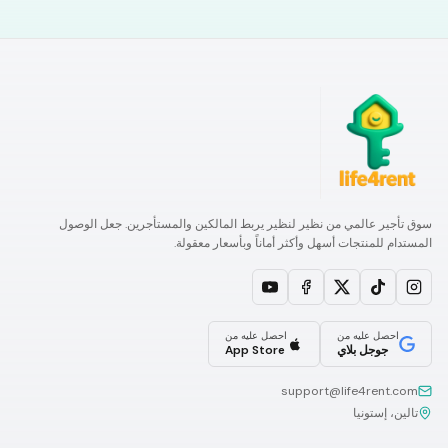
سوق تأجير عالمي من نظير لنظير يربط المالكين والمستأجرين. جعل الوصول
المستدام للمنتجات أسهل وأكثر أماناً وبأسعار معقولة.
احصل عليه من
احصل عليه من
جوجل بلاي
App Store
support@life4rent.com
تالين، إستونيا