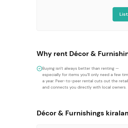
Lis
Why rent
Décor & Furnishi
Buying isn't always better than renting —
especially for items you'll only need a few ti
a year. Peer-to-peer rental cuts out the retai
and connects you directly with local owners.
Décor & Furnishings kiralam