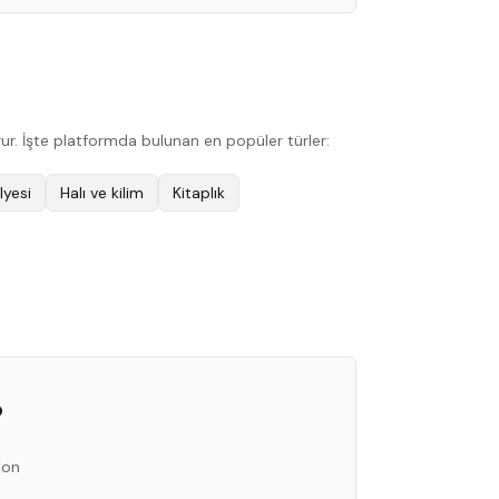
ur. İşte platformda bulunan en popüler türler:
lyesi
Halı ve kilim
Kitaplık
o
ion