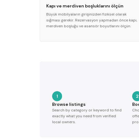
Kapı ve merdiven boşluklarını ölçün
Büyük mobilyaların girişinizden fiziksel olarak
sığması gerekir. Rezervasyon yapmadan önce kapı,
merdiven boşluğu ve asansör boyutlarını ölçün.
1
2
Browse listings
Bo
Search by category or keyword to find
Cho
exactly what you need from verified
off
local owners.
pro