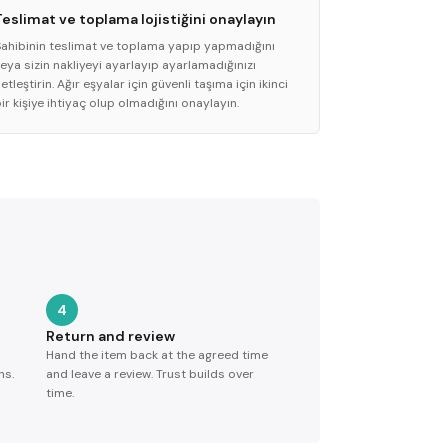
Teslimat ve toplama lojistiğini onaylayın
Sahibinin teslimat ve toplama yapıp yapmadığını
eya sizin nakliyeyi ayarlayıp ayarlamadığınızı
etleştirin. Ağır eşyalar için güvenli taşıma için ikinci
ir kişiye ihtiyaç olup olmadığını onaylayın.
4
Return and review
Hand the item back at the agreed time
ns.
and leave a review. Trust builds over
time.