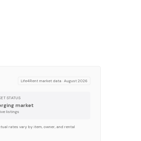
Life4Rent market data ·
August 2026
ET STATUS
rging market
ve listing
s
tual rates vary by item, owner, and rental