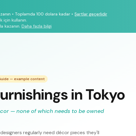
azanın
•
Toplamda 100 dolara kadar
•
Şartlar geçerlidir
 için kullanın.
la kazanın.
Daha fazla bilgi
 Guide — example content
urnishings in Tokyo
écor — none of which needs to be owned
designers regularly need décor pieces they'll