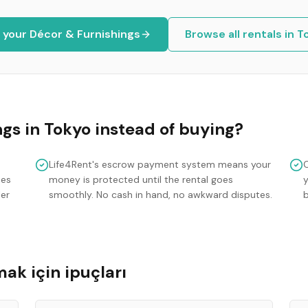
t your
Décor & Furnishings
Browse all rentals in
T
ngs
in
Tokyo
instead of buying?
Life4Rent's escrow payment system means your
mes
money is protected until the rental goes
y
ler
smoothly. No cash in hand, no awkward disputes.
ak için ipuçları