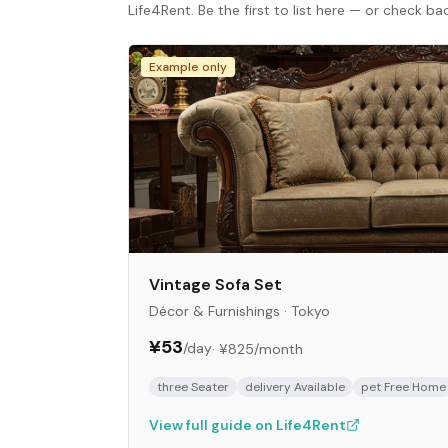
Life4Rent. Be the first to list here — or check b
Example only
Vintage Sofa Set
Décor & Furnishings
·
Tokyo
¥53
/day
·
¥825
/month
three Seater
delivery Available
pet Free Home
View full guide on Life4Rent