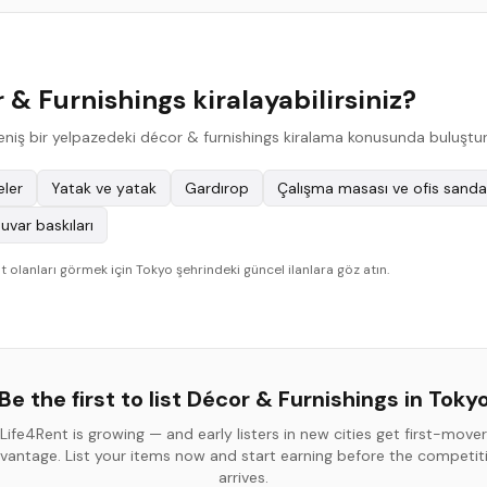
& Furnishings kiralayabilirsiniz?
 geniş bir yelpazedeki décor & furnishings kiralama konusunda buluştur
ler
Yatak ve yatak
Gardırop
Çalışma masası ve ofis sanda
uvar baskıları
olanları görmek için Tokyo şehrindeki güncel ilanlara göz atın.
Be the first to list
Décor & Furnishings
in
Toky
Life4Rent is growing — and early listers in new cities get first-mover
vantage. List your items now and start earning before the competit
arrives.