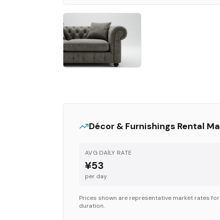
Décor & Furnishings
Rental Ma
AVG DAILY RATE
¥53
per day
Prices shown are representative market rates fo
duration.