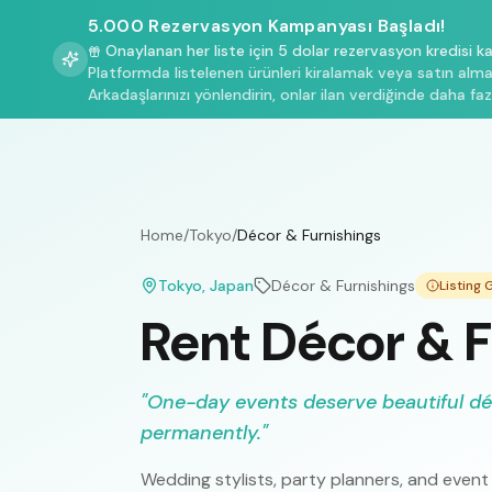
5.000 Rezervasyon Kampanyası Başladı!
Onaylanan her liste için 5 dolar rezervasyon kredisi k
Platformda listelenen ürünleri kiralamak veya satın almak
Arkadaşlarınızı yönlendirin, onlar ilan verdiğinde daha faz
Home
/
Tokyo
/
Décor & Furnishings
Tokyo
, Japan
Décor & Furnishings
Listing
Rent Décor & F
"
One-day events deserve beautiful d
permanently.
"
Wedding stylists, party planners, and event 