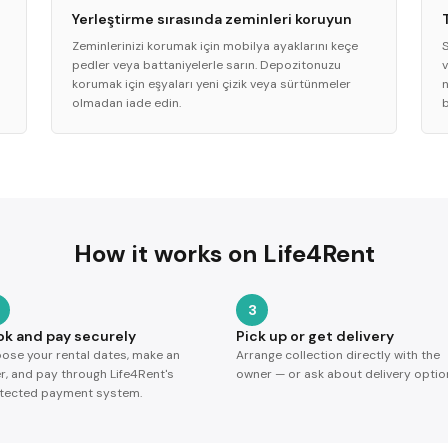
Yerleştirme sırasında zeminleri koruyun
Zeminlerinizi korumak için mobilya ayaklarını keçe
pedler veya battaniyelerle sarın. Depozitonuzu
v
korumak için eşyaları yeni çizik veya sürtünmeler
n
olmadan iade edin.
b
How it works on Life4Rent
3
ok and pay securely
Pick up or get delivery
ose your rental dates, make an
Arrange collection directly with the
er, and pay through Life4Rent's
owner — or ask about delivery optio
tected payment system.