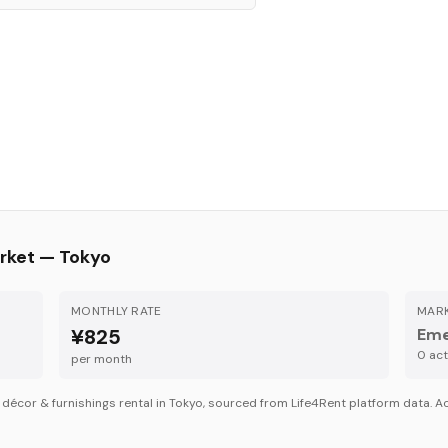
rket —
Tokyo
MONTHLY RATE
MARK
¥825
Eme
0
acti
per month
r
décor & furnishings
rental in
Tokyo
, sourced from Life4Rent platform data. Ac