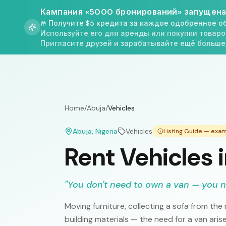
Кампания «5000 бронирований» запущена
Получите $5 кредита за каждое одобренное о
Используйте его для аренды или покупки товаро
Пригласите друзей и зарабатывайте ещё больше
Home
/
Abuja
/
Vehicles
Abuja
, Nigeria
Vehicles
Listing Guide — exa
Rent Vehicles 
"
You don't need to own a van — you n
Moving furniture, collecting a sofa from th
building materials — the need for a van aris