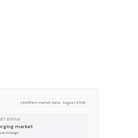
Life4Rent market data ·
August 2026
ET STATUS
rging market
ve listing
s