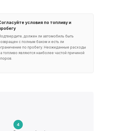
Согласуйте условия по топливу и
пробегу
Подтвердите, должен ли автомобиль быть
возвращен с полным баком и есть ли
ограничение по пробегу. Неожиданные расходы
на топливо являются наиболее частой причиной
споров.
4