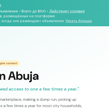
!
бъявление
•
Всего до $100
•
Действуют условия
в, размещённых на платформе.
, когда они размещают объявления.
Узнать больше
mple content
in Abuja
eed access to one a few times a year.
"
e marketplace, making a dump run, picking up
es a few times a year for most city households,