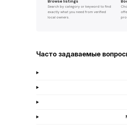
Browse listings
Bo
Search by category or keyword to find
Cho
exactly what you need from verified
off
local owners.
pro
Часто задаваемые вопро