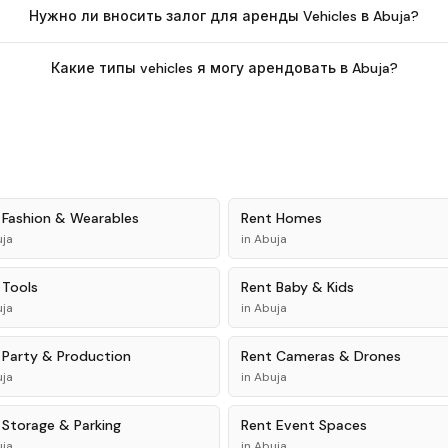
Нужно ли вносить залог для аренды Vehicles в Abuja?
Какие типы vehicles я могу арендовать в Abuja?
t
Fashion & Wearables
Rent
Homes
ja
in
Abuja
t
Tools
Rent
Baby & Kids
ja
in
Abuja
t
Party & Production
Rent
Cameras & Drones
ja
in
Abuja
t
Storage & Parking
Rent
Event Spaces
ja
in
Abuja