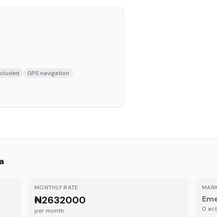
ncluded
GPS navigation
a
MONTHLY RATE
MARK
₦2632000
Eme
0
acti
per month