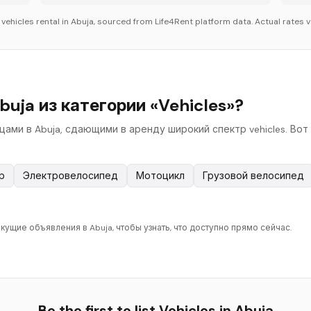
r
vehicles
rental in
Abuja
, sourced from Life4Rent platform data. Actual rates v
uja из категории «Vehicles»?
цами в Abuja, сдающими в аренду широкий спектр vehicles. Во
р
Электровелосипед
Мотоцикл
Грузовой велосипед
кущие объявления в Abuja, чтобы узнать, что доступно прямо сейчас.
Be the first to list
Vehicles
in
Abuja