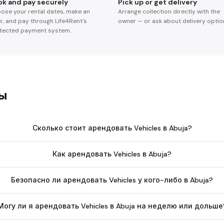
ok and pay securely
Pick up or get delivery
ose your rental dates, make an
Arrange collection directly with the
er, and pay through Life4Rent's
owner — or ask about delivery optio
tected payment system.
сы
Сколько стоит арендовать Vehicles в Abuja?
Как арендовать Vehicles в Abuja?
Безопасно ли арендовать Vehicles у кого-либо в Abuja?
Могу ли я арендовать Vehicles в Abuja на неделю или дольше