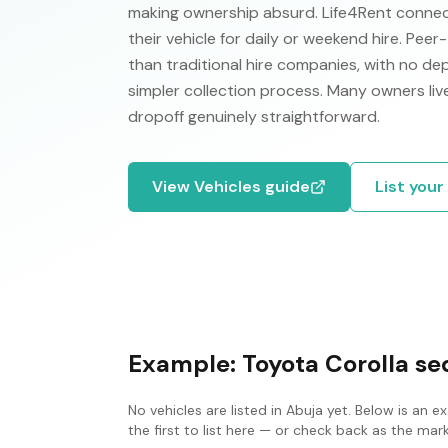
making ownership absurd. Life4Rent connect
their vehicle for daily or weekend hire. Pee
than traditional hire companies, with no de
simpler collection process. Many owners liv
dropoff genuinely straightforward.
View
Vehicles
guide
List your
Example:
Toyota Corolla s
No
vehicles
are listed in
Abuja
yet. Below is an e
the first to list here — or check back as the ma