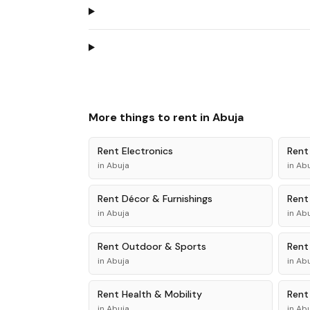
More things to rent in
Abuja
Rent
Electronics
Ren
in
Abuja
in
Abu
Rent
Décor & Furnishings
Ren
in
Abuja
in
Abu
Rent
Outdoor & Sports
Ren
in
Abuja
in
Abu
Rent
Health & Mobility
Ren
in
Abuja
in
Abu