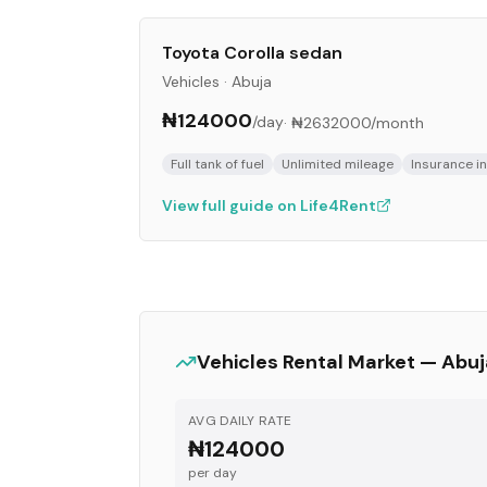
Toyota Corolla sedan
Vehicles
·
Abuja
₦124000
/day
·
₦2632000
/month
Full tank of fuel
Unlimited mileage
Insurance i
View full guide on Life4Rent
Vehicles
Rental Market —
Abuj
AVG DAILY RATE
₦124000
per day