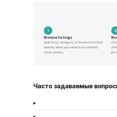
1
2
Browse listings
Bo
Search by category or keyword to find
Cho
exactly what you need from verified
off
local owners.
pro
Часто задаваемые вопро