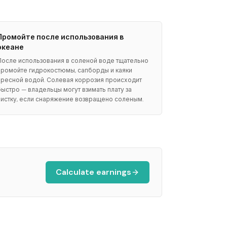
Промойте после использования в
океане
После использования в соленой воде тщательно
промойте гидрокостюмы, сапборды и каяки
пресной водой. Солевая коррозия происходит
быстро — владельцы могут взимать плату за
чистку, если снаряжение возвращено соленым.
Calculate earnings