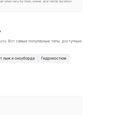
al rates vary by item, owner, and rental duration.
?
orts. Вот самые популярные типы, доступные
т лыж и сноуборда
Гидрокостюм