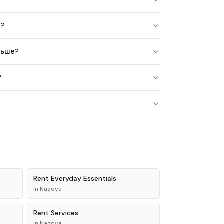
a?
льше?
?
Rent
Everyday Essentials
in
Nagoya
Rent
Services
in
Nagoya