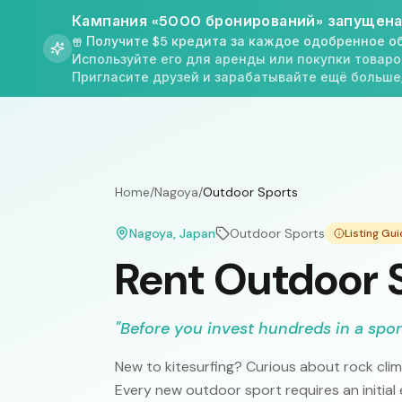
Кампания «5000 бронирований» запущена
Получите $5 кредита за каждое одобренное о
Используйте его для аренды или покупки товаро
Пригласите друзей и зарабатывайте ещё больше
Home
/
Nagoya
/
Outdoor Sports
Nagoya
, Japan
Outdoor Sports
Listing Gu
Rent Outdoor 
"
Before you invest hundreds in a sport 
New to kitesurfing? Curious about rock cli
Every new outdoor sport requires an initial