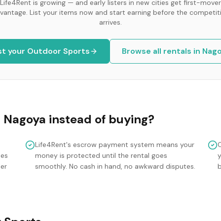
Life4Rent is growing — and early listers in new cities get first-mover
vantage. List your items now and start earning before the competit
arrives.
st your
Outdoor Sports
Browse all rentals in
Nago
n
Nagoya
instead of buying?
Life4Rent's escrow payment system means your
mes
money is protected until the rental goes
y
ler
smoothly. No cash in hand, no awkward disputes.