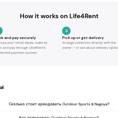
How it works on Life4Rent
3
ok and pay securely
Pick up or get delivery
ose your rental dates, make an
Arrange collection directly with the
er, and pay through Life4Rent's
owner — or ask about delivery optio
tected payment system.
сы
Сколько стоит арендовать Outdoor Sports в Nagoya?
Как арендовать Outdoor Sports в Nagoya?