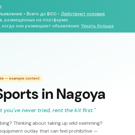
!
бъявление
•
Всего до $100
•
Действуют условия
в, размещённых на платформе.
, когда они размещают объявления.
Узнать больше
ide — example content
Sports in Nagoya
you've never tried, rent the kit first.
"
mbing? Thinking about taking up wild swimming?
 equipment outlay that can feel prohibitive —