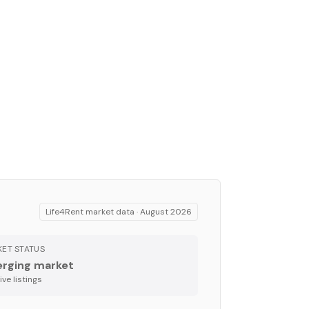
Life4Rent market data ·
August 2026
ET STATUS
rging market
ve listing
s