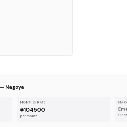
 —
Nagoya
MONTHLY RATE
MARK
¥104500
Eme
0
acti
per month