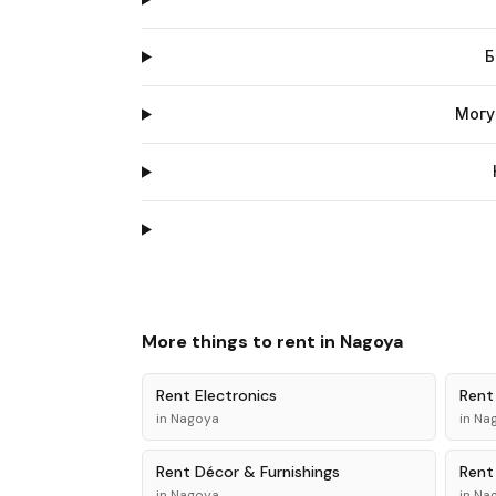
Б
Могу
More things to rent in
Nagoya
Rent
Electronics
Ren
in
Nagoya
in
Na
Rent
Décor & Furnishings
Ren
in
Nagoya
in
Na