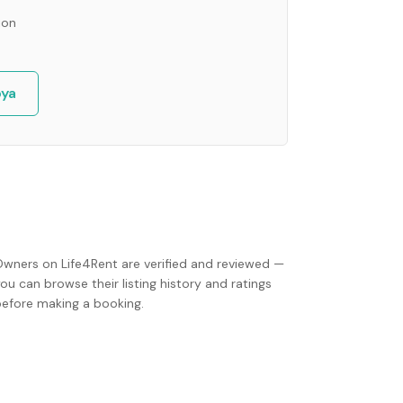
ion
ya
Owners on Life4Rent are verified and reviewed —
ou can browse their listing history and ratings
before making a booking.