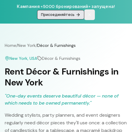
Кампания «5000 бронирований» запущена!
Присоединяйтесь
Home
/
New York
/
Décor & Furnishings
New York
, USA
Décor & Furnishings
Rent Décor & Furnishings in
New York
"
One-day events deserve beautiful décor — none of
which needs to be owned permanently.
"
Wedding stylists, party planners, and event designers
regularly need décor pieces they'll use once: a collection
of candlesticks for a tablescape, a macramé backdrop