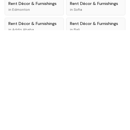
Rent
Décor & Furnishings
Rent
Décor & Furnishings
in
Edmonton
in
Sofia
Rent
Décor & Furnishings
Rent
Décor & Furnishings
in
Addis Ababa
in
Bali
Просмотр объявлений в New York
Самые активные города и категории аренды на
Life4Rent прямо сейчас.
Просмотр объявлений в New York
Разместить объявление на
Life4Rent