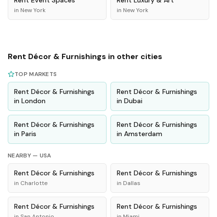
Rent
Event Spaces
Rent
Luxury & Art
in
New York
in
New York
Rent
Décor & Furnishings
in other cities
TOP MARKETS
Rent
Décor & Furnishings
Rent
Décor & Furnishings
in
London
in
Dubai
Rent
Décor & Furnishings
Rent
Décor & Furnishings
in
Paris
in
Amsterdam
NEARBY —
USA
Rent
Décor & Furnishings
Rent
Décor & Furnishings
in
Charlotte
in
Dallas
Rent
Décor & Furnishings
Rent
Décor & Furnishings
in
San Antonio
in
Miami