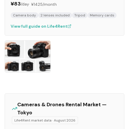
¥83
/day
·
¥1425
/month
Camera body
2 lenses included
Tripod
Memory cards
View full guide on Life4Rent
Cameras & Drones
Rental Market —
Tokyo
Life4Rent market data ·
August 2026