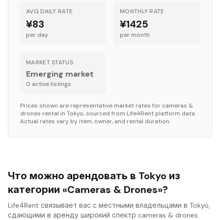
AVG DAILY RATE
MONTHLY RATE
¥83
¥1425
per day
per month
MARKET STATUS
Emerging market
0
active listing
s
Prices shown are representative market rates for
cameras &
drones
rental in
Tokyo
, sourced from Life4Rent platform data.
Actual rates vary by item, owner, and rental duration.
Что можно арендовать в Tokyo из
категории «Cameras & Drones»?
Life4Rent связывает вас с местными владельцами в Tokyo,
сдающими в аренду широкий спектр cameras & drones.