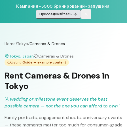
Кампания «5000 бронирований» запущена!
Присоединяйтесь
Home
/
Tokyo
/
Cameras & Drones
Tokyo
, Japan
Cameras & Drones
Listing Guide — example content
Rent Cameras & Drones in
Tokyo
"
A wedding or milestone event deserves the best
possible camera — not the one you can afford to own.
"
Family portraits, engagement shoots, anniversary events
— these moments matter too much for consumer-grade