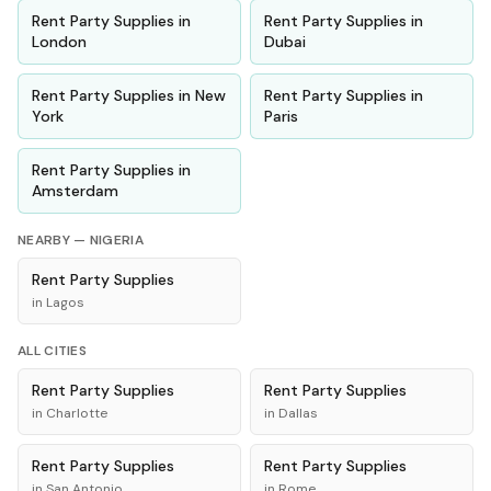
Rent
Party Supplies
in
Rent
Party Supplies
in
London
Dubai
Rent
Party Supplies
in
New
Rent
Party Supplies
in
York
Paris
Rent
Party Supplies
in
Amsterdam
NEARBY —
NIGERIA
Rent
Party Supplies
in
Lagos
ALL CITIES
Rent
Party Supplies
Rent
Party Supplies
in
Charlotte
in
Dallas
Rent
Party Supplies
Rent
Party Supplies
in
San Antonio
in
Rome