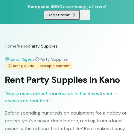
Kampania 5000 rezerwacji już trwa!
Dołącz teraz
Home
/
Kano
/
Party Supplies
Kano
, Nigeria
Party Supplies
Listing Guide — example content
Rent Party Supplies in Kano
"
Every new interest requires an initial investment —
unless you rent first.
"
Before spending hundreds on equipment for a hobby or
project you've never done before, renting from a local
owner is the rational first step. Life4Rent makes it easy