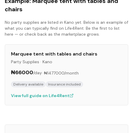
Example:
Marquee tent with tables and
chairs
No
party supplies
are listed in
Kano
yet. Below is an example of
what you can typically find on Life4Rent. Be the first to list
here — or check back as the marketplace grows.
Marquee tent with tables and chairs
Party Supplies
·
Kano
₦66000
/day
·
₦1477000
/month
Delivery available
Insurance included
View full guide on Life4Rent