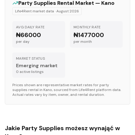
Party Supplies
Rental Market —
Kano
Life4Rent market data ·
August 2026
AVG DAILY RATE
MONTHLY RATE
₦66000
₦1477000
per day
per month
MARKET STATUS
Emerging market
0
active listing
s
Prices shown are representative market rates for
party
supplies
rental in
Kano
, sourced from Life4Rent platform data.
Actual rates vary by item, owner, and rental duration.
Jakie Party Supplies możesz wynająć w