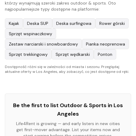
którzy wynajmują szeroki zakres outdoor & sports. Oto
najpopularniejsze typy dostępne na platformie:
Kajak
Deska SUP
Deska surfingowa
Rower górski
Sprzęt wspinaczkowy
Zestaw narciarski i snowboardowy
Pianka neoprenowa
Sprzęt trekkingowy
Sprzęt wędkarski
Ponton
Dostępność różni się w zależności od miasta i sezonu. Przeglądaj
aktualne oferty w Los Angeles, aby zobaczyć, co jest dostępne od ręki.
Be the first to list
Outdoor & Sports
in
Los
Angeles
Life4Rent is growing — and early listers in new cities
get first-mover advantage. List your items now and
start earning before the competition arrives.