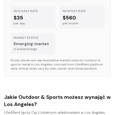
AVG DAILY RATE
MONTHLY RATE
$35
$560
per day
per month
MARKET STATUS
Emerging market
0
active listing
s
Prices shown are representative market rates for
outdoor &
sports
rental in
Los Angeles
, sourced from Life4Rent platform
data. Actual rates vary by item, owner, and rental duration.
Jakie Outdoor & Sports możesz wynająć w
Los Angeles?
Life4Rent łączy Cię z lokalnymi właścicielami w Los Angeles,