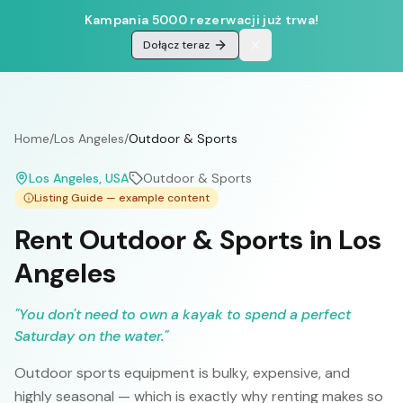
Kampania 5000 rezerwacji już trwa!
Dołącz teraz
Home
/
Los Angeles
/
Outdoor & Sports
Los Angeles
, USA
Outdoor & Sports
Listing Guide — example content
Rent Outdoor & Sports in Los
Angeles
"
You don't need to own a kayak to spend a perfect
Saturday on the water.
"
Outdoor sports equipment is bulky, expensive, and
highly seasonal — which is exactly why renting makes so