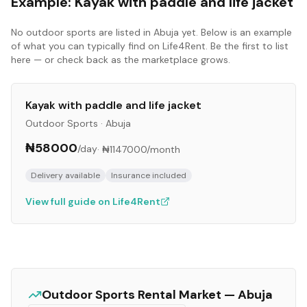
Example:
Kayak with paddle and life jacket
No
outdoor sports
are listed in
Abuja
yet. Below is an example
of what you can typically find on Life4Rent. Be the first to list
here — or check back as the marketplace grows.
Kayak with paddle and life jacket
Outdoor Sports
·
Abuja
₦58000
/day
·
₦1147000
/month
Delivery available
Insurance included
View full guide on Life4Rent
Outdoor Sports
Rental Market —
Abuja