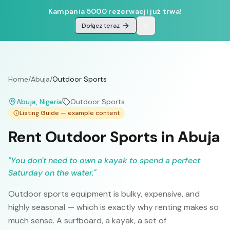
Kampania 5000 rezerwacji już trwa!
Dołącz teraz
Home
/
Abuja
/
Outdoor Sports
Abuja
, Nigeria
Outdoor Sports
Listing Guide — example content
Rent Outdoor Sports in Abuja
"
You don't need to own a kayak to spend a perfect
Saturday on the water.
"
Outdoor sports equipment is bulky, expensive, and
highly seasonal — which is exactly why renting makes so
much sense. A surfboard, a kayak, a set of