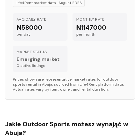
Life4Rent market data ·
August 2026
AVG DAILY RATE
MONTHLY RATE
₦58000
₦1147000
per day
per month
MARKET STATUS
Emerging market
0
active listing
s
Prices shown are representative market rates for
outdoor
sports
rental in
Abuja
, sourced from Life4Rent platform data.
Actual rates vary by item, owner, and rental duration.
Jakie Outdoor Sports możesz wynająć w
Abuja?