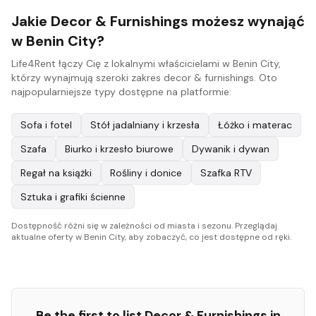
Jakie Decor & Furnishings możesz wynająć
w Benin City?
Life4Rent łączy Cię z lokalnymi właścicielami w Benin City,
którzy wynajmują szeroki zakres decor & furnishings. Oto
najpopularniejsze typy dostępne na platformie:
Sofa i fotel
Stół jadalniany i krzesła
Łóżko i materac
Szafa
Biurko i krzesło biurowe
Dywanik i dywan
Regał na książki
Rośliny i donice
Szafka RTV
Sztuka i grafiki ścienne
Dostępność różni się w zależności od miasta i sezonu. Przeglądaj
aktualne oferty w Benin City, aby zobaczyć, co jest dostępne od ręki.
Be the first to list
Decor & Furnishings
in