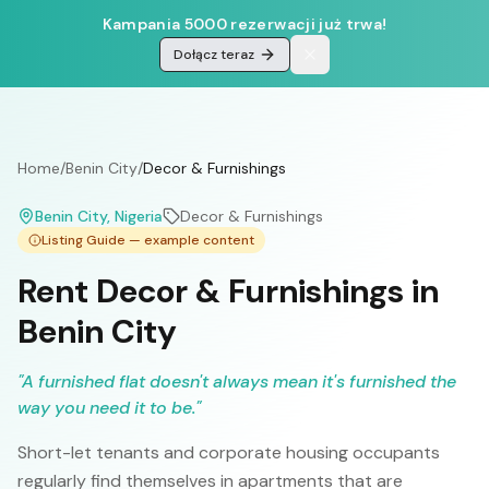
Kampania 5000 rezerwacji już trwa!
Dołącz teraz
Home
/
Benin City
/
Decor & Furnishings
Benin City
, Nigeria
Decor & Furnishings
Listing Guide — example content
Rent Decor & Furnishings in
Benin City
"
A furnished flat doesn't always mean it's furnished the
way you need it to be.
"
Short-let tenants and corporate housing occupants
regularly find themselves in apartments that are