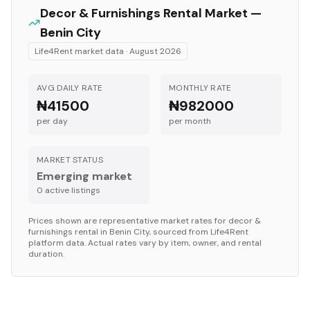
Decor & Furnishings
Rental Market —
Benin City
Life4Rent market data ·
August 2026
AVG DAILY RATE
MONTHLY RATE
₦41500
₦982000
per day
per month
MARKET STATUS
Emerging market
0
active listing
s
Prices shown are representative market rates for
decor &
furnishings
rental in
Benin City
, sourced from Life4Rent
platform data. Actual rates vary by item, owner, and rental
duration.