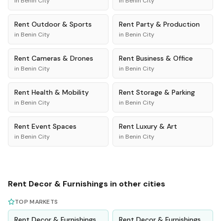
in
Benin City
in
Benin City
Rent
Outdoor & Sports
Rent
Party & Production
in
Benin City
in
Benin City
Rent
Cameras & Drones
Rent
Business & Office
in
Benin City
in
Benin City
Rent
Health & Mobility
Rent
Storage & Parking
in
Benin City
in
Benin City
Rent
Event Spaces
Rent
Luxury & Art
in
Benin City
in
Benin City
Rent
Decor & Furnishings
in other cities
TOP MARKETS
Rent
Decor & Furnishings
Rent
Decor & Furnishings