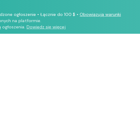
rdzone ogłoszenie
•
Łącznie do 100 $
•
Obowiązują warunki
nych na platformie.
 ogłoszenia.
Dowiedz się więcej