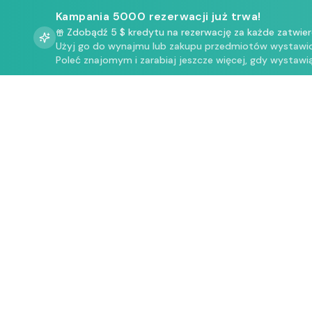
Kampania 5000 rezerwacji już trwa!
Zdobądź 5 $ kredytu na rezerwację za każde zatwie
Użyj go do wynajmu lub zakupu przedmiotów wystawio
Poleć znajomym i zarabiaj jeszcze więcej, gdy wystawią