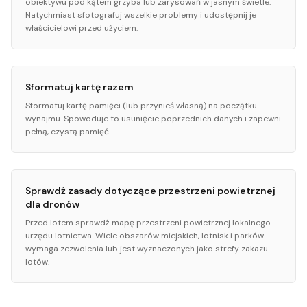
obiektywu pod kątem grzyba lub zarysowań w jasnym świetle.
Natychmiast sfotografuj wszelkie problemy i udostępnij je
właścicielowi przed użyciem.
Sformatuj kartę razem
Sformatuj kartę pamięci (lub przynieś własną) na początku
wynajmu. Spowoduje to usunięcie poprzednich danych i zapewni
pełną, czystą pamięć.
Sprawdź zasady dotyczące przestrzeni powietrznej
dla dronów
Przed lotem sprawdź mapę przestrzeni powietrznej lokalnego
urzędu lotnictwa. Wiele obszarów miejskich, lotnisk i parków
wymaga zezwolenia lub jest wyznaczonych jako strefy zakazu
lotów.