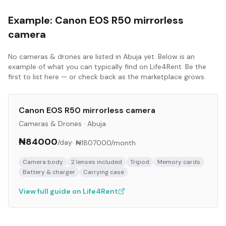
Example:
Canon EOS R50 mirrorless
camera
No
cameras & drones
are listed in
Abuja
yet. Below is an
example of what you can typically find on Life4Rent. Be the
first to list here — or check back as the marketplace grows.
Canon EOS R50 mirrorless camera
Cameras & Drones
·
Abuja
₦84000
/day
·
₦1807000
/month
Camera body
2 lenses included
Tripod
Memory cards
Battery & charger
Carrying case
View full guide on Life4Rent