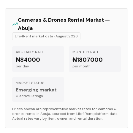
Cameras & Drones
Rental Market —
Abuja
Life4Rent market data ·
August 2026
AVG DAILY RATE
MONTHLY RATE
₦84000
₦1807000
per day
per month
MARKET STATUS
Emerging market
0
active listing
s
Prices shown are representative market rates for
cameras &
drones
rental in
Abuja
, sourced from Life4Rent platform data.
Actual rates vary by item, owner, and rental duration.