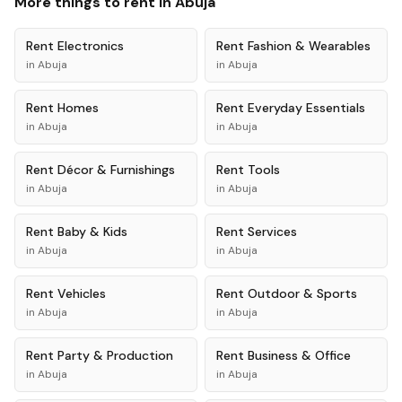
More things to rent in
Abuja
Rent
Electronics
Rent
Fashion & Wearables
in
Abuja
in
Abuja
Rent
Homes
Rent
Everyday Essentials
in
Abuja
in
Abuja
Rent
Décor & Furnishings
Rent
Tools
in
Abuja
in
Abuja
Rent
Baby & Kids
Rent
Services
in
Abuja
in
Abuja
Rent
Vehicles
Rent
Outdoor & Sports
in
Abuja
in
Abuja
Rent
Party & Production
Rent
Business & Office
in
Abuja
in
Abuja