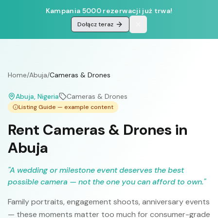
Kampania 5000 rezerwacji już trwa!
Dołącz teraz
Home
/
Abuja
/
Cameras & Drones
Abuja
, Nigeria
Cameras & Drones
Listing Guide — example content
Rent Cameras & Drones in
Abuja
"
A wedding or milestone event deserves the best
possible camera — not the one you can afford to own.
"
Family portraits, engagement shoots, anniversary events
— these moments matter too much for consumer-grade