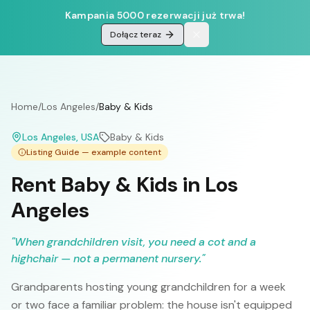
Kampania 5000 rezerwacji już trwa!
Dołącz teraz
Home
/
Los Angeles
/
Baby & Kids
Los Angeles
, USA
Baby & Kids
Listing Guide — example content
Rent Baby & Kids in Los
Angeles
"
When grandchildren visit, you need a cot and a
highchair — not a permanent nursery.
"
Grandparents hosting young grandchildren for a week
or two face a familiar problem: the house isn't equipped