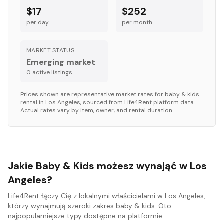
$17
$252
per day
per month
MARKET STATUS
Emerging market
0
active listing
s
Prices shown are representative market rates for
baby & kids
rental in
Los Angeles
, sourced from Life4Rent platform data.
Actual rates vary by item, owner, and rental duration.
Jakie Baby & Kids możesz wynająć w Los
Angeles?
Life4Rent łączy Cię z lokalnymi właścicielami w Los Angeles,
którzy wynajmują szeroki zakres baby & kids. Oto
najpopularniejsze typy dostępne na platformie: