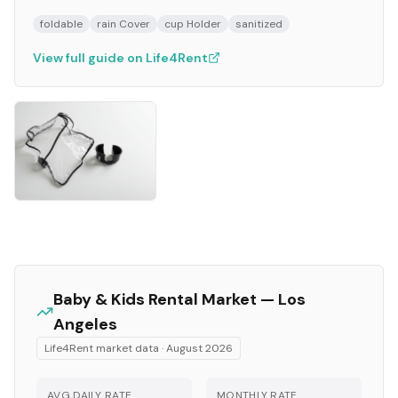
foldable
rain Cover
cup Holder
sanitized
View full guide on Life4Rent
Baby & Kids
Rental Market —
Los
Angeles
Life4Rent market data ·
August 2026
AVG DAILY RATE
MONTHLY RATE