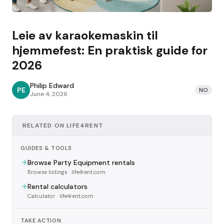
Leie av karaokemaskin til
hjemmefest: En praktisk guide for
2026
Philip Edward
PE
NO
June 4, 2026
RELATED ON LIFE4RENT
GUIDES & TOOLS
Browse Party Equipment rentals
Browse listings
· life4rent.com
Rental calculators
Calculator
· life4rent.com
TAKE ACTION