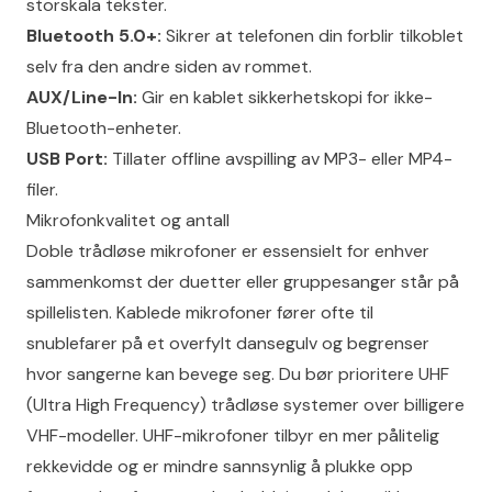
storskala tekster.
Bluetooth 5.0+:
Sikrer at telefonen din forblir tilkoblet
selv fra den andre siden av rommet.
AUX/Line-In:
Gir en kablet sikkerhetskopi for ikke-
Bluetooth-enheter.
USB Port:
Tillater offline avspilling av MP3- eller MP4-
filer.
Mikrofonkvalitet og antall
Doble trådløse mikrofoner er essensielt for enhver
sammenkomst der duetter eller gruppesanger står på
spillelisten. Kablede mikrofoner fører ofte til
snublefarer på et overfylt dansegulv og begrenser
hvor sangerne kan bevege seg. Du bør prioritere UHF
(Ultra High Frequency) trådløse systemer over billigere
VHF-modeller. UHF-mikrofoner tilbyr en mer pålitelig
rekkevidde og er mindre sannsynlig å plukke opp