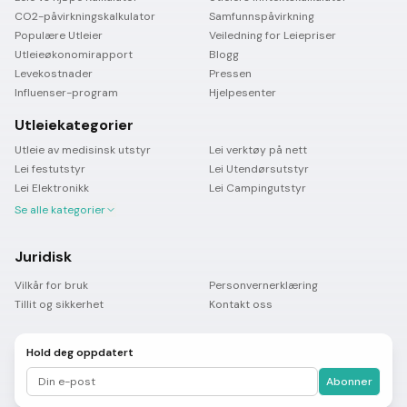
CO2-påvirkningskalkulator
Samfunnspåvirkning
Populære Utleier
Veiledning for Leiepriser
Utleieøkonomirapport
Blogg
Levekostnader
Pressen
Influenser-program
Hjelpesenter
Utleiekategorier
Utleie av medisinsk utstyr
Lei verktøy på nett
Lei festutstyr
Lei Utendørsutstyr
Lei Elektronikk
Lei Campingutstyr
Se alle kategorier
Juridisk
Vilkår for bruk
Personvernerklæring
Tillit og sikkerhet
Kontakt oss
Hold deg oppdatert
Abonner