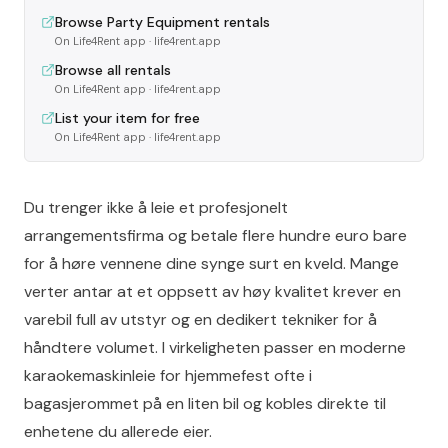
Browse Party Equipment rentals
On Life4Rent app
· life4rent.app
Browse all rentals
On Life4Rent app
· life4rent.app
List your item for free
On Life4Rent app
· life4rent.app
Du trenger ikke å leie et profesjonelt
arrangementsfirma og betale flere hundre euro bare
for å høre vennene dine synge surt en kveld. Mange
verter antar at et oppsett av høy kvalitet krever en
varebil full av utstyr og en dedikert tekniker for å
håndtere volumet. I virkeligheten passer en moderne
karaokemaskinleie for hjemmefest ofte i
bagasjerommet på en liten bil og kobles direkte til
enhetene du allerede eier.