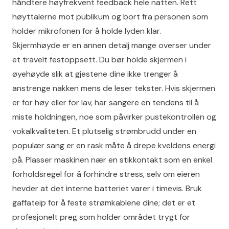
håndtere høyfrekvent feedback hele natten. Rett
høyttalerne mot publikum og bort fra personen som
holder mikrofonen for å holde lyden klar.
Skjermhøyde er en annen detalj mange overser under
et travelt festoppsett. Du bør holde skjermen i
øyehøyde slik at gjestene dine ikke trenger å
anstrenge nakken mens de leser tekster. Hvis skjermen
er for høy eller for lav, har sangere en tendens til å
miste holdningen, noe som påvirker pustekontrollen og
vokalkvaliteten. Et plutselig strømbrudd under en
populær sang er en rask måte å drepe kveldens energi
på. Plasser maskinen nær en stikkontakt som en enkel
forholdsregel for å forhindre stress, selv om eieren
hevder at det interne batteriet varer i timevis. Bruk
gaffateip for å feste strømkablene dine; det er et
profesjonelt preg som holder området trygt for