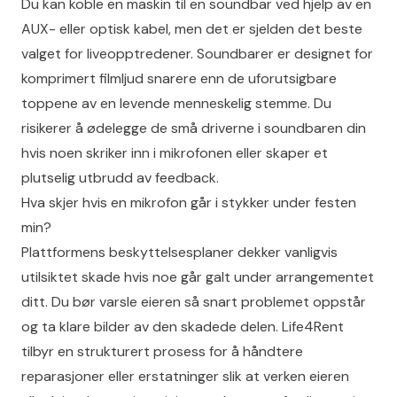
Du kan koble en maskin til en soundbar ved hjelp av en
AUX- eller optisk kabel, men det er sjelden det beste
valget for liveopptredener. Soundbarer er designet for
komprimert filmljud snarere enn de uforutsigbare
toppene av en levende menneskelig stemme. Du
risikerer å ødelegge de små driverne i soundbaren din
hvis noen skriker inn i mikrofonen eller skaper et
plutselig utbrudd av feedback.
Hva skjer hvis en mikrofon går i stykker under festen
min?
Plattformens beskyttelsesplaner dekker vanligvis
utilsiktet skade hvis noe går galt under arrangementet
ditt. Du bør varsle eieren så snart problemet oppstår
og ta klare bilder av den skadede delen. Life4Rent
tilbyr en strukturert prosess for å håndtere
reparasjoner eller erstatninger slik at verken eieren