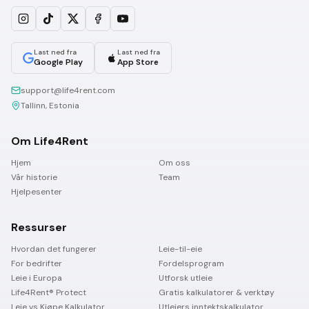
Last ned fra
Last ned fra
Google Play
App Store
support@life4rent.com
Tallinn, Estonia
Om Life4Rent
Hjem
Om oss
Vår historie
Team
Hjelpesenter
Ressurser
Hvordan det fungerer
Leie-til-eie
For bedrifter
Fordelsprogram
Leie i Europa
Utforsk utleie
Life4Rent® Protect
Gratis kalkulatorer & verktøy
Leie vs Kjøpe Kalkulator
Utleiers inntektskalkulator