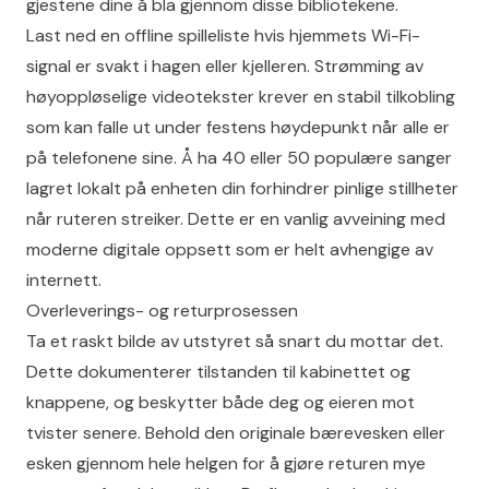
gjestene dine å bla gjennom disse bibliotekene.
Last ned en offline spilleliste hvis hjemmets Wi-Fi-
signal er svakt i hagen eller kjelleren. Strømming av
høyoppløselige videotekster krever en stabil tilkobling
som kan falle ut under festens høydepunkt når alle er
på telefonene sine. Å ha 40 eller 50 populære sanger
lagret lokalt på enheten din forhindrer pinlige stillheter
når ruteren streiker. Dette er en vanlig avveining med
moderne digitale oppsett som er helt avhengige av
internett.
Overleverings- og returprosessen
Ta et raskt bilde av utstyret så snart du mottar det.
Dette dokumenterer tilstanden til kabinettet og
knappene, og beskytter både deg og eieren mot
tvister senere. Behold den originale bærevesken eller
esken gjennom hele helgen for å gjøre returen mye