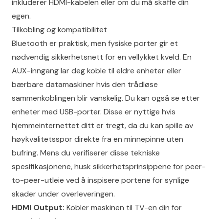
inkluderer HDMI-kabelen eller om du må skaffe din
egen.
Tilkobling og kompatibilitet
Bluetooth er praktisk, men fysiske porter gir et
nødvendig sikkerhetsnett for en vellykket kveld. En
AUX-inngang lar deg koble til eldre enheter eller
bærbare datamaskiner hvis den trådløse
sammenkoblingen blir vanskelig. Du kan også se etter
enheter med USB-porter. Disse er nyttige hvis
hjemmeinternettet ditt er tregt, da du kan spille av
høykvalitetsspor direkte fra en minnepinne uten
bufring. Mens du verifiserer disse tekniske
spesifikasjonene, husk
sikkerhetsprinsippene for peer-
to-peer-utleie
ved å inspisere portene for synlige
skader under overleveringen.
HDMI Output:
Kobler maskinen til TV-en din for