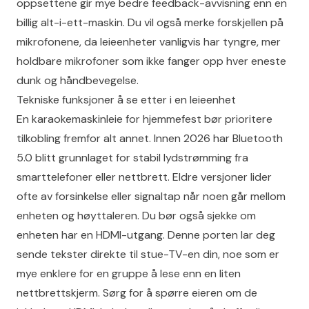
oppsettene gir mye bedre feedback-avvisning enn en
billig alt-i-ett-maskin. Du vil også merke forskjellen på
mikrofonene, da leieenheter vanligvis har tyngre, mer
holdbare mikrofoner som ikke fanger opp hver eneste
dunk og håndbevegelse.
Tekniske funksjoner å se etter i en leieenhet
En karaokemaskinleie for hjemmefest bør prioritere
tilkobling fremfor alt annet. Innen 2026 har Bluetooth
5.0 blitt grunnlaget for stabil lydstrømming fra
smarttelefoner eller nettbrett. Eldre versjoner lider
ofte av forsinkelse eller signaltap når noen går mellom
enheten og høyttaleren. Du bør også sjekke om
enheten har en HDMI-utgang. Denne porten lar deg
sende tekster direkte til stue-TV-en din, noe som er
mye enklere for en gruppe å lese enn en liten
nettbrettskjerm. Sørg for å spørre eieren om de