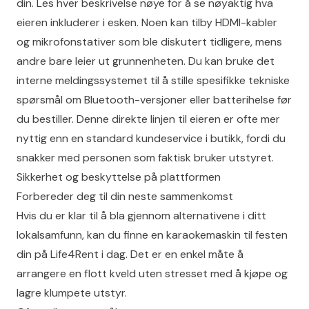
din. Les hver beskrivelse nøye for å se nøyaktig hva
eieren inkluderer i esken. Noen kan tilby HDMI-kabler
og mikrofonstativer som ble diskutert tidligere, mens
andre bare leier ut grunnenheten. Du kan bruke det
interne meldingssystemet til å stille spesifikke tekniske
spørsmål om Bluetooth-versjoner eller batterihelse før
du bestiller. Denne direkte linjen til eieren er ofte mer
nyttig enn en standard kundeservice i butikk, fordi du
snakker med personen som faktisk bruker utstyret.
Sikkerhet og beskyttelse på plattformen
Forbereder deg til din neste sammenkomst
Hvis du er klar til å bla gjennom alternativene i ditt
lokalsamfunn, kan du
finne en karaokemaskin til festen
din på Life4Rent
i dag. Det er en enkel måte å
arrangere en flott kveld uten stresset med å kjøpe og
lagre klumpete utstyr.