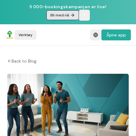
5 000-bookingskampanjen er live!
Bli med nå
Åpne app
Verktøy
Back to Blog