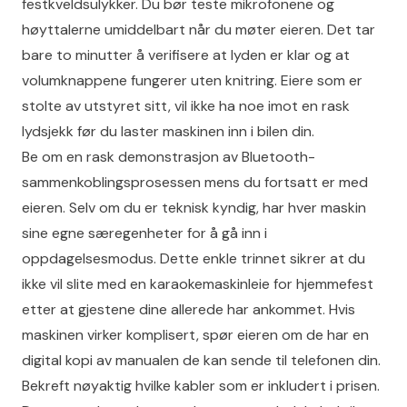
festkveldsulykker. Du bør teste mikrofonene og
høyttalerne umiddelbart når du møter eieren. Det tar
bare to minutter å verifisere at lyden er klar og at
volumknappene fungerer uten knitring. Eiere som er
stolte av utstyret sitt, vil ikke ha noe imot en rask
lydsjekk før du laster maskinen inn i bilen din.
Be om en rask demonstrasjon av Bluetooth-
sammenkoblingsprosessen mens du fortsatt er med
eieren. Selv om du er teknisk kyndig, har hver maskin
sine egne særegenheter for å gå inn i
oppdagelsesmodus. Dette enkle trinnet sikrer at du
ikke vil slite med en karaokemaskinleie for hjemmefest
etter at gjestene dine allerede har ankommet. Hvis
maskinen virker komplisert, spør eieren om de har en
digital kopi av manualen de kan sende til telefonen din.
Bekreft nøyaktig hvilke kabler som er inkludert i prisen.