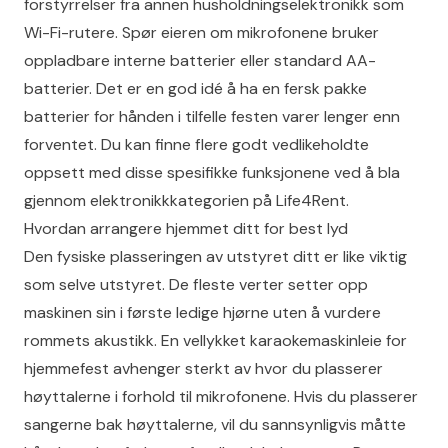
forstyrrelser fra annen husholdningselektronikk som
Wi-Fi-rutere. Spør eieren om mikrofonene bruker
oppladbare interne batterier eller standard AA-
batterier. Det er en god idé å ha en fersk pakke
batterier for hånden i tilfelle festen varer lenger enn
forventet. Du kan finne flere godt vedlikeholdte
oppsett med disse spesifikke funksjonene ved å bla
gjennom elektronikkkategorien på
Life4Rent
.
Hvordan arrangere hjemmet ditt for best lyd
Den fysiske plasseringen av utstyret ditt er like viktig
som selve utstyret. De fleste verter setter opp
maskinen sin i første ledige hjørne uten å vurdere
rommets akustikk. En vellykket karaokemaskinleie for
hjemmefest avhenger sterkt av hvor du plasserer
høyttalerne i forhold til mikrofonene. Hvis du plasserer
sangerne bak høyttalerne, vil du sannsynligvis måtte