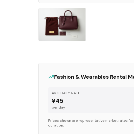
Fashion & Wearables
Rental M
AVG DAILY RATE
¥45
per day
Prices shown are representative market rates fo
duration.