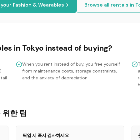
t your
Fashion & Wearables
Browse all rentals in
T
les
in
Tokyo
instead of buying?
When you rent instead of buy, you free yourself
0
from maintenance costs, storage constraints,
tail
and the anxiety of depreciation.
r
를 위한 팁
픽업 시 즉시 검사하세요