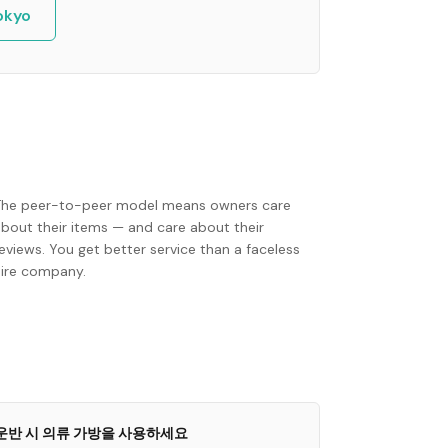
okyo
The peer-to-peer model means owners care
about their items — and care about their
eviews. You get better service than a faceless
hire company.
운반 시 의류 가방을 사용하세요