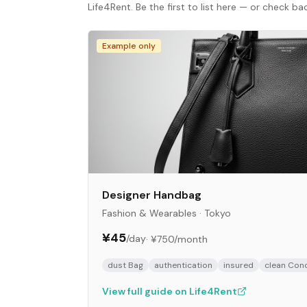
Life4Rent. Be the first to list here — or check b
Example only
Designer Handbag
Fashion & Wearables
·
Tokyo
¥45
/day
·
¥750
/month
dust Bag
authentication
insured
clean Cond
View full guide on Life4Rent