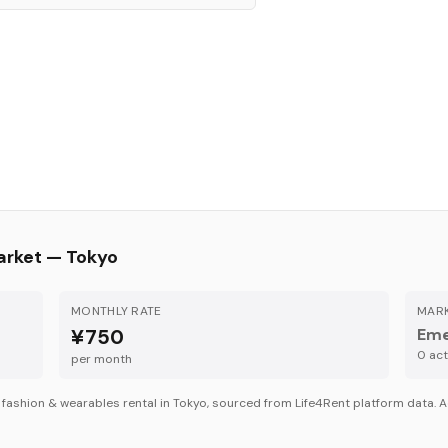
arket —
Tokyo
MONTHLY RATE
MARK
¥750
Eme
0
acti
per month
r
fashion & wearables
rental in
Tokyo
, sourced from Life4Rent platform data. A