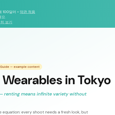
대 100달러
•
약관 적용
요.
히 보기
g Guide — example content
 Wearables in Tokyo
— renting means infinite variety without
e equation: every shoot needs a fresh look, but