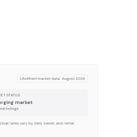
Life4Rent market data ·
August 2026
ET STATUS
rging market
ve listing
s
ctual rates vary by item, owner, and rental