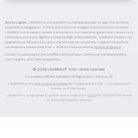
Avviso Legale:
Life4Rent è una piattaforma marketplace peer-to-peer che connette
proprietari e noleggiatori. Tutte le transazioni di noleggio e acquisto sono tra utenti —
Life4Rent non è parte di queste transazioni e non ispeziona, garantisce o assicura la
condizione, sicurezza, legalità o idoneità degli articoli elencati. Life4Rent Protect è un
programma di fiducia e sicurezza che fornisce servizi escrow, supporto risoluzione
controversie e prevenzione frodi — NON è un'assicurazione.
Termini di Servizio
.
Content is produced by the Life4Rent editorial team, combining marketplace data,
user insights, and internal expertise.
©
2026
Life4Rent®.
Tutti i diritti riservati.
Un prodotto di
Brohf Software OÜ
·
Registrato in Estonia, UE
Life4Rent® is the
rent anything website
for Europe and the USA — list items, earn
money, rent from locals.
Life4Rent® is a registered European Union Trade Mark (
EUIPO
No. 019268759), owned
by Brohf Software OÜ, Estonia.