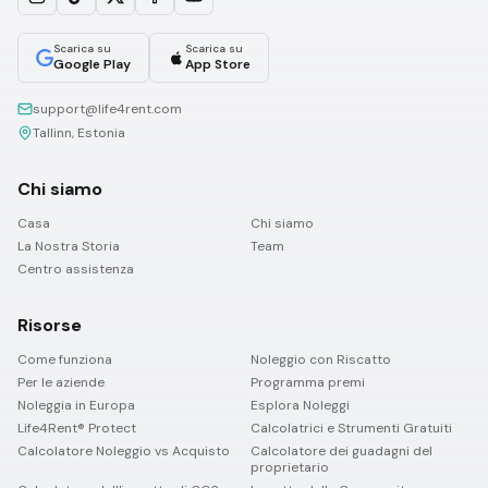
Scarica su
Scarica su
Google Play
App Store
support@life4rent.com
Tallinn, Estonia
Chi siamo
Casa
Chi siamo
La Nostra Storia
Team
Centro assistenza
Risorse
Come funziona
Noleggio con Riscatto
Per le aziende
Programma premi
Noleggia in Europa
Esplora Noleggi
Life4Rent® Protect
Calcolatrici e Strumenti Gratuiti
Calcolatore Noleggio vs Acquisto
Calcolatore dei guadagni del
proprietario