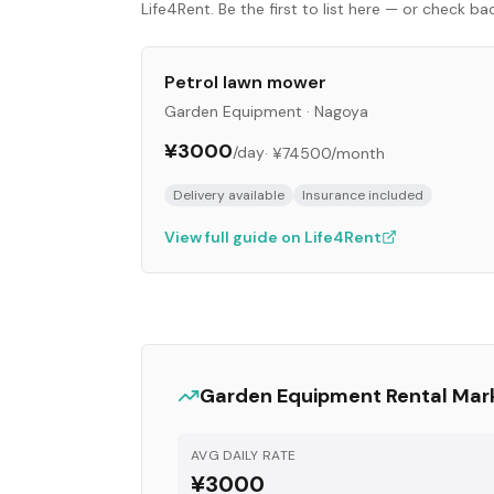
Life4Rent. Be the first to list here — or check b
Petrol lawn mower
Garden Equipment
·
Nagoya
¥3000
/day
·
¥74500
/month
Delivery available
Insurance included
View full guide on Life4Rent
Garden Equipment
Rental Mar
AVG DAILY RATE
¥3000