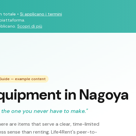
n totale
•
Si applicano i termini
 piattaforma.
blicano.
Scopri di più
 Guide — example content
quipment in Nagoya
 the one you never have to make.
"
ere are items that serve a clear, time-limited
s sense than renting. Life4Rent's peer-to-