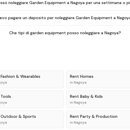
sso noleggiare Garden Equipment a Nagoya per una settimana o p
evo pagare un deposito per noleggiare Garden Equipment a Nagoy
Che tipi di garden equipment posso noleggiare a Nagoya?
t
Fashion & Wearables
Rent
Homes
goya
in
Nagoya
t
Tools
Rent
Baby & Kids
goya
in
Nagoya
t
Outdoor & Sports
Rent
Party & Production
goya
in
Nagoya