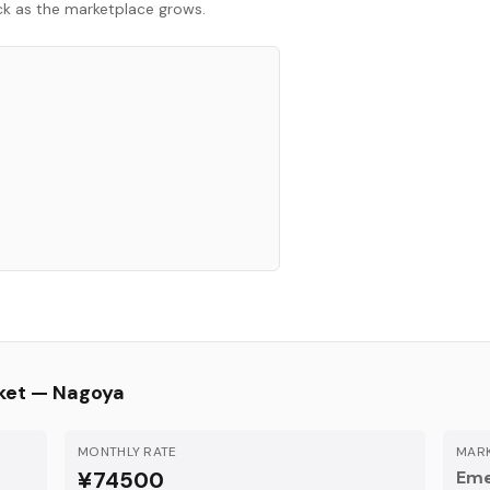
ack as the marketplace grows.
ket —
Nagoya
MONTHLY RATE
MARK
¥74500
Eme