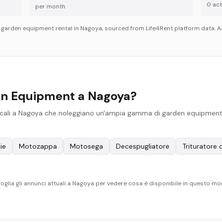
0
acti
per month
r
garden equipment
rental in
Nagoya
, sourced from Life4Rent platform data. Ac
en Equipment a Nagoya?
ocali a Nagoya che noleggiano un'ampia gamma di garden equipment. Ec
ie
Motozappa
Motosega
Decespugliatore
Trituratore 
. Sfoglia gli annunci attuali a Nagoya per vedere cosa è disponibile in questo m