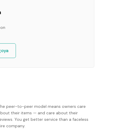
a
ion
goya
The peer-to-peer model means owners care
about their items — and care about their
eviews. You get better service than a faceless
hire company.