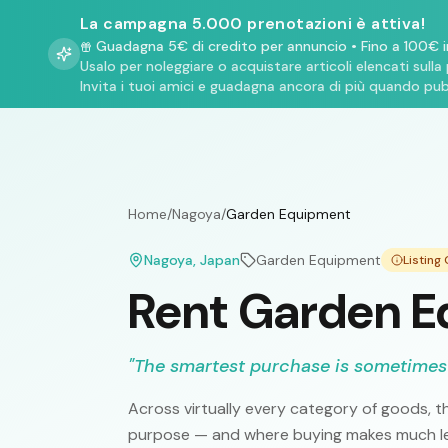
La campagna 5.000 prenotazioni è attiva!
Guadagna 5€ di credito per annuncio
•
Fino a 100€ i
Usalo per noleggiare o acquistare articoli elencati sulla
Invita i tuoi amici e guadagna ancora di più quando pub
Home
/
Nagoya
/
Garden Equipment
Nagoya
, Japan
Garden Equipment
Listing
Rent Garden E
"
The smartest purchase is sometimes
Across virtually every category of goods, th
purpose — and where buying makes much les