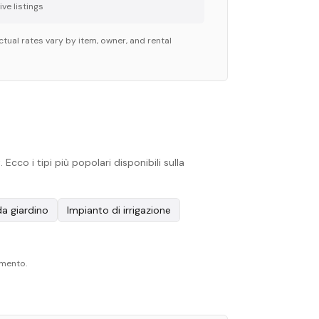
ve listing
s
tual rates vary by item, owner, and rental
co i tipi più popolari disponibili sulla
da giardino
Impianto di irrigazione
omento.