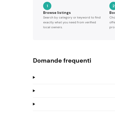
1
2
Browse listings
Bo
Search by category or keyword to find
Cho
exactly what you need from verified
off
local owners.
pro
Domande frequenti