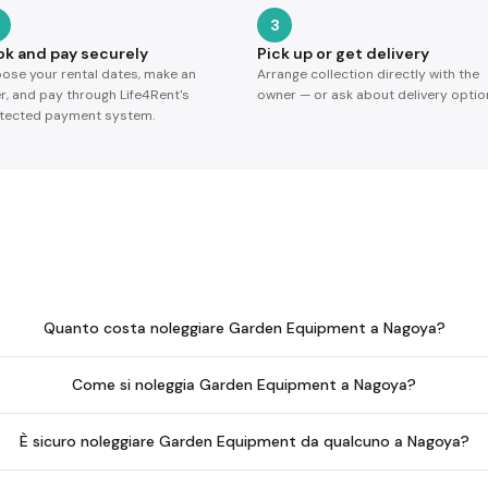
3
ok and pay securely
Pick up or get delivery
ose your rental dates, make an
Arrange collection directly with the
er, and pay through Life4Rent's
owner — or ask about delivery optio
tected payment system.
Quanto costa noleggiare Garden Equipment a Nagoya?
Come si noleggia Garden Equipment a Nagoya?
È sicuro noleggiare Garden Equipment da qualcuno a Nagoya?