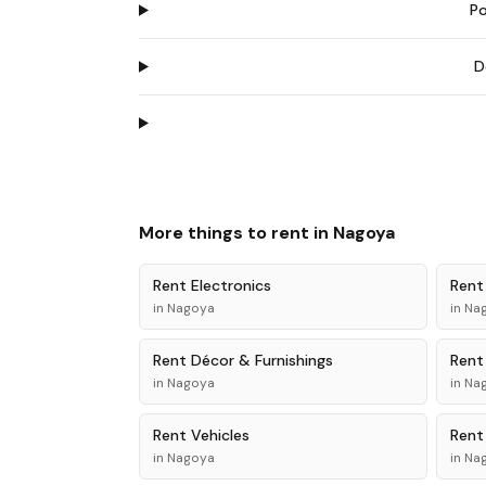
Po
D
More things to rent in
Nagoya
Rent
Electronics
Ren
in
Nagoya
in
Na
Rent
Décor & Furnishings
Ren
in
Nagoya
in
Na
Rent
Vehicles
Ren
in
Nagoya
in
Na