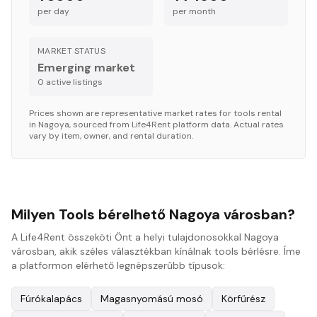
per day
per month
MARKET STATUS
Emerging market
0
active listing
s
Prices shown are representative market rates for
tools
rental
in
Nagoya
, sourced from Life4Rent platform data. Actual rates
vary by item, owner, and rental duration.
Milyen Tools bérelhető Nagoya városban?
A Life4Rent összeköti Önt a helyi tulajdonosokkal Nagoya
városban, akik széles választékban kínálnak tools bérlésre. Íme
a platformon elérhető legnépszerűbb típusok:
Fúrókalapács
Magasnyomású mosó
Körfűrész