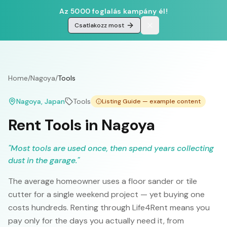
Az 5000 foglalás kampány él!
Csatlakozz most
Home
/
Nagoya
/
Tools
Nagoya
, Japan
Tools
Listing Guide — example content
Rent Tools in Nagoya
"
Most tools are used once, then spend years collecting
dust in the garage.
"
The average homeowner uses a floor sander or tile
cutter for a single weekend project — yet buying one
costs hundreds. Renting through Life4Rent means you
pay only for the days you actually need it, from