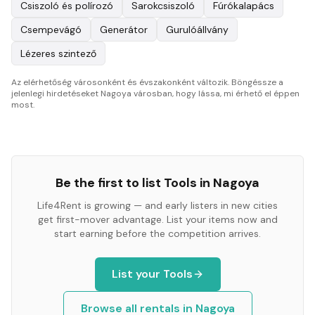
Csiszoló és polírozó
Sarokcsiszoló
Fúrókalapács
Csempevágó
Generátor
Gurulóállvány
Lézeres szintező
Az elérhetőség városonként és évszakonként változik. Böngéssze a
jelenlegi hirdetéseket Nagoya városban, hogy lássa, mi érhető el éppen
most.
Be the first to list
Tools
in
Nagoya
Life4Rent is growing — and early listers in new cities
get first-mover advantage. List your items now and
start earning before the competition arrives.
List your
Tools
Browse all rentals in
Nagoya