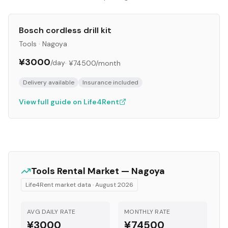
Bosch cordless drill kit
Tools
·
Nagoya
¥3000
/day
·
¥74500
/month
Delivery available
Insurance included
View full guide on Life4Rent
Tools
Rental Market —
Nagoya
Life4Rent market data ·
August 2026
AVG DAILY RATE
MONTHLY RATE
¥3000
¥74500