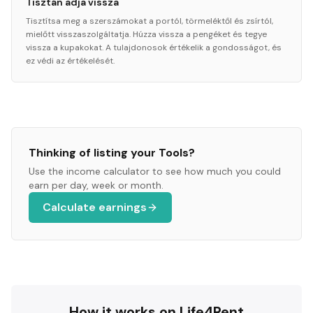
Tisztán adja vissza
Tisztítsa meg a szerszámokat a portól, törmeléktől és zsírtól,
mielőtt visszaszolgáltatja. Húzza vissza a pengéket és tegye
vissza a kupakokat. A tulajdonosok értékelik a gondosságot, és
ez védi az értékelését.
Thinking of listing your
Tools
?
Use the income calculator to see how much you could
earn per day, week or month.
Calculate earnings
How it works on Life4Rent