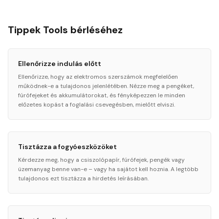
Tippek Tools bérléséhez
Ellenőrizze indulás előtt
Ellenőrizze, hogy az elektromos szerszámok megfelelően
működnek-e a tulajdonos jelenlétében. Nézze meg a pengéket,
fúrófejeket és akkumulátorokat, és fényképezzen le minden
előzetes kopást a foglalási csevegésben, mielőtt elviszi.
Tisztázza a fogyóeszközöket
Kérdezze meg, hogy a csiszolópapír, fúrófejek, pengék vagy
üzemanyag benne van-e – vagy ha sajátot kell hoznia. A legtöbb
tulajdonos ezt tisztázza a hirdetés leírásában.