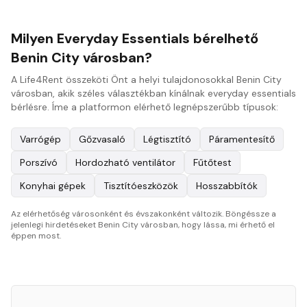
Milyen Everyday Essentials bérelhető
Benin City városban?
A Life4Rent összeköti Önt a helyi tulajdonosokkal Benin City
városban, akik széles választékban kínálnak everyday essentials
bérlésre. Íme a platformon elérhető legnépszerűbb típusok:
Varrógép
Gőzvasaló
Légtisztító
Páramentesítő
Porszívó
Hordozható ventilátor
Fűtőtest
Konyhai gépek
Tisztítóeszközök
Hosszabbítók
Az elérhetőség városonként és évszakonként változik. Böngéssze a
jelenlegi hirdetéseket Benin City városban, hogy lássa, mi érhető el
éppen most.