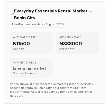
Everyday Essentials
Rental Market —
Benin City
Life4Rent market data ·
August 2026
AVG DAILY RATE
MONTHLY RATE
₦11500
₦388000
per day
per month
MARKET STATUS
Emerging market
0
active listing
s
Prices shown are representative market rates for
everyday
essentials
rental in
Benin City
, sourced from Life4Rent
platform data. Actual rates vary by item, owner, and rental
duration.