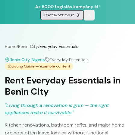
Az 5000 foglalás kampány él!
Csatlakozz most
Home
/
Benin City
/
Everyday Essentials
Benin City
, Nigeria
Everyday Essentials
Listing Guide — example content
Rent Everyday Essentials in
Benin City
"
Living through a renovation is grim — the right
appliances make it survivable.
"
Kitchen renovations, bathroom refits, and major home
projects often leave families without functional