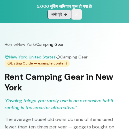
5,000 बुकिंग अभियान शुरू हो गया है!
अभी जुड़ें
Home
/
New York
/
Camping Gear
New York
, United States
Camping Gear
Listing Guide — example content
Rent Camping Gear in New
York
"
Owning things you rarely use is an expensive habit —
renting is the smarter alternative.
"
The average household owns dozens of items used
fewer than ten times per year — gadgets bought on