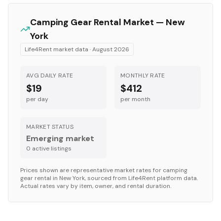
Camping Gear
Rental Market —
New
York
Life4Rent market data ·
August 2026
AVG DAILY RATE
MONTHLY RATE
$19
$412
per day
per month
MARKET STATUS
Emerging market
0
active listing
s
Prices shown are representative market rates for
camping
gear
rental in
New York
, sourced from Life4Rent platform data.
Actual rates vary by item, owner, and rental duration.