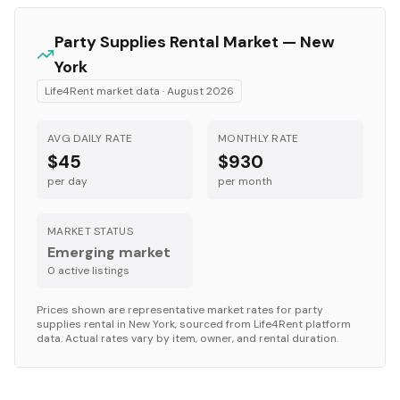
Party Supplies
Rental Market —
New
York
Life4Rent market data ·
August 2026
AVG DAILY RATE
MONTHLY RATE
$45
$930
per day
per month
MARKET STATUS
Emerging market
0
active listing
s
Prices shown are representative market rates for
party
supplies
rental in
New York
, sourced from Life4Rent platform
data. Actual rates vary by item, owner, and rental duration.