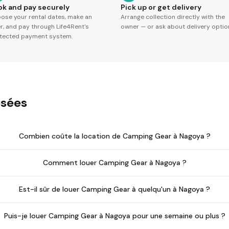
ok and pay securely
Pick up or get delivery
ose your rental dates, make an
Arrange collection directly with the
er, and pay through Life4Rent's
owner — or ask about delivery optio
tected payment system.
sées
Combien coûte la location de Camping Gear à Nagoya ?
Comment louer Camping Gear à Nagoya ?
Est-il sûr de louer Camping Gear à quelqu'un à Nagoya ?
Puis-je louer Camping Gear à Nagoya pour une semaine ou plus ?