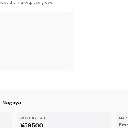
ack as the marketplace grows.
—
Nagoya
MONTHLY RATE
MARK
¥59500
Eme