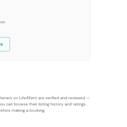
ion
ya
Owners on Life4Rent are verified and reviewed —
ou can browse their listing history and ratings
before making a booking.