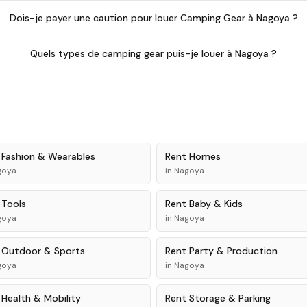
Dois-je payer une caution pour louer Camping Gear à Nagoya ?
Quels types de camping gear puis-je louer à Nagoya ?
t
Fashion & Wearables
Rent
Homes
goya
in
Nagoya
t
Tools
Rent
Baby & Kids
goya
in
Nagoya
t
Outdoor & Sports
Rent
Party & Production
goya
in
Nagoya
t
Health & Mobility
Rent
Storage & Parking