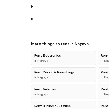
More things to rent in
Nagoya
Rent
Electronics
Ren
in
Nagoya
in
Na
Rent
Décor & Furnishings
Ren
in
Nagoya
in
Na
Rent
Vehicles
Ren
in
Nagoya
in
Na
Rent
Business & Office
Ren