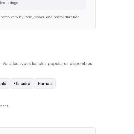
ve listing
s
rates vary by item, owner, and rental duration.
Voici les types les plus populaires disponibles
ale
Glacière
Hamac
enant.