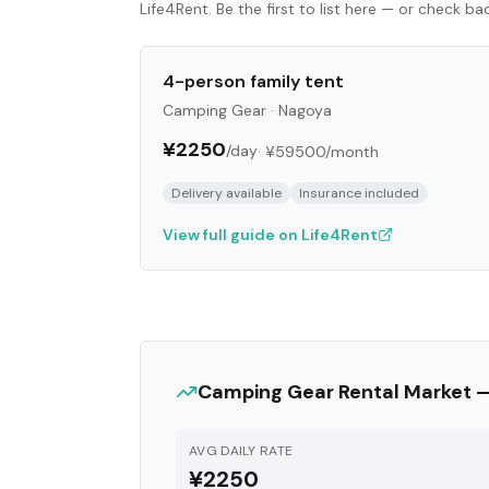
Life4Rent. Be the first to list here — or check b
4-person family tent
Camping Gear
·
Nagoya
¥2250
/day
·
¥59500
/month
Delivery available
Insurance included
View full guide on Life4Rent
Camping Gear
Rental Market 
AVG DAILY RATE
¥2250