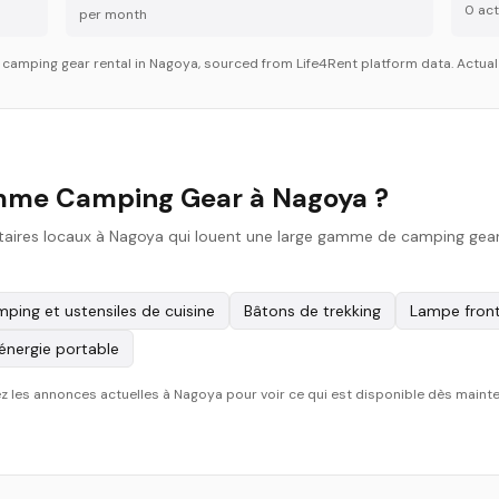
0
acti
per month
r
camping gear
rental in
Nagoya
, sourced from Life4Rent platform data. Actual 
mme Camping Gear à Nagoya ?
taires locaux à Nagoya qui louent une large gamme de camping gear. 
ping et ustensiles de cuisine
Bâtons de trekking
Lampe front
'énergie portable
ourez les annonces actuelles à Nagoya pour voir ce qui est disponible dès maint