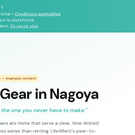
 !
total
•
Conditions applicables
sur la plateforme.
ient.
En savoir plus
de — example content
Gear in Nagoya
 the one you never have to make.
"
ere are items that serve a clear, time-limited
s sense than renting. Life4Rent's peer-to-