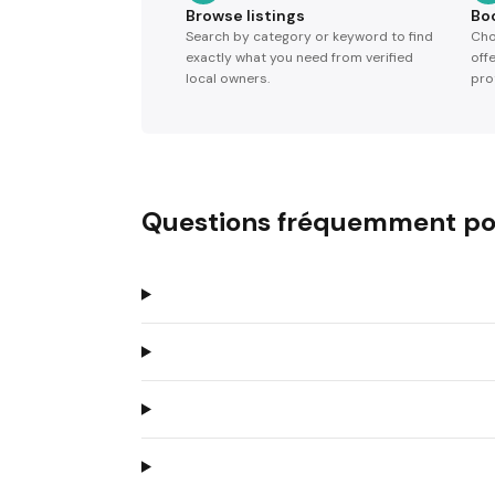
Browse listings
Bo
Search by category or keyword to find
Cho
exactly what you need from verified
off
local owners.
pro
Questions fréquemment po