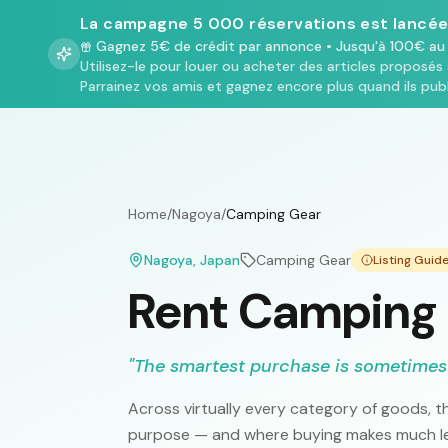
La campagne 5 000 réservations est lancée
Gagnez 5€ de crédit par annonce
•
Jusqu'à 100€ au 
Utilisez-le pour louer ou acheter des articles proposés 
Parrainez vos amis et gagnez encore plus quand ils publ
Home
/
Nagoya
/
Camping Gear
Nagoya
, Japan
Camping Gear
Listing Gui
Rent Camping 
"
The smartest purchase is sometimes
Across virtually every category of goods, th
purpose — and where buying makes much les