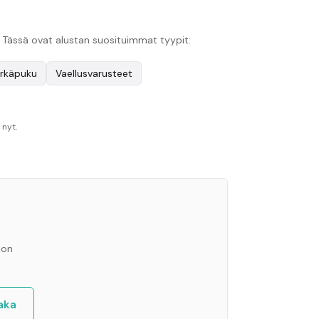
. Tässä ovat alustan suosituimmat tyypit:
rkäpuku
Vaellusvarusteet
 nyt.
ion
aka