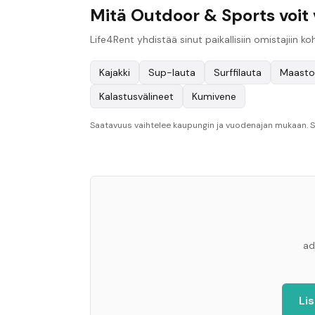
Mitä Outdoor & Sports voit
Life4Rent yhdistää sinut paikallisiin omistajiin
Kajakki
Sup-lauta
Surffilauta
Maasto
Kalastusvälineet
Kumivene
Saatavuus vaihtelee kaupungin ja vuodenajan mukaan. Se
ad
Li