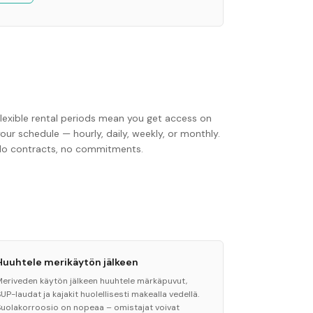
Flexible rental periods mean you get access on
our schedule — hourly, daily, weekly, or monthly.
No contracts, no commitments.
Huuhtele merikäytön jälkeen
Meriveden käytön jälkeen huuhtele märkäpuvut,
UP-laudat ja kajakit huolellisesti makealla vedellä.
Suolakorroosio on nopeaa – omistajat voivat