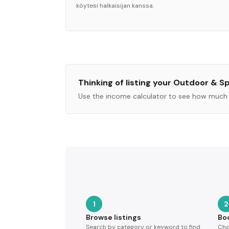
köytesi halkaisijan kanssa.
Thinking of listing your
Outdoor & Sp
Use the income calculator to see how much 
1
2
Browse listings
Bo
Search by category or keyword to find
Cho