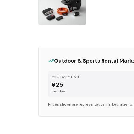
Outdoor & Sports
Rental Mark
AVG DAILY RATE
¥25
per day
Prices shown are representative market rates fo