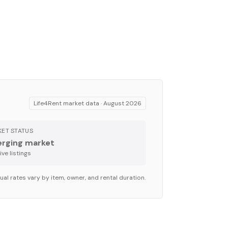
Life4Rent market data ·
August 2026
ET STATUS
rging market
ve listing
s
al rates vary by item, owner, and rental duration.