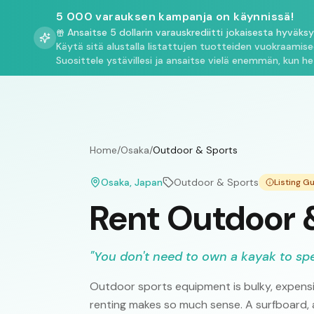
5 000 varauksen kampanja on käynnissä!
Ansaitse 5 dollarin varauskrediitti jokaisesta hyväks
Käytä sitä alustalla listattujen tuotteiden vuokraamis
Suosittele ystävillesi ja ansaitse vielä enemmän, kun he
Home
/
Osaka
/
Outdoor & Sports
Osaka
, Japan
Outdoor & Sports
Listing G
Rent Outdoor 
"
You don't need to own a kayak to sp
Outdoor sports equipment is bulky, expensi
renting makes so much sense. A surfboard, a