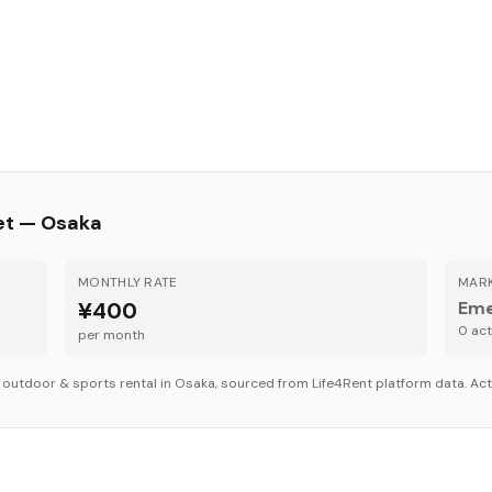
et —
Osaka
MONTHLY RATE
MARK
¥400
Eme
0
acti
per month
r
outdoor & sports
rental in
Osaka
, sourced from Life4Rent platform data. Actu