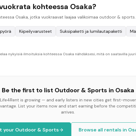
 vuokrata kohteessa Osaka?
 kohteessa Osaka, jotka vuokraavat laajaa valikoimaa outdoor & sports
pyörä
Kiipeilyvarusteet
Suksipaketti ja lumilautapaketti
Mä
laa nykyisiä ilmoituksia kohteessa Osaka nähdäksesi, mitä on saatavilla juuri
Be the first to list
Outdoor & Sports
in
Osaka
Life4Rent is growing — and early listers in new cities get first-mover
vantage. List your items now and start earning before the competit
arrives.
st your
Outdoor & Sports
Browse all rentals in
Os