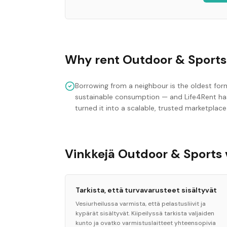
Why rent
Outdoor & Sports
Borrowing from a neighbour is the oldest for
sustainable consumption — and Life4Rent ha
turned it into a scalable, trusted marketplace
Vinkkejä Outdoor & Sports
Tarkista, että turvavarusteet sisältyvät
Vesiurheilussa varmista, että pelastusliivit ja
kypärät sisältyvät. Kiipeilyssä tarkista valjaiden
kunto ja ovatko varmistuslaitteet yhteensopivia