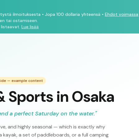
ytystä ilmoituksesta
•
Jopa 100 dollaria yhteensä
•
Ehdot voimassa
een tai ostamiseen.
 listaavat.
Lue lisää
uide — example content
& Sports in Osaka
end a perfect Saturday on the water.
"
ve, and highly seasonal — which is exactly why
 kayak, a set of paddleboards, or a full camping