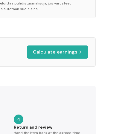
veloittaa puhdistusmaksuja, jos varusteet
palautetaan suolaisina.
Calculate earnings
4
Return and review
Hand the item back at the agreed time