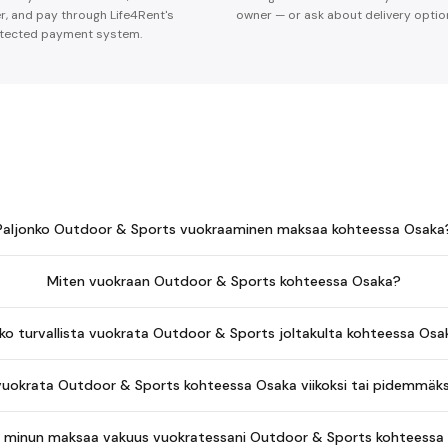
er, and pay through Life4Rent's
owner — or ask about delivery optio
tected payment system.
Paljonko Outdoor & Sports vuokraaminen maksaa kohteessa Osaka
Miten vuokraan Outdoor & Sports kohteessa Osaka?
ko turvallista vuokrata Outdoor & Sports joltakulta kohteessa Osa
vuokrata Outdoor & Sports kohteessa Osaka viikoksi tai pidemmäksi
ö minun maksaa vakuus vuokratessani Outdoor & Sports kohteessa