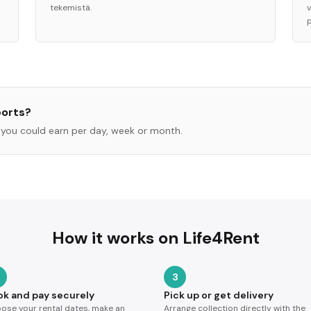
tekemistä.
orts
?
you could earn per day, week or month.
How it works on Life4Rent
3
ok and pay securely
Pick up or get delivery
ose your rental dates, make an
Arrange collection directly with the