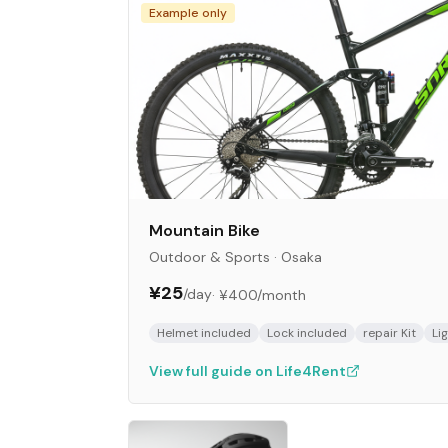
Example only
Mountain Bike
Outdoor & Sports
·
Osaka
¥25
/day
·
¥400
/month
Helmet included
Lock included
repair Kit
Li
View full guide on Life4Rent