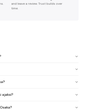
ns.
and leave a review. Trust builds over
time.
?
ka?
 ajaksi?
 Osaka?