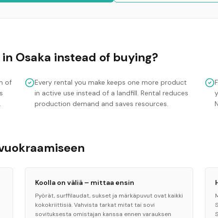
in
Osaka
instead of buying?
m of
Every rental you make keeps one more product
s
in active use instead of a landfill. Rental reduces
y
.
production demand and saves resources.
 vuokraamiseen
Koolla on väliä – mittaa ensin
Pyörät, surffilaudat, sukset ja märkäpuvut ovat kaikki
kokokriittisiä. Vahvista tarkat mitat tai sovi
S
sovituksesta omistajan kanssa ennen varauksen