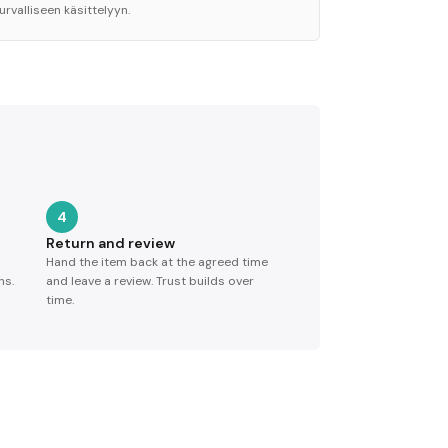
urvalliseen käsittelyyn.
4
Return and review
Hand the item back at the agreed time
ns.
and leave a review. Trust builds over
time.