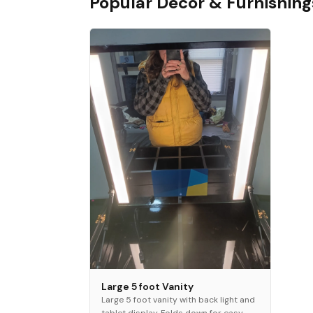
Popular
Décor & Furnishing
Large 5 foot Vanity
Large 5 foot vanity with back light and