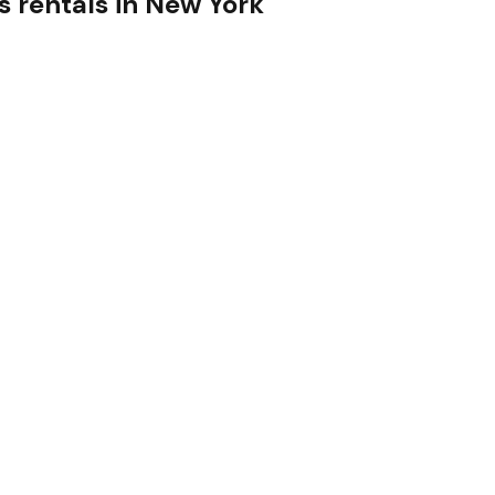
s
rentals in
New York