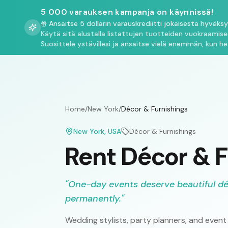
5 000 varauksen kampanja on käynnissä!
Ansaitse 5 dollarin varauskrediitti jokaisesta hyväks
Käytä sitä alustalla listattujen tuotteiden vuokraamis
Suosittele ystävillesi ja ansaitse vielä enemmän, kun he
Home
/
New York
/
Décor & Furnishings
New York
, USA
Décor & Furnishings
Rent Décor & F
"
One-day events deserve beautiful d
permanently.
"
Wedding stylists, party planners, and event 