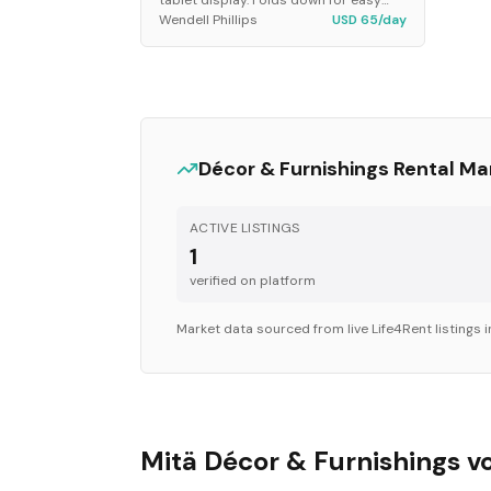
tablet display. Folds down for easy
Wendell Phillips
USD 65/day
transportation. Commercial.
Décor & Furnishings
Rental Ma
ACTIVE LISTINGS
1
verified on platform
Market data sourced from live Life4Rent listings 
Mitä Décor & Furnishings v