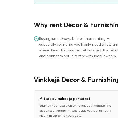
Why rent
Décor & Furnishi
Buying isn't always better than renting —
especially for items you'll only need a few ti
a year. Peer-to-peer rental cuts out the retai
and connects you directly with local owners.
Vinkkejä Décor & Furnishi
Mittaa oviaukot ja portaikot
Suurten huonekalujen on fyysisesti mahduttava
sisäänkäynnistäsi. Mittaa oviaukot, portaikot ja
hissin mitat ennen varausta.