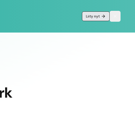
Liity nyt
rk