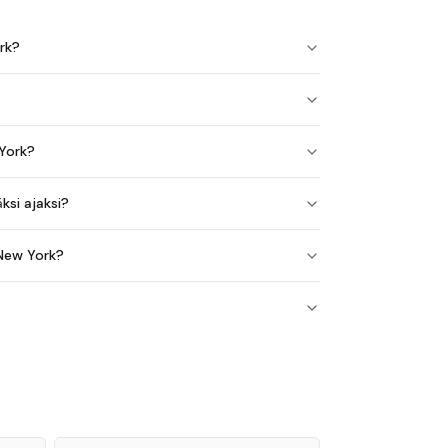
rk?
 York?
ksi ajaksi?
 New York?