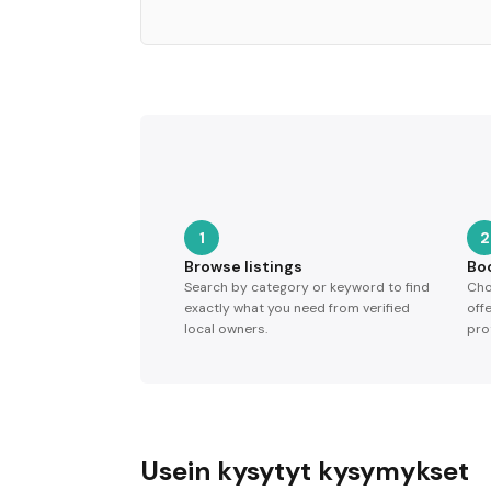
1
2
Browse listings
Bo
Search by category or keyword to find
Cho
exactly what you need from verified
off
local owners.
pro
Usein kysytyt kysymykset