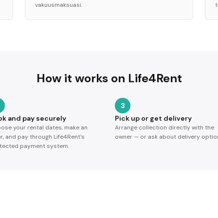
vakuusmaksuasi.
t
How it works on Life4Rent
3
ok and pay securely
Pick up or get delivery
ose your rental dates, make an
Arrange collection directly with the
er, and pay through Life4Rent's
owner — or ask about delivery optio
tected payment system.