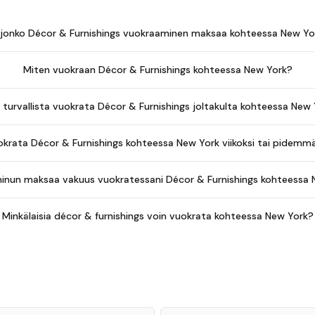
ljonko Décor & Furnishings vuokraaminen maksaa kohteessa New Yo
Miten vuokraan Décor & Furnishings kohteessa New York?
turvallista vuokrata Décor & Furnishings joltakulta kohteessa New
krata Décor & Furnishings kohteessa New York viikoksi tai pidemmä
minun maksaa vakuus vuokratessani Décor & Furnishings kohteessa
Minkälaisia décor & furnishings voin vuokrata kohteessa New York?