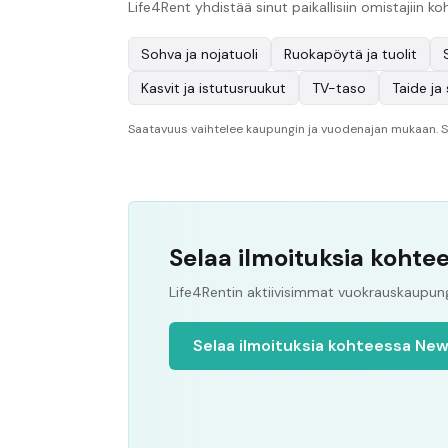
Life4Rent yhdistää sinut paikallisiin omistajiin 
Sohva ja nojatuoli
Ruokapöytä ja tuolit
Kasvit ja istutusruukut
TV-taso
Taide ja 
Saatavuus vaihtelee kaupungin ja vuodenajan mukaan. Sel
Selaa ilmoituksia kohte
Life4Rentin aktiivisimmat vuokrauskaupungi
Selaa ilmoituksia kohteessa New