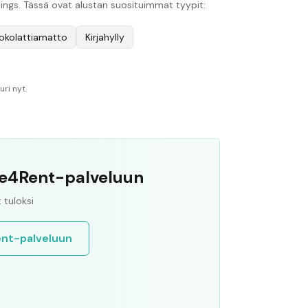
hings. Tässä ovat alustan suosituimmat tyypit:
kokolattiamatto
Kirjahylly
ri nyt.
ife4Rent-palveluun
tuloksi
ent-palveluun