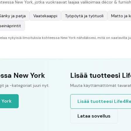
kohteessa New York, jotka vuokraavat laajaa valikoimaa décor & furnis
Sänky ja patja
Vaatekaappi
Työpöytä ja työtuoli
Matto ja 
seinäprintit
aa nykyisiä ilmoituksia kohteessa New York nähdäksesi, mitä on saatavilla juu
essa New York
Lisää tuotteesi L
t ja -kategoriat juuri nyt.
Muuta käyttämättömät tavarat 
 York
Lisää tuotteesi Life4R
Lataa sovellus