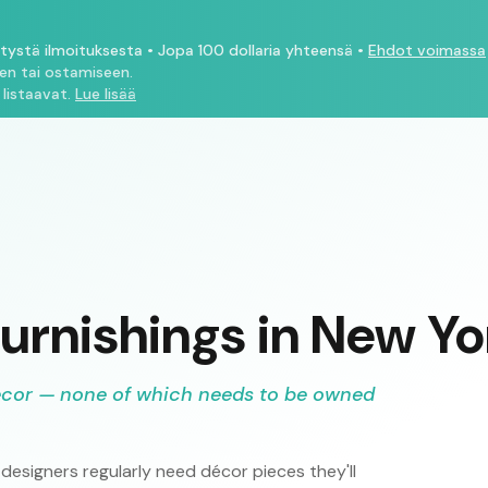
ytystä ilmoituksesta
•
Jopa 100 dollaria yhteensä
•
Ehdot voimassa
een tai ostamiseen.
 listaavat.
Lue lisää
urnishings in New Yo
écor — none of which needs to be owned
designers regularly need décor pieces they'll