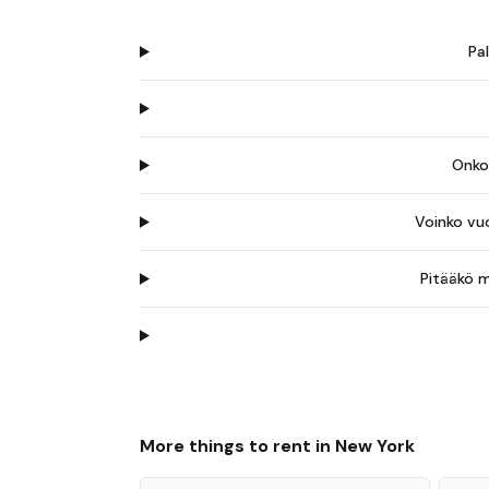
Pa
Onko 
Voinko vuo
Pitääkö 
More things to rent in
New York