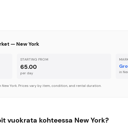
rket —
New York
STARTING FROM
MARK
65.00
Gro
in
Ne
per
day
in
New York
. Prices vary by item, condition, and rental duration.
oit vuokrata kohteessa New York?