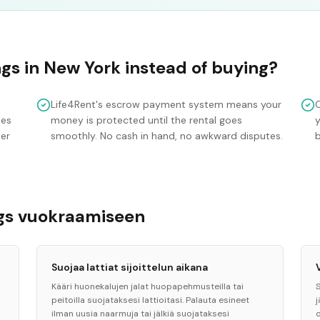
ngs
in
New York
instead of buying?
Life4Rent's escrow payment system means your
mes
money is protected until the rental goes
y
ler
smoothly. No cash in hand, no awkward disputes.
ngs vuokraamiseen
Suojaa lattiat sijoittelun aikana
Kääri huonekalujen jalat huopapehmusteilla tai
peitoilla suojataksesi lattioitasi. Palauta esineet
ilman uusia naarmuja tai jälkiä suojataksesi
o