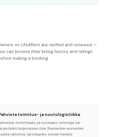
Owners on Life4Rent are verified and reviewed —
ou can browse their listing history and ratings
before making a booking.
Vahvista toimitus- ja noutologistiikka
Selvennä, toimittaako ja noutaako omistaja vai
järjestätkö kuljetuksen itse. Raskaiden esineiden
salta vahvista, tarvitaanko toinen henkilö