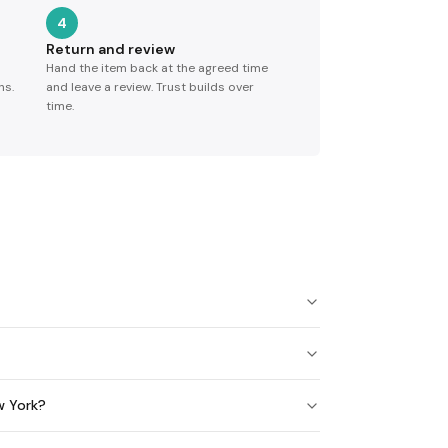
4
Return and review
Hand the item back at the agreed time
ns.
and leave a review. Trust builds over
time.
w York?