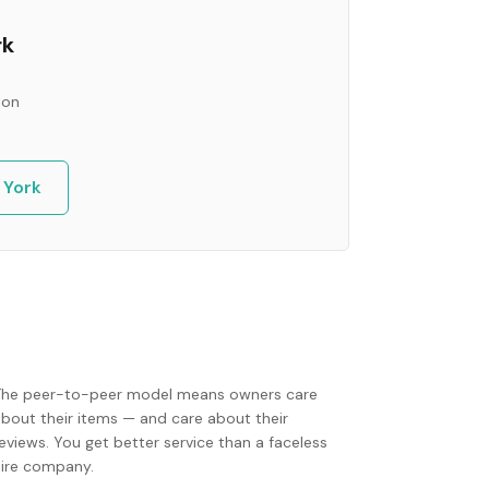
rk
ion
 York
The peer-to-peer model means owners care
about their items — and care about their
eviews. You get better service than a faceless
hire company.