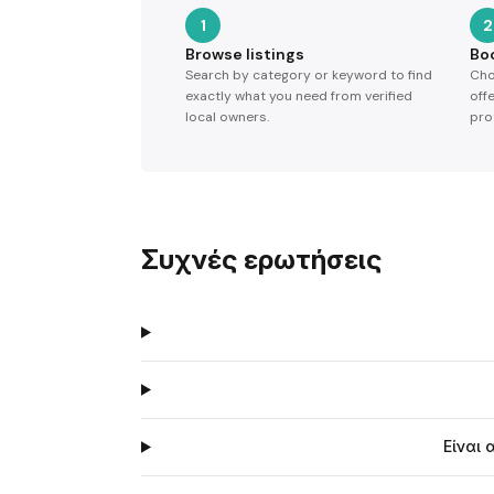
1
2
Browse listings
Bo
Search by category or keyword to find
Cho
exactly what you need from verified
off
local owners.
pro
Συχνές ερωτήσεις
Είναι