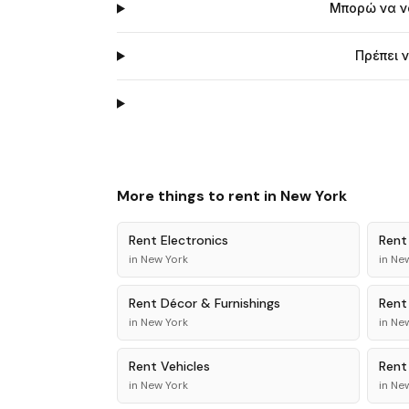
Μπορώ να νο
Πρέπει 
More things to rent in
New York
Rent
Electronics
Ren
in
New York
in
New
Rent
Décor & Furnishings
Ren
in
New York
in
New
Rent
Vehicles
Ren
in
New York
in
New