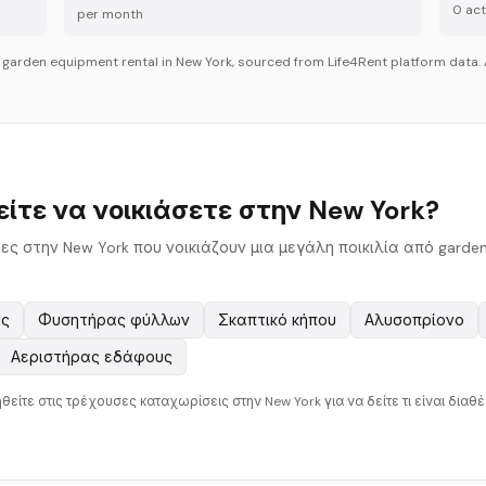
0
acti
per month
r
garden equipment
rental in
New York
, sourced from Life4Rent platform data. 
ίτε να νοικιάσετε στην New York?
τες στην New York που νοικιάζουν μια μεγάλη ποικιλία από garden
ας
Φυσητήρας φύλλων
Σκαπτικό κήπου
Αλυσοπρίονο
Αεριστήρας εδάφους
θείτε στις τρέχουσες καταχωρίσεις στην New York για να δείτε τι είναι διαθέσ