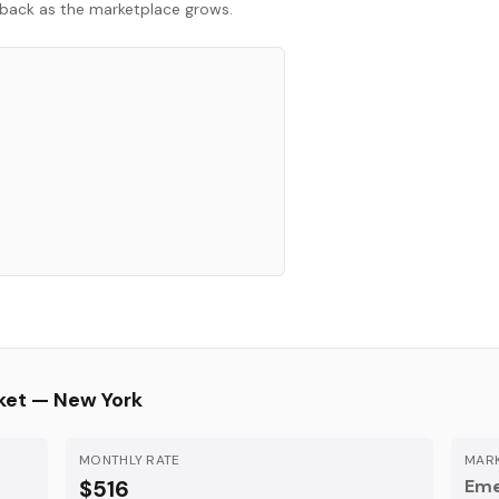
ck back as the marketplace grows.
ket —
New York
MONTHLY RATE
MARK
$516
Eme