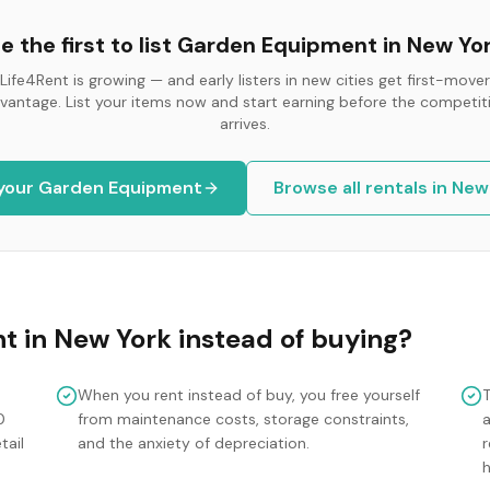
e the first to list
Garden Equipment
in
New Yo
Life4Rent is growing — and early listers in new cities get first-mover
vantage. List your items now and start earning before the competit
arrives.
 your
Garden Equipment
Browse all rentals in
New
nt
in
New York
instead of buying?
When you rent instead of buy, you free yourself
0
from maintenance costs, storage constraints,
tail
and the anxiety of depreciation.
r