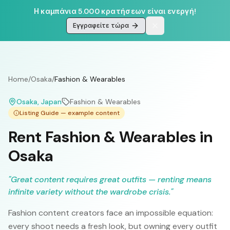
Η καμπάνια 5.000 κρατήσεων είναι ενεργή!
Εγγραφείτε τώρα
Home
/
Osaka
/
Fashion & Wearables
Osaka
, Japan
Fashion & Wearables
Listing Guide — example content
Rent Fashion & Wearables in
Osaka
"
Great content requires great outfits — renting means
infinite variety without the wardrobe crisis.
"
Fashion content creators face an impossible equation:
every shoot needs a fresh look, but owning every outfit