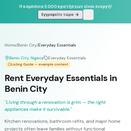
Η καμπάνια 5.000 κρατήσεων είναι ενεργή!
Εγγραφείτε τώρα
Home
/
Benin City
/
Everyday Essentials
Benin City
, Nigeria
Everyday Essentials
Listing Guide — example content
Rent Everyday Essentials in
Benin City
"
Living through a renovation is grim — the right
appliances make it survivable.
"
Kitchen renovations, bathroom refits, and major home
projects often leave families without functional