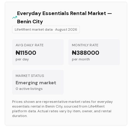
Everyday Essentials
Rental Market —
Benin City
Life4Rent market data ·
August 2026
AVG DAILY RATE
MONTHLY RATE
₦11500
₦388000
per day
per month
MARKET STATUS
Emerging market
0
active listing
s
Prices shown are representative market rates for
everyday
essentials
rental in
Benin City
, sourced from Life4Rent
platform data. Actual rates vary by item, owner, and rental
duration.