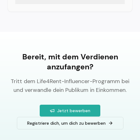
Wenn eine Anzeige innerhalb der 7-Tage-
Wartezeit entfernt wird, wird die
entsprechende Belohnung storniert. Nach der
Auszahlung entfernte Anzeigen beeinflussen
deine Verdienste nicht.
Bereit, mit dem Verdienen
anzufangen?
Tritt dem Life4Rent-Influencer-Programm bei
und verwandle dein Publikum in Einkommen.
Jetzt bewerben
Registriere dich, um dich zu bewerben