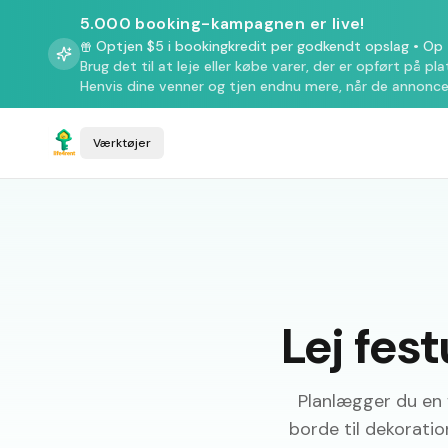
5.000 booking-kampagnen er live!
Optjen $5 i bookingkredit per godkendt opslag
•
Op t
Brug det til at leje eller købe varer, der er opført på pl
Henvis dine venner og tjen endnu mere, når de annonce
Værktøjer
Lej fes
Planlægger du en f
borde til dekorati