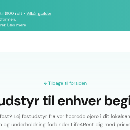
il $100 i alt
•
Vilkår gælder
atformen.
rer.
Læs mere
Tilbage til forsiden
tudstyr til enhver be
est? Lej festudstyr fra verificerede ejere i dit lokalsa
on og underholdning forbinder Life4Rent dig med prisve