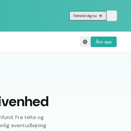
Tilmeld dig nu
Åbn app
givenhed
mfund. Fra telte og
nlig eventudlejning