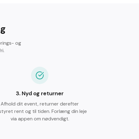
ng
erings- og
i.
3.
Nyd og returner
Afhold dit event, returner derefter
tyret rent og til tiden. Forlæng din leje
via appen om nødvendigt.