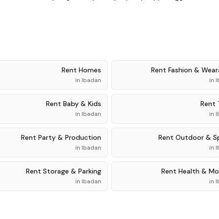
Rent
Homes
Rent
Fashion & Wear
in
Ibadan
in
I
Rent
Baby & Kids
Rent
in
Ibadan
in
I
Rent
Party & Production
Rent
Outdoor & S
in
Ibadan
in
I
Rent
Storage & Parking
Rent
Health & Mob
in
Ibadan
in
I