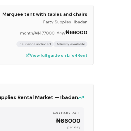
Marquee tent with tables and chairs
Party Supplies
·
Ibadan
₦66000
/day
/month
₦1477000
·
Insurance included
Delivery available
View full guide on Life4Rent
upplies
Rental Market —
Ibadan
AVG DAILY RATE
₦66000
per day