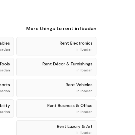
More things to rent in
Ibadan
ables
Rent
Electronics
badan
in
Ibadan
Tools
Rent
Décor & Furnishings
badan
in
Ibadan
ports
Rent
Vehicles
badan
in
Ibadan
ility
Rent
Business & Office
badan
in
Ibadan
Rent
Luxury & Art
in
Ibadan