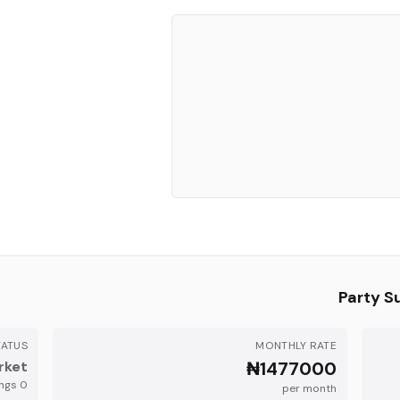
Party S
TATUS
MONTHLY RATE
rket
₦1477000
s
active listing
0
per month