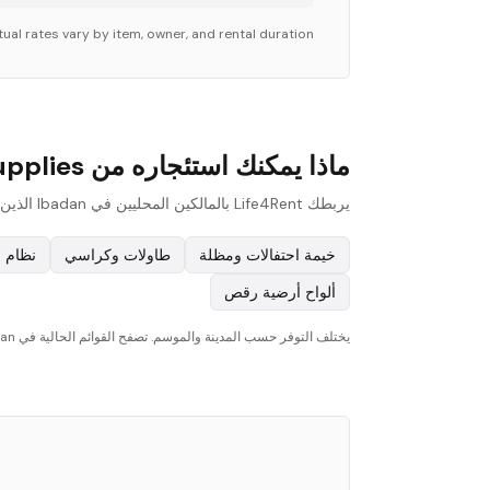
ual rates vary by item, owner, and rental duration.
ماذا يمكنك استئجاره من Party Supplies في Ibadan؟
يربطك Life4Rent بالمالكين المحليين في Ibadan الذين يؤجرون مجموعة واسعة من party supplies. فيما يلي الأنواع الأكثر شيوعًا المتوفرة على المنصة:
خيمة احتفالات ومظلة
طاولات وكراسي
نظام 
ألواح أرضية رقص
يختلف التوفر حسب المدينة والموسم. تصفح القوائم الحالية في Ibadan لترى ما هو متاح الآن.