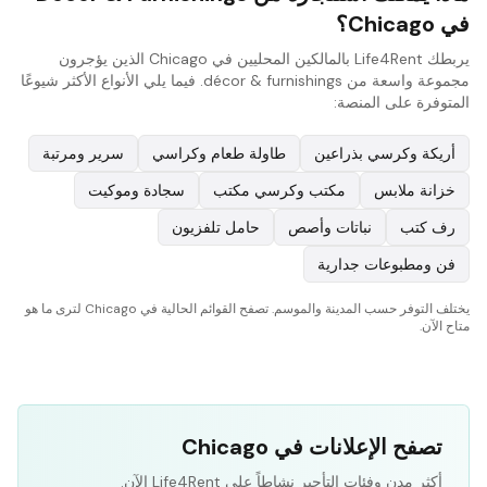
في Chicago؟
يربطك Life4Rent بالمالكين المحليين في Chicago الذين يؤجرون
مجموعة واسعة من décor & furnishings. فيما يلي الأنواع الأكثر شيوعًا
المتوفرة على المنصة:
أريكة وكرسي بذراعين
طاولة طعام وكراسي
سرير ومرتبة
خزانة ملابس
مكتب وكرسي مكتب
سجادة وموكيت
رف كتب
نباتات وأصص
حامل تلفزيون
فن ومطبوعات جدارية
يختلف التوفر حسب المدينة والموسم. تصفح القوائم الحالية في Chicago لترى ما هو
متاح الآن.
تصفح الإعلانات في Chicago
أكثر مدن وفئات التأجير نشاطاً على Life4Rent الآن.