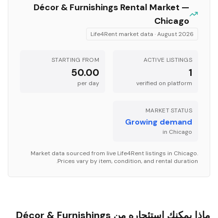
Décor & Furnishings
Rental Market —
Chicago
Life4Rent market data ·
August 2026
STARTING FROM
ACTIVE LISTINGS
50.00
1
per
day
verified on platform
MARKET STATUS
Growing demand
in
Chicago
Market data sourced from live Life4Rent listings in
Chicago
.
Prices vary by item, condition, and rental duration.
ماذا يمكنك استئجاره من Décor & Furnishings