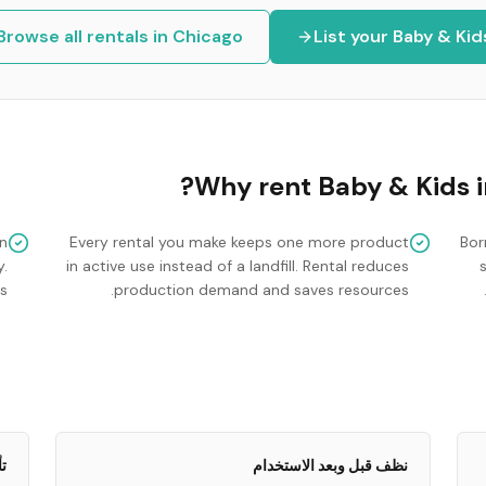
Browse all rentals in
Chicago
List your
Baby & Kid
Why rent
Baby & Kids
n
Every rental you make keeps one more product
Bor
y.
in active use instead of a landfill. Rental reduces
.
production demand and saves resources.
نظف قبل وبعد الاستخدام
ت