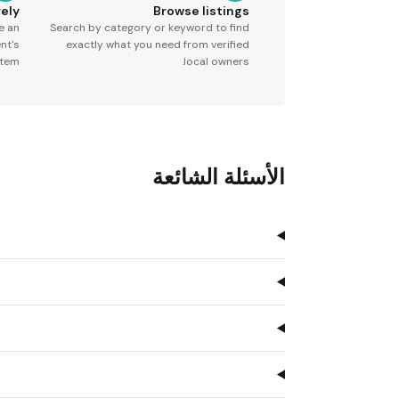
ely
Browse listings
e an
Search by category or keyword to find
nt's
exactly what you need from verified
tem.
local owners.
الأسئلة الشائعة