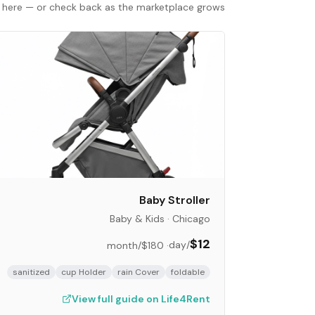
ist here — or check back as the marketplace grows.
Baby Stroller
Baby & Kids
·
Chicago
$12
/day
/month
$180
·
sanitized
cup Holder
rain Cover
foldable
View full guide on Life4Rent