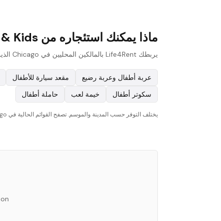
ماذا يمكنك استئجاره من Baby & Kids في Chicago؟
يربطك Life4Rent بالمالكين المحليين في Chicago الذين يؤجرون مجموعة واسعة من baby & kids. فيما يلي الأنواع الأكثر شيوعًا المتوفرة على المنصة:
عربة أطفال وعربة رضيع
مقعد سيارة للأطفال
سكوتر أطفال
خيمة لعب
حاملة أطفال
يختلف التوفر حسب المدينة والموسم. تصفح القوائم الحالية في Chicago لترى ما هو متاح الآن.
ion