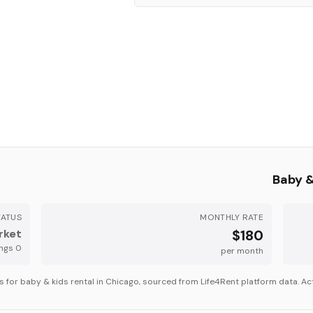
Baby &
TATUS
MONTHLY RATE
rket
$180
s
active listing
0
per month
s for
baby & kids
rental in
Chicago
, sourced from Life4Rent platform data. Act