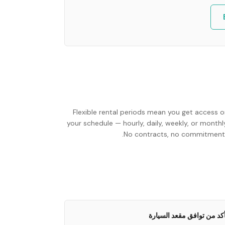
Flexible rental periods mean you get access o
your schedule — hourly, daily, weekly, or monthl
No contracts, no commitments
أكد من توافق مقعد السيارة