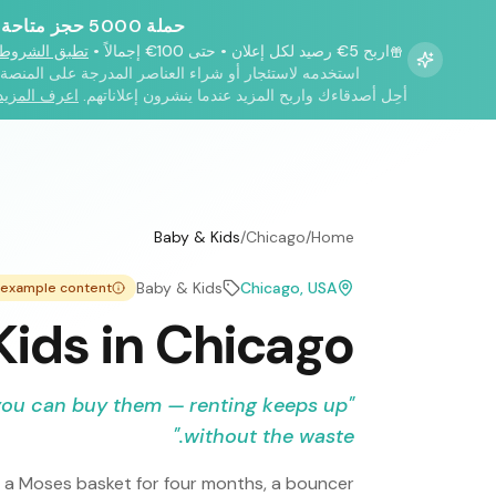
حملة 5000 حجز متاحة!
اربح 5€ رصيد لكل إعلان
•
حتى 100€ إجمالاً
•
تطبق الشروط
استخدمه لاستئجار أو شراء العناصر المدرجة على المنصة.
أحِل أصدقاءك واربح المزيد عندما ينشرون إعلاناتهم.
اعرف المزيد
Baby & Kids
/
Chicago
/
Home
Baby & Kids
Chicago
, USA
— example content
Kids in Chicago
 you can buy them — renting keeps up
"
"
without the waste.
e: a Moses basket for four months, a bouncer